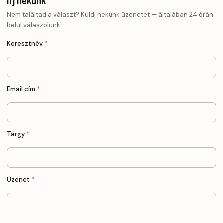
Írj nekünk
Nem találtad a választ? Küldj nekünk üzenetet — általában 24 órán
belül válaszolunk.
Keresztnév
*
Email cím
*
Tárgy
*
Üzenet
*