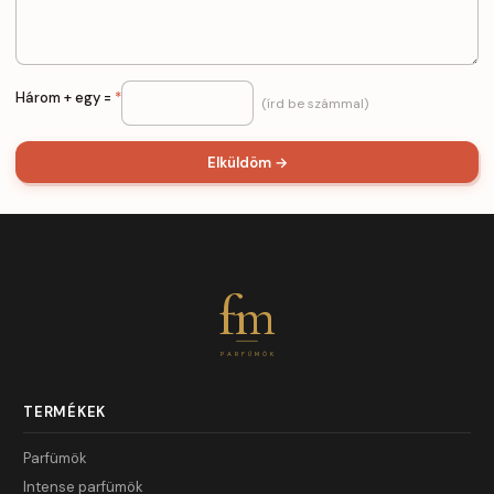
Három + egy =
*
(írd be számmal)
Elküldöm →
fm
PARFÜMÖK
TERMÉKEK
Parfümök
Intense parfümök