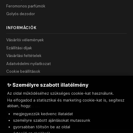
Feromonos parfümök
Golyós dezodor
INFORMÁCIÓK
Vásárlói vélemények
Szállítási díjak
Vásárlási feltételek
Adatvédelmi nyilatkozat
Cookie beállítások
✨ Személyre szabott illatélmény
KAPCSOLAT
Az oldal működéséhez szükséges cookie-kat használunk.
Üzenet küldése
Ha elfogadod a statisztikai és marketing cookie-kat is, segítesz
abban, hogy:
NET INNOVATION Kft.
3535 Miskolc, Csendes u. 44.
megjegyezzük kedvenc illataidat
Adószám: 23999743-2-05
személyre szabott ajánlásokat mutassunk
gyorsabban töltsön be az oldal