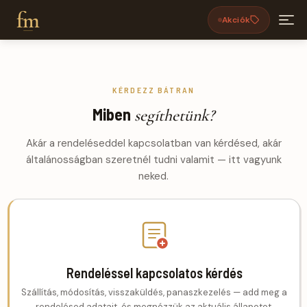
fm
Akciók
KÉRDEZZ BÁTRAN
Miben
segíthetünk?
Akár a rendeléseddel kapcsolatban van kérdésed, akár
általánosságban szeretnél tudni valamit — itt vagyunk
neked.
Rendeléssel kapcsolatos kérdés
Szállítás, módosítás, visszaküldés, panaszkezelés — add meg a
rendelésed adatait, és megnézzük az aktuális állapotot.