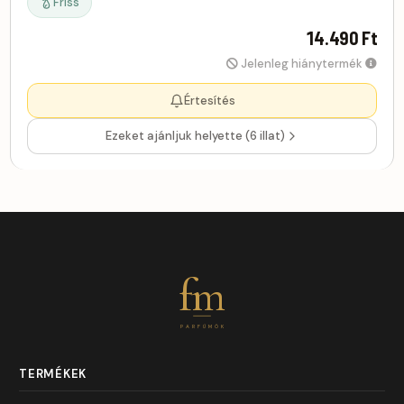
Friss
14.490 Ft
Jelenleg hiánytermék
Értesítés
Ezeket ajánljuk helyette (6 illat)
fm
PARFÜMÖK
TERMÉKEK