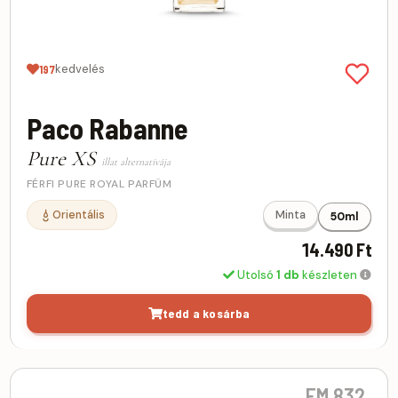
kedvelés
197
Paco Rabanne
Pure XS
illat alternatívája
FÉRFI PURE ROYAL PARFÜM
Orientális
Minta
50ml
14.490 Ft
Utolsó
1 db
készleten
tedd a kosárba
FM 832