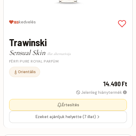
kedvelés
169
Trawinski
Sensual Skin
illat alternatívája
FÉRFI PURE ROYAL PARFÜM
Orientális
14.490 Ft
Jelenleg hiánytermék
Értesítés
Ezeket ajánljuk helyette (7 illat)