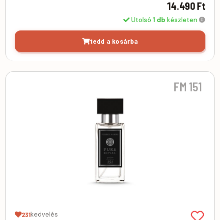
14.490 Ft
Utolsó
1 db
készleten
tedd a kosárba
FM 151
kedvelés
231