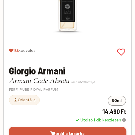
kedvelés
166
Giorgio Armani
Armani Code Absolu
illat alternatívája
FÉRFI PURE ROYAL PARFÜM
Orientális
50ml
14.490 Ft
Utolsó
1 db
készleten
tedd a kosárba