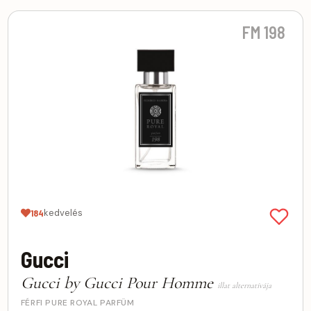
FM 198
kedvelés
184
Gucci
Gucci by Gucci Pour Homme
illat alternatívája
FÉRFI PURE ROYAL PARFÜM