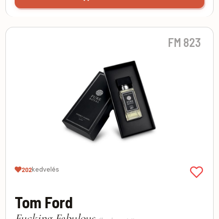
FM 823
kedvelés
202
Tom Ford
Fucking Fabulous