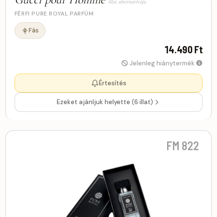
illat alternatívája
FÉRFI PURE ROYAL PARFÜM
Fás
14.490 Ft
Jelenleg hiánytermék
Értesítés
Ezeket ajánljuk helyette (6 illat)
FM 822