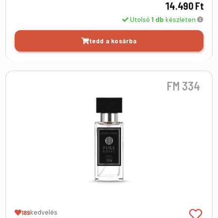
14.490 Ft
Utolsó
1 db
készleten
tedd a kosárba
FM 334
kedvelés
189