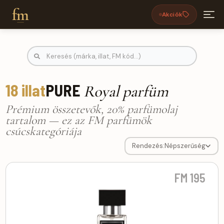
fm
Akciók
Férfi illatok, PURE Royal parfüm F
18 illat
PURE
Royal parfüm
Prémium összetevők, 20% parfümolaj
tartalom — ez az FM parfümök
csúcskategóriája
Rendezés:
Népszerűség
FM 195