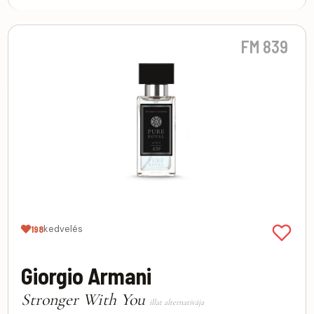
FM 839
kedvelés
198
Giorgio Armani
Stronger With You
illat alternatívája