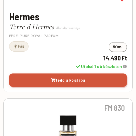
Hermes
Terre d Hermes
illat alternatívája
FÉRFI PURE ROYAL PARFÜM
Fás
50ml
14.490 Ft
Utolsó
1 db
készleten
tedd a kosárba
FM 830