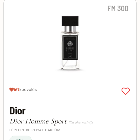
FM 300
kedvelés
167
Dior
Dior Homme Sport
illat alternatívája
FÉRFI PURE ROYAL PARFÜM