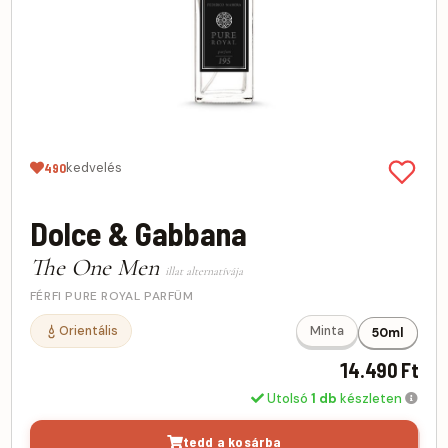
kedvelés
490
Dolce & Gabbana
The One Men
illat alternatívája
FÉRFI PURE ROYAL PARFÜM
Orientális
Minta
50ml
14.490 Ft
Utolsó
1 db
készleten
tedd a kosárba