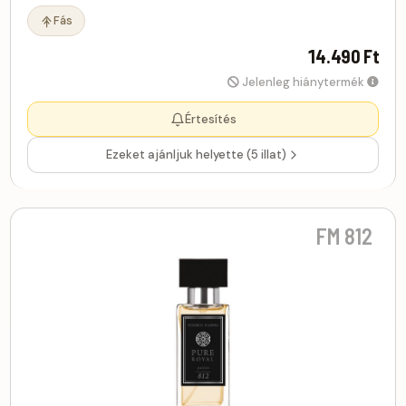
Fás
14.490 Ft
Jelenleg hiánytermék
Értesítés
Ezeket ajánljuk helyette (5 illat)
FM 812