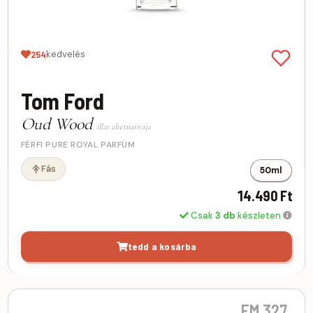
kedvelés
254
Tom Ford
Oud Wood
illat alternatívája
FÉRFI PURE ROYAL PARFÜM
Fás
50ml
14.490 Ft
Csak
3 db
készleten
tedd a kosárba
FM 327