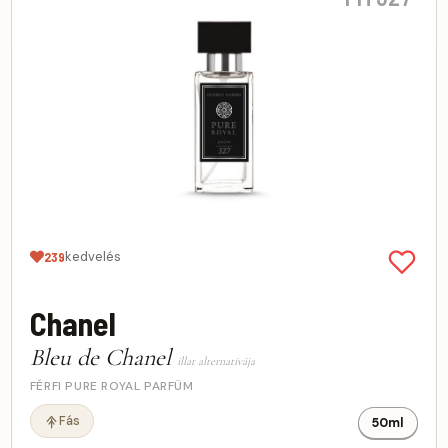
kedvelés
239
Chanel
Bleu de Chanel
illat alternatívája
FÉRFI PURE ROYAL PARFÜM
Fás
50ml