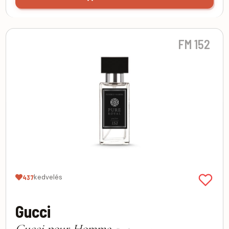
FM 152
kedvelés
437
Gucci
Gucci pour Homme