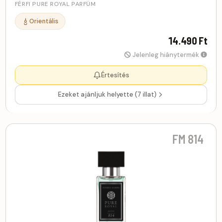
FÉRFI PURE ROYAL PARFÜM
Orientális
14.490 Ft
Jelenleg hiánytermék
Értesítés
Ezeket ajánljuk helyette (7 illat)
FM 814