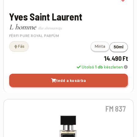
Yves Saint Laurent
L homme
illat alternatívája
FÉRFI PURE ROYAL PARFÜM
Fás
Minta
50ml
14.490 Ft
Utolsó
1 db
készleten
tedd a kosárba
FM 837