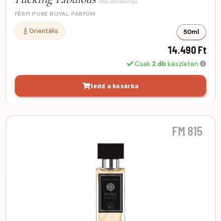
illat alternatívája
FÉRFI PURE ROYAL PARFÜM
Orientális
50ml
14.490 Ft
Csak
2 db
készleten
tedd a kosárba
FM 815