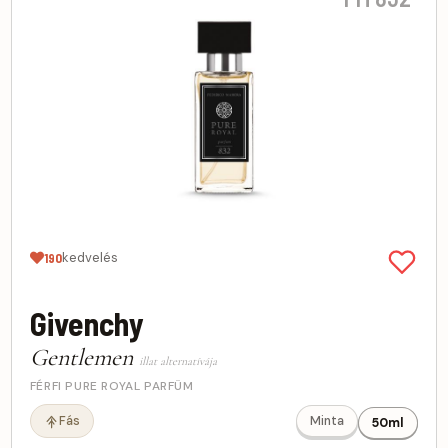
kedvelés
190
Givenchy
Gentlemen
illat alternatívája
FÉRFI PURE ROYAL PARFÜM
Fás
Minta
50ml