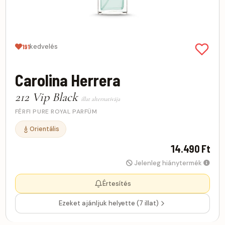
kedvelés
191
Carolina Herrera
212 Vip Black
illat alternatívája
FÉRFI PURE ROYAL PARFÜM
Orientális
14.490 Ft
Jelenleg hiánytermék
Értesítés
Ezeket ajánljuk helyette (7 illat)