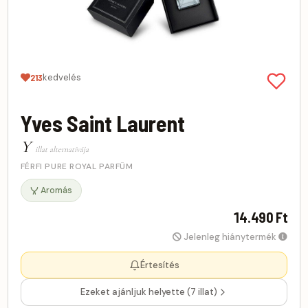
kedvelés
213
Yves Saint Laurent
Y
illat alternatívája
FÉRFI PURE ROYAL PARFÜM
Aromás
14.490 Ft
Jelenleg hiánytermék
Értesítés
Ezeket ajánljuk helyette (7 illat)