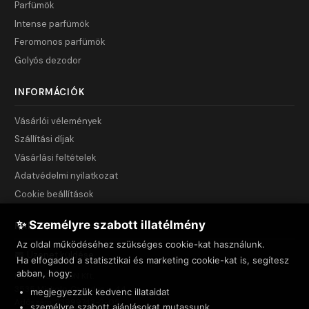
Parfümök
Intense parfümök
Feromonos parfümök
Golyós dezodor
INFORMÁCIÓK
Vásárlói vélemények
Szállítási díjak
Vásárlási feltételek
Adatvédelmi nyilatkozat
Cookie beállítások
✨ Személyre szabott illatélmény
KAPCSOLAT
Az oldal működéséhez szükséges cookie-kat használunk.
Üzenet küldése
Ha elfogadod a statisztikai és marketing cookie-kat is, segítesz
abban, hogy:
NET INNOVATION Kft.
3535 Miskolc, Csendes u. 44.
megjegyezzük kedvenc illataidat
Adószám: 23999743-2-05
személyre szabott ajánlásokat mutassunk