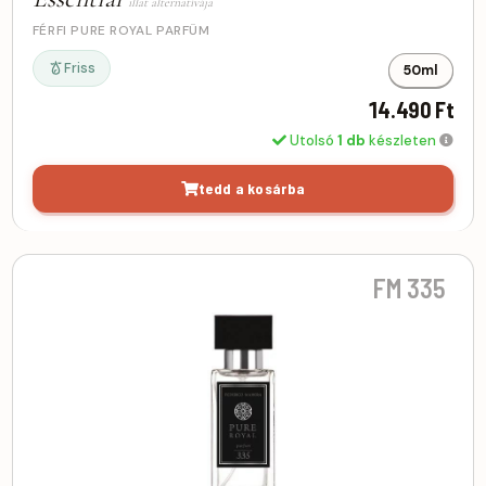
illat alternatívája
FÉRFI PURE ROYAL PARFÜM
Friss
50ml
14.490 Ft
Utolsó
1 db
készleten
tedd a kosárba
FM 335