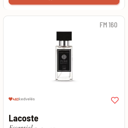
FM 160
kedvelés
463
Lacoste
Essential