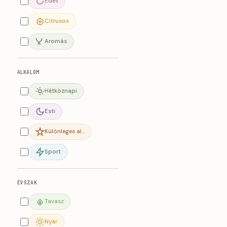
Édes
Citrusos
Aromás
ALKALOM
Hétköznapi
Esti
Különleges al…
Sport
ÉVSZAK
Tavasz
Nyár