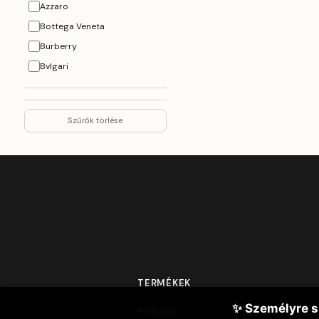
Azzaro
Bottega Veneta
Burberry
Bvlgari
Byredo
Cacharel
Szűrők törlése
Calvin Klein
Carolina Herrera
Cerruti
Chanel
Chloe
Christina Aquilera
Creed
Davidoff
TERMÉKEK
Diesel
Dior
✨ Személyre s
Parfümök