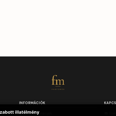
fm
PARFÜMÖK
INFORMÁCIÓK
KAPC
zabott illatélmény
Vásárlói vélemények
Üze