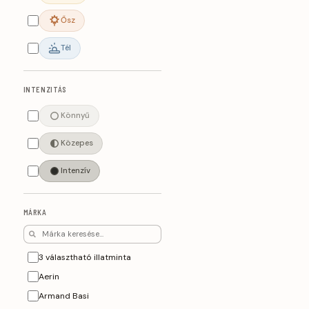
Ősz
Tél
INTENZITÁS
Könnyű
Közepes
Intenzív
MÁRKA
3 választható illatminta
Aerin
Armand Basi