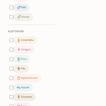
Férfi
Unisex
ILLATCSALÁD
Orientális
Virágos
Friss
Fás
Gyümölcsös
Aquás
Fűszeres