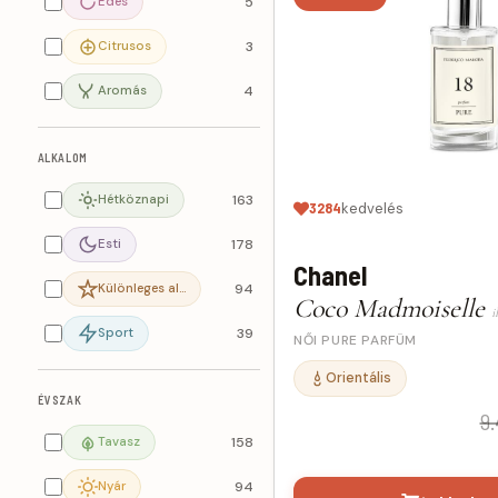
Édes
5
Citrusos
3
Aromás
4
ALKALOM
Hétköznapi
163
3284
kedvelés
Esti
178
Chanel
Különleges al…
94
Coco Madmoiselle
i
Sport
39
NŐI PURE PARFÜM
Orientális
ÉVSZAK
9.
Tavasz
158
Nyár
94