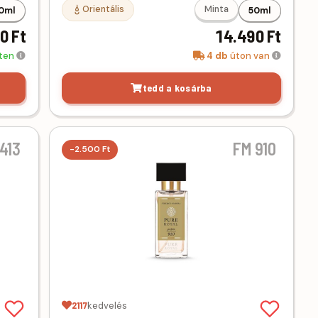
Orientális
Minta
0ml
50ml
0 Ft
14.490 Ft
eten
4 db
úton van
tedd a kosárba
413
FM 910
-2.500 Ft
2117
kedvelés