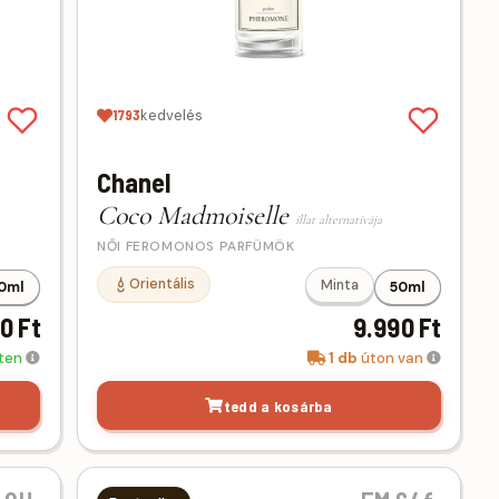
1793
kedvelés
Chanel
Coco Madmoiselle
illat alternatívája
NŐI FEROMONOS PARFÜMÖK
Orientális
Minta
0ml
50ml
0 Ft
9.990 Ft
eten
1 db
úton van
tedd a kosárba