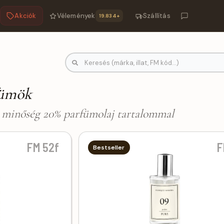
Akciók
Vélemények
Szállítás
19.834+
arfümök | FM-Parfümök.hu
fümök
m minőség 20% parfümolaj tartalommal
FM 52f
F
Bestseller