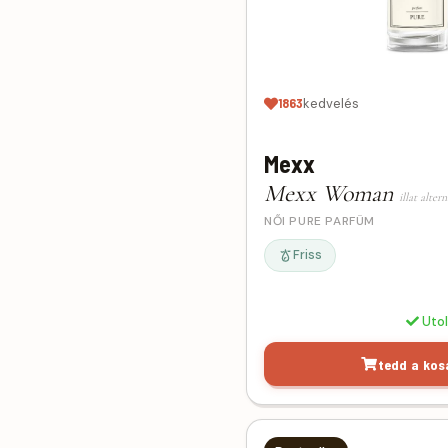
Jo Malone
6
Joop
1
Kenzo
2
Kilian
2
1863
kedvelés
Lacoste
4
Lancome
9
Mexx
Lanvin Eclat
1
Mexx Woman
illat alter
Maison Francis Kurkdjian
2
NŐI PURE PARFÜM
Marc Jacobs
3
Friss
Mexx
3
Michael Kors
1
Miu Miu
2
Uto
Montale
1
tedd a kos
Montblanc
3
Naomi Campbell
3
Narciso Rodriguez
2