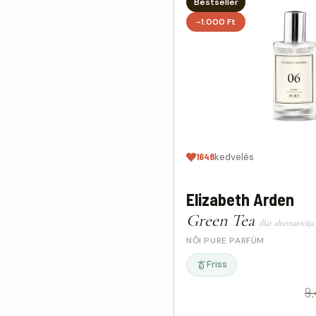
Bestseller
Nina Ricci
1
-1.000 Ft
Paco Rabanne
17
Paris Hilton
2
Ralph Lauren
1
Robbie Van Gogh
1
Rochas
1
Roja Dove
1
Shiseido
1
1648
kedvelés
Thierry Mugler
6
Tom Ford
9
Elizabeth Arden
Trawinski
1
Green Tea
Trussardi
1
illat alternatívája
NŐI PURE PARFÜM
Valentino
2
Vera Wang
1
Friss
Versace
4
9.
Viktor & Rolf
6