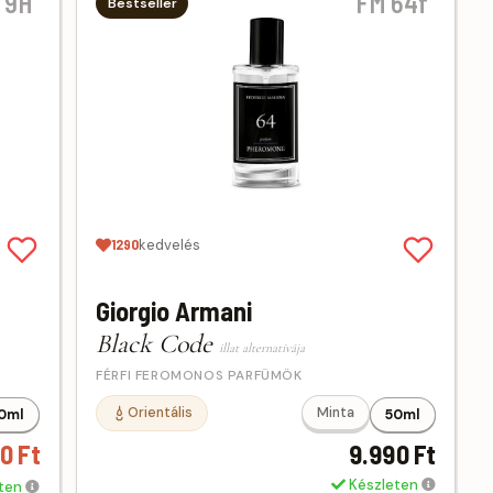
 9H
FM 64f
Bestseller
1290
kedvelés
Giorgio Armani
Black Code
illat alternatívája
FÉRFI FEROMONOS PARFÜMÖK
Orientális
Minta
0ml
50ml
0 Ft
9.990 Ft
Készleten
eten