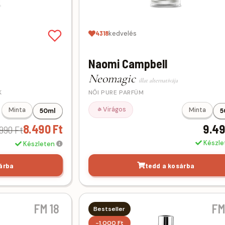
4318
kedvelés
Naomi Campbell
Neomagic
illat alternatívája
K
NŐI PURE PARFÜM
Virágos
Minta
Minta
50ml
5
8.490 Ft
9.49
990 Ft
Készl
Készleten
árba
tedd a kosárba
FM 18
FM
Bestseller
-1.000 Ft