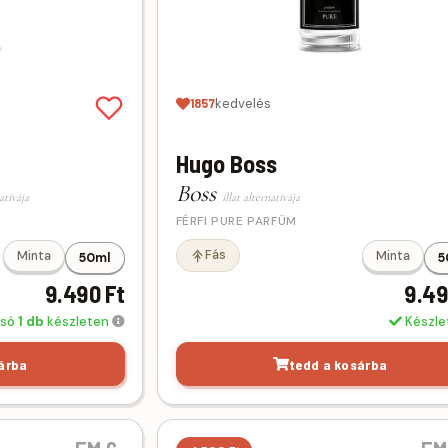
1857
kedvelés
Hugo Boss
Boss
natívája
illat alternatívája
FÉRFI PURE PARFÜM
Fás
Minta
Minta
50ml
5
9.490 Ft
9.49
lsó
1 db
készleten
Készl
árba
tedd a kosárba