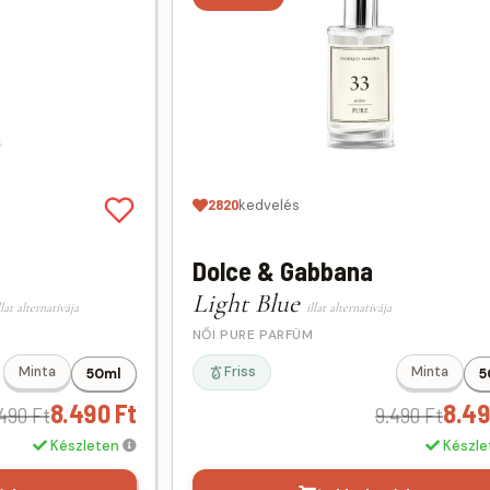
2820
kedvelés
Dolce & Gabbana
Light Blue
llat alternatívája
illat alternatívája
NŐI PURE PARFÜM
Friss
Minta
Minta
50ml
5
8.490 Ft
8.49
490 Ft
9.490 Ft
Készleten
Készl