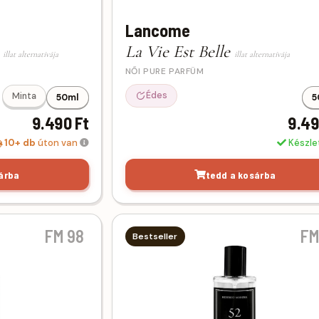
Lancome
e
La Vie Est Belle
illat alternatívája
illat alternatívája
NŐI PURE PARFÜM
Édes
Minta
50ml
5
9.490 Ft
9.49
10+ db
úton van
Készl
árba
tedd a kosárba
FM 98
FM
Bestseller