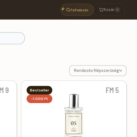
Kosár
Felfedezés
0
Rendezés:
Népszerűség
M 9
FM 5
Bestseller
-1.000 Ft