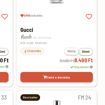
3815
kedvelés
Gucci
Rush
illat alternatívája
NŐI PURE PARFÜM
Orientális
Minta
0ml
50ml
0 Ft
8.490 Ft
9.490 Ft
eten
Készleten
tedd a kosárba
 33
FM 24
Bestseller