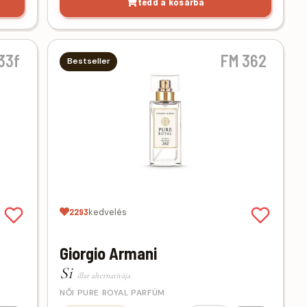
tedd a kosárba
33f
FM 362
Bestseller
2293
kedvelés
Giorgio Armani
Si
illat alternatívája
NŐI PURE ROYAL PARFÜM