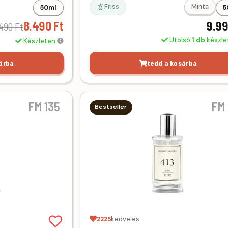
Friss
Minta
50ml
5
8.490 Ft
9.99
490 Ft
Utolsó
1 db
készl
Készleten
árba
tedd a kosárba
FM 135
FM 
Bestseller
2225
kedvelés