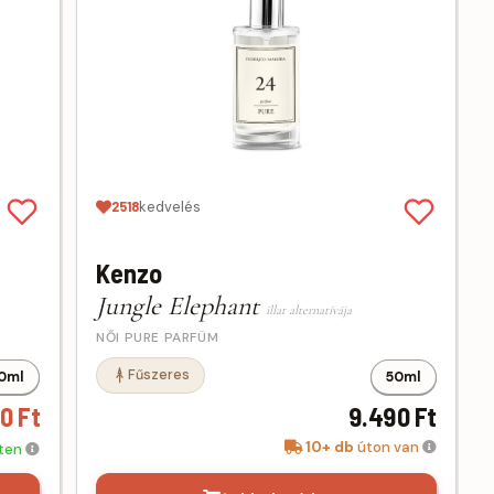
2518
kedvelés
Kenzo
Jungle Elephant
illat alternatívája
NŐI PURE PARFÜM
Fűszeres
0ml
50ml
0 Ft
9.490 Ft
10+ db
úton van
eten