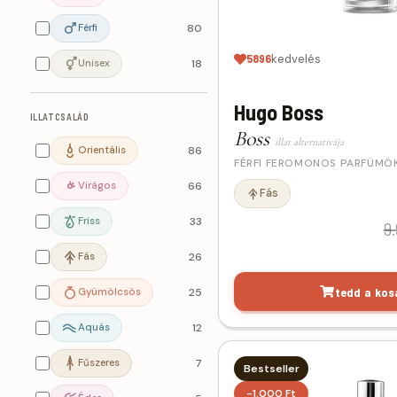
Férfi
80
5896
kedvelés
Unisex
18
Hugo Boss
ILLATCSALÁD
Boss
illat alternatívája
Orientális
86
FÉRFI FEROMONOS PARFÜMÖ
Virágos
66
Fás
Friss
33
9.
Fás
26
tedd a kos
Gyümölcsös
25
Aquás
12
Fűszeres
7
Bestseller
-1.000 Ft