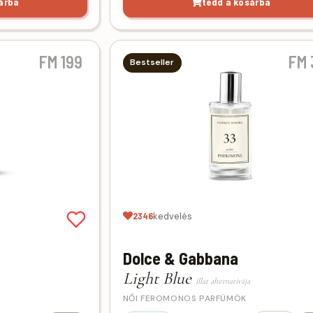
árba
tedd a kosárba
FM 199
FM 
Bestseller
2346
kedvelés
Dolce & Gabbana
Light Blue
illat alternatívája
NŐI FEROMONOS PARFÜMÖK