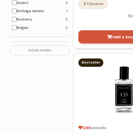
Azzaro
2
Fűszeres
Bottega Veneta
1
9.
Burberry
2
Bvlgari
2
Byredo
1
tedd a kos
Cacharel
3
Szűrők törlése
Calvin Klein
2
Carolina Herrera
5
Bestseller
Cerruti
1
Chanel
13
Chloe
3
Christina Aquilera
1
Creed
4
Davidoff
2
Diesel
1
Dior
24
2261
kedvelés