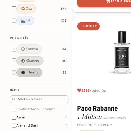
tedd a kos
Ősz
175
Tél
109
-1.000 Ft
INTENZITÁS
Könnyű
94
Közepes
90
Intenzív
83
2365
kedvelés
MÁRKA
Paco Rabanne
3 választható illatminta
1 Million
Aerin
1
illat alternatívája
FÉRFI PURE PARFÜM
Armand Basi
1