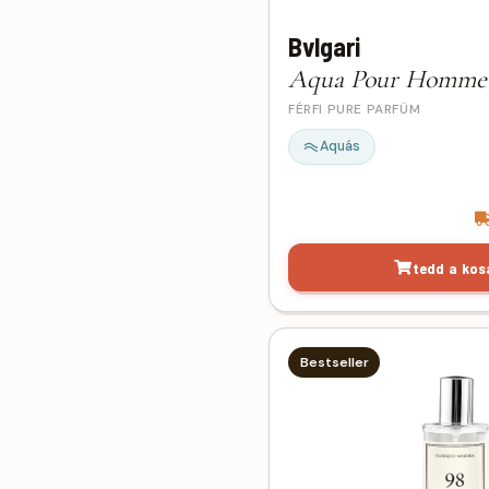
DKNY
5
Bvlgari
Dolce & Gabbana
10
Elie Saab
1
Aqua Pour Homm
Elizabeth Arden
1
FÉRFI PURE PARFÜM
Escada
1
Aquás
Estée Lauder
1
Ex Nihilo
1
Giorgio Armani
22
Givenchy
6
tedd a kos
Gucci
13
Guerlain
2
Guess
1
Bestseller
Hermes
1
Hugo Boss
16
Jean Paul Gaultier
6
Jimmy Choo
3