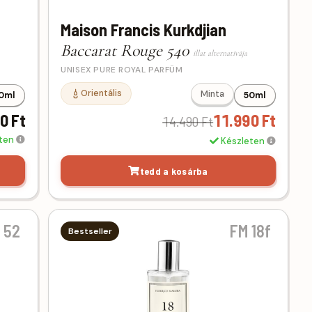
Maison Francis Kurkdjian
Baccarat Rouge 540
illat alternatívája
UNISEX PURE ROYAL PARFÜM
Orientális
Minta
0ml
50ml
0 Ft
11.990 Ft
14.490 Ft
eten
Készleten
tedd a kosárba
 52
FM 18f
Bestseller