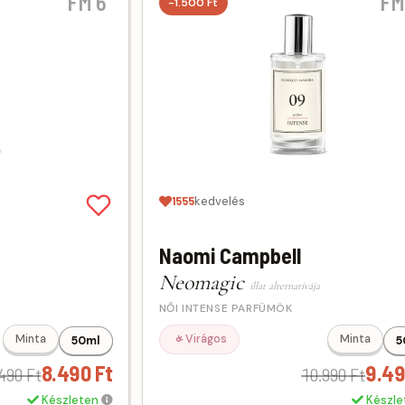
FM 6
FM
-1.500 Ft
1555
kedvelés
Naomi Campbell
Neomagic
illat alternatívája
NŐI INTENSE PARFÜMÖK
Virágos
Minta
Minta
50ml
5
8.490 Ft
9.49
490 Ft
10.990 Ft
Készleten
Készl