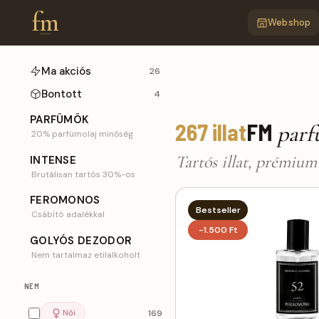
fm
Webshop
Ma akciós
26
FM parfümök FM p
Bontott
4
PARFÜMÖK
267 illat
FM
par
20% parfümolaj minőség
Tartós illat, prémiu
INTENSE
Brutálisan tartós 30%-os
FEROMONOS
Bestseller
Csábító adalékkal
-1.500 Ft
GOLYÓS DEZODOR
Nem tartalmaz etilalkoholt
NEM
Női
169