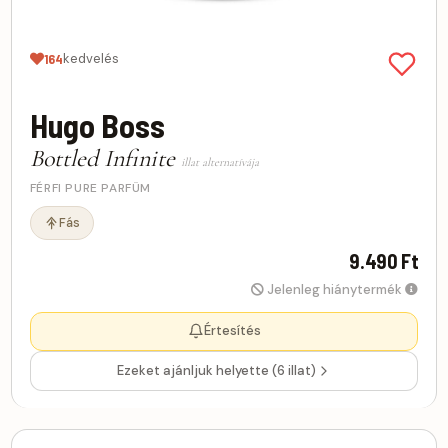
kedvelés
164
Hugo Boss
Bottled Infinite
illat alternatívája
FÉRFI PURE PARFÜM
Fás
9.490 Ft
Jelenleg hiánytermék
Értesítés
Ezeket ajánljuk helyette (6 illat)