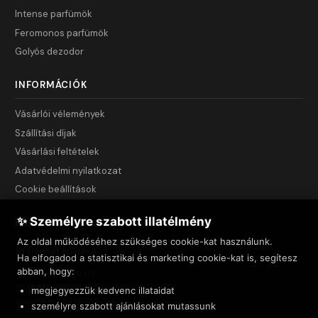
Intense parfümök
Feromonos parfümök
Golyós dezodor
INFORMÁCIÓK
Vásárlói vélemények
Szállítási díjak
Vásárlási feltételek
Adatvédelmi nyilatkozat
Cookie beállítások
✨ Személyre szabott illatélmény
KAPCSOLAT
Az oldal működéséhez szükséges cookie-kat használunk.
Üzenet küldése
Ha elfogadod a statisztikai és marketing cookie-kat is, segítesz
abban, hogy:
NET INNOVATION Kft.
3535 Miskolc, Csendes u. 44.
megjegyezzük kedvenc illataidat
Adószám: 23999743-2-05
személyre szabott ajánlásokat mutassunk