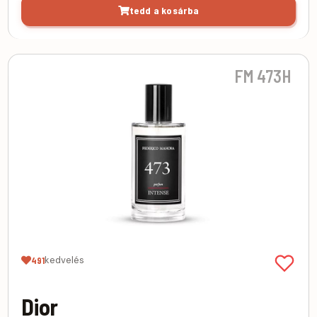
tedd a kosárba
FM 473H
kedvelés
491
Dior