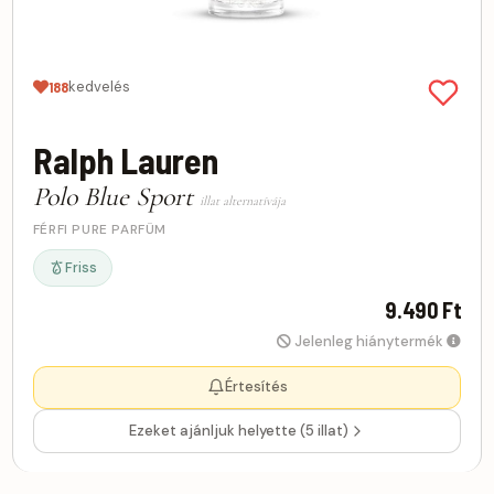
kedvelés
188
Ralph Lauren
Polo Blue Sport
illat alternatívája
FÉRFI PURE PARFÜM
Friss
9.490 Ft
Jelenleg hiánytermék
Értesítés
Ezeket ajánljuk helyette (5 illat)