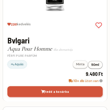
kedvelés
2261
Bvlgari
Aqua Pour Homme
illat alternatívája
FÉRFI PURE PARFÜM
Aquás
Minta
50ml
9.490 Ft
10+ db
úton van
tedd a kosárba