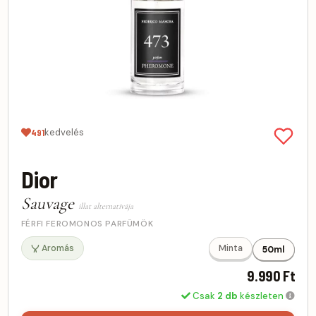
kedvelés
491
Dior
Sauvage
illat alternatívája
FÉRFI FEROMONOS PARFÜMÖK
Aromás
Minta
50ml
9.990 Ft
Csak
2 db
készleten