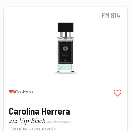
FM 814
kedvelés
191
Carolina Herrera
212 Vip Black
illat alternatívája
FÉRFI PURE ROYAL PARFÜM