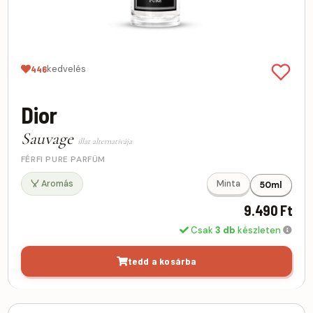
kedvelés
446
Dior
Sauvage
illat alternatívája
FÉRFI PURE PARFÜM
Aromás
Minta
50ml
9.490 Ft
Csak
3 db
készleten
tedd a kosárba