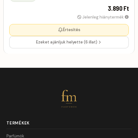
3.890 Ft
Jelenleg hiánytermék
Értesítés
Ezeket ajánljuk helyette (6 illat)
fm
PARFÜMÖK
TERMÉKEK
Parfümök