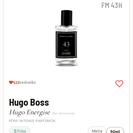
FM 43H
kedvelés
523
Hugo Boss
Hugo Energise
illat alternatívája
FÉRFI INTENSE PARFÜMÖK
Friss
Minta
50ml