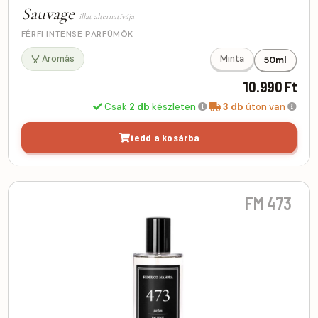
Sauvage
illat alternatívája
FÉRFI INTENSE PARFÜMÖK
Aromás
Minta
50ml
10.990 Ft
Csak
2 db
készleten
3 db
úton van
tedd a kosárba
FM 473