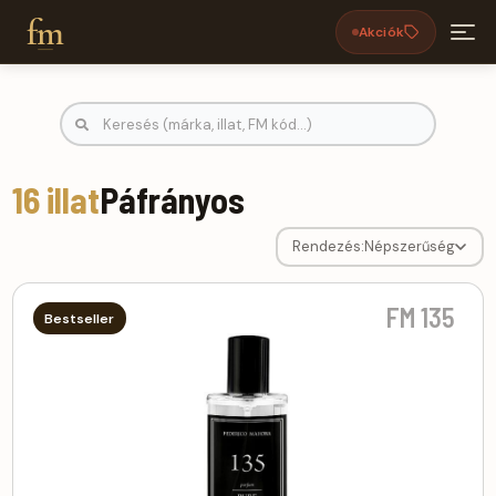
fm
Akciók
Páfrányos FM parfümök | FM-Parfü
16 illat
Páfrányos
Rendezés:
Népszerűség
FM 135
Bestseller