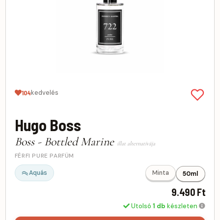
kedvelés
104
Hugo Boss
Boss - Bottled Marine
illat alternatívája
FÉRFI PURE PARFÜM
Aquás
Minta
50ml
9.490 Ft
Utolsó
1 db
készleten