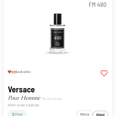
FM 480
kedvelés
221
Versace
Pour Homme
illat alternatívája
FÉRFI PURE PARFÜM
Friss
Minta
50ml