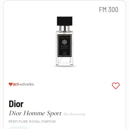
FM 300
kedvelés
167
Dior
Dior Homme Sport
illat alternatívája
FÉRFI PURE ROYAL PARFÜM