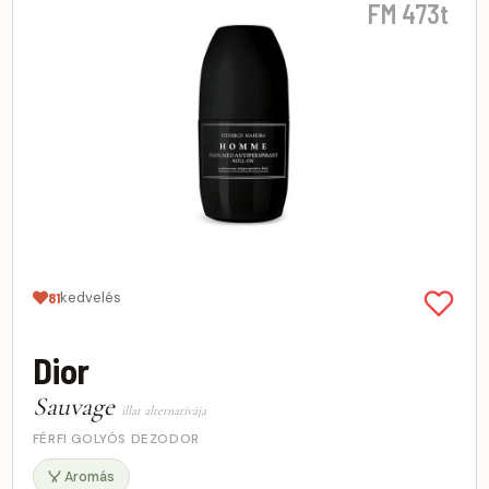
FM 473t
kedvelés
81
Dior
Sauvage
illat alternatívája
FÉRFI GOLYÓS DEZODOR
Aromás