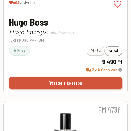
kedvelés
493
Hugo Boss
Hugo Energise
illat alternatívája
FÉRFI PURE PARFÜM
Friss
Minta
50ml
9.490 Ft
2 db
úton van
tedd a kosárba
FM 473f