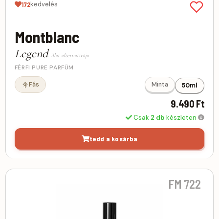
kedvelés
172
Montblanc
Legend
illat alternatívája
FÉRFI PURE PARFÜM
Fás
Minta
50ml
9.490 Ft
Csak
2 db
készleten
tedd a kosárba
FM 722