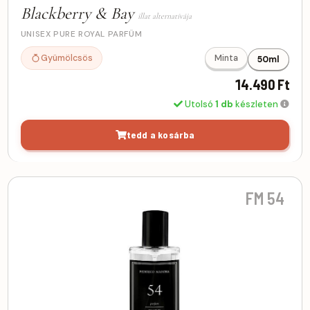
Blackberry & Bay
illat alternatívája
UNISEX PURE ROYAL PARFÜM
Gyümölcsös
Minta
50ml
14.490 Ft
Utolsó
1 db
készleten
tedd a kosárba
FM 54