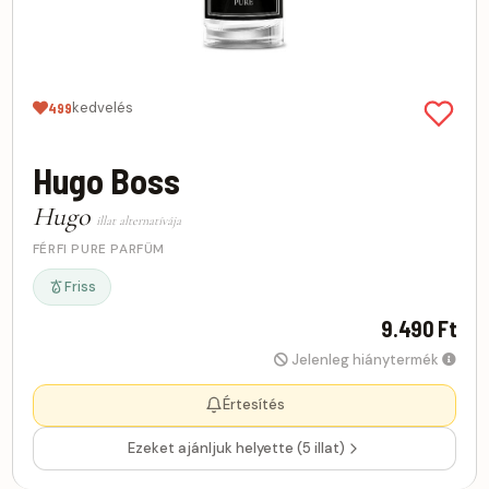
kedvelés
499
Hugo Boss
Hugo
illat alternatívája
FÉRFI PURE PARFÜM
Friss
9.490 Ft
Jelenleg hiánytermék
Értesítés
Ezeket ajánljuk helyette (5 illat)