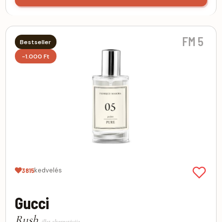
FM 5
Bestseller
-1.000 Ft
kedvelés
3815
Gucci
Rush
illat alternatívája