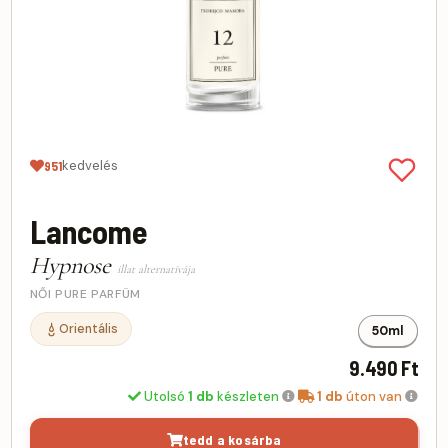
kedvelés
951
Lancome
Hypnose
illat alternatívája
NŐI PURE PARFÜM
Orientális
50ml
9.490 Ft
Utolsó
1 db
készleten
1 db
úton van
tedd a kosárba