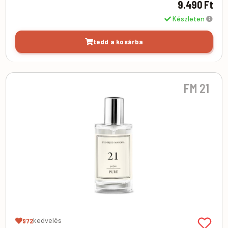
9.490 Ft
Készleten
tedd a kosárba
FM 21
kedvelés
972