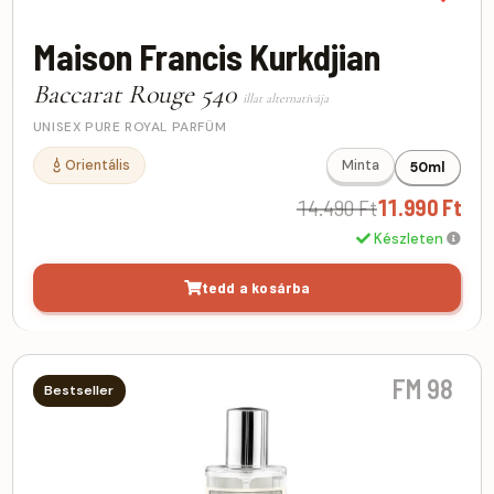
Maison Francis Kurkdjian
Baccarat Rouge 540
illat alternatívája
UNISEX PURE ROYAL PARFÜM
Orientális
Minta
50ml
14.490 Ft
11.990 Ft
Készleten
tedd a kosárba
FM 98
Bestseller