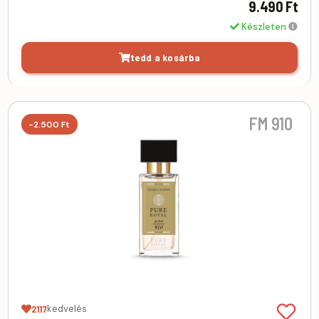
9.490 Ft
Készleten
tedd a kosárba
FM 910
-2.500 Ft
kedvelés
2117