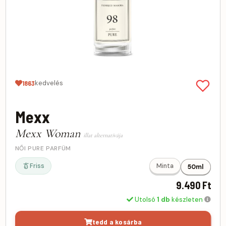
kedvelés
1863
Mexx
Mexx Woman
illat alternatívája
NŐI PURE PARFÜM
Friss
Minta
50ml
9.490 Ft
Utolsó
1 db
készleten
tedd a kosárba