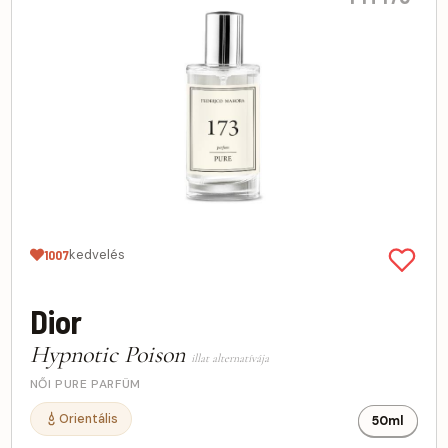
kedvelés
1007
Dior
Hypnotic Poison
illat alternatívája
NŐI PURE PARFÜM
Orientális
50ml