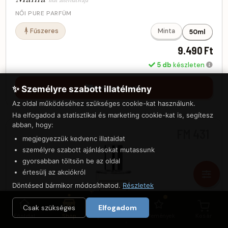
illat alternatívája
NŐI PURE PARFÜM
Fűszeres
Minta
50ml
9.490 Ft
5 db
készleten
tedd a kosárba
✨ Személyre szabott illatélmény
Az oldal működéséhez szükséges cookie-kat használunk.
Ha elfogadod a statisztikai és marketing cookie-kat is, segítesz
abban, hogy:
FM 431
megjegyezzük kedvenc illataidat
személyre szabott ajánlásokat mutassunk
gyorsabban töltsön be az oldal
értesülj az akciókról
Döntésed bármikor módosíthatod.
Részletek
Csak szükséges
Elfogadom
Főoldal
Shop
Felfedezés
Vélemények
Kosár