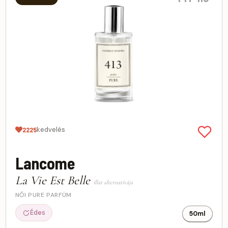
kedvelés
2225
Lancome
La Vie Est Belle
illat alternatívája
NŐI PURE PARFÜM
Édes
50ml