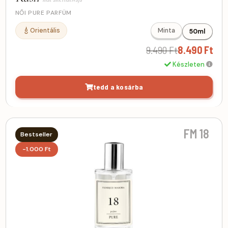
NŐI PURE PARFÜM
Orientális
Minta
50ml
9.490 Ft
8.490 Ft
Készleten
tedd a kosárba
FM 18
Bestseller
-1.000 Ft