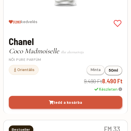
kedvelés
3283
Chanel
Coco Madmoiselle
illat alternatívája
NŐI PURE PARFÜM
Orientális
Minta
50ml
9.490 Ft
8.490 Ft
Készleten
tedd a kosárba
FM 33
Bestseller