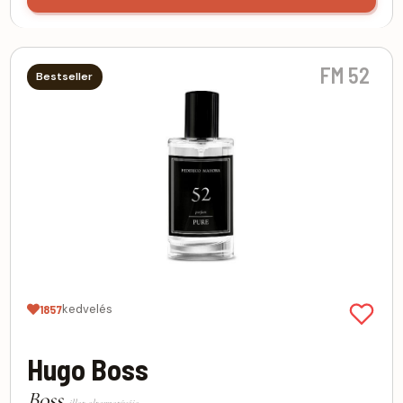
FM 52
Bestseller
kedvelés
1857
Hugo Boss
Boss
illat alternatívája