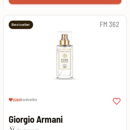
FM 362
Bestseller
kedvelés
2293
Giorgio Armani
Si
illat alternatívája