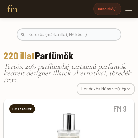
fm
Akciók
Parfümök FM parfümök | FM-Parfüm
220 illat
Parfümök
Tartós, 20% parfümolaj-tartalmú parfümök —
kedvelt designer illatok alternatívái, töredék
áron.
Rendezés:
Népszerűség
FM 9
Bestseller