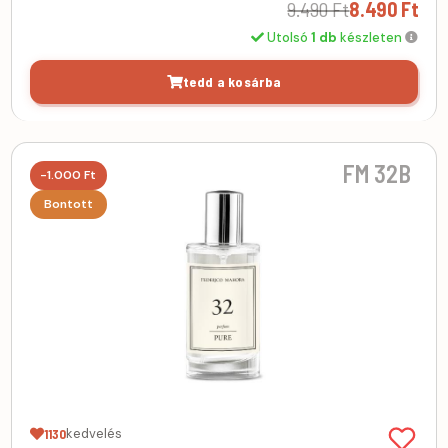
9.490 Ft
8.490 Ft
Utolsó
1 db
készleten
tedd a kosárba
FM 32B
-1.000 Ft
Bontott
kedvelés
1130