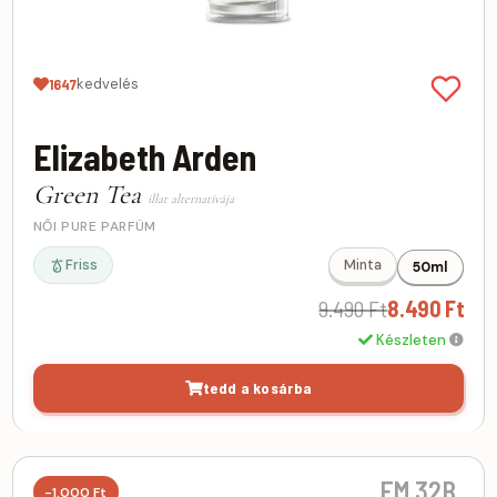
kedvelés
1647
Elizabeth Arden
Green Tea
illat alternatívája
NŐI PURE PARFÜM
Friss
Minta
50ml
9.490 Ft
8.490 Ft
Készleten
tedd a kosárba
FM 32B
-1.000 Ft