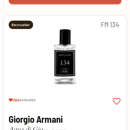
FM 134
Bestseller
kedvelés
1104
Giorgio Armani
Aqua di Gio
illat alternatívája