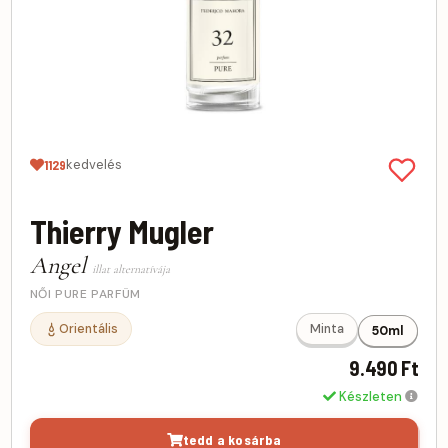
kedvelés
1129
Thierry Mugler
Angel
illat alternatívája
NŐI PURE PARFÜM
Orientális
Minta
50ml
9.490 Ft
Készleten
tedd a kosárba