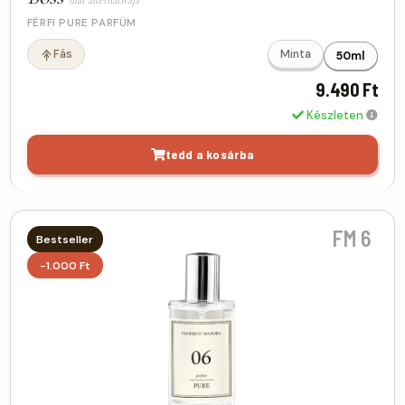
FÉRFI PURE PARFÜM
Fás
Minta
50ml
9.490 Ft
Készleten
tedd a kosárba
FM 6
Bestseller
-1.000 Ft