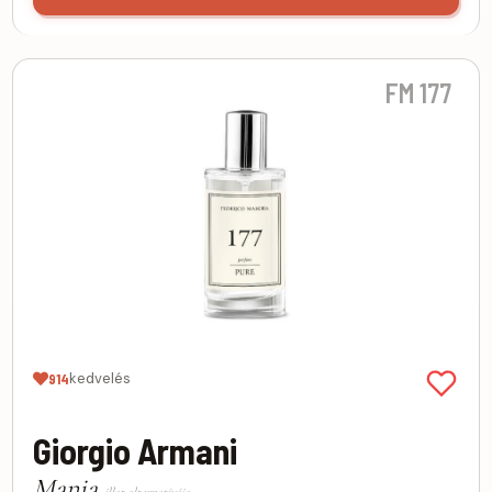
FM 177
kedvelés
914
Giorgio Armani
Mania