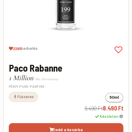
kedvelés
2365
Paco Rabanne
1 Million
illat alternatívája
FÉRFI PURE PARFÜM
Fűszeres
50ml
9.490 Ft
8.490 Ft
Készleten
tedd a kosárba