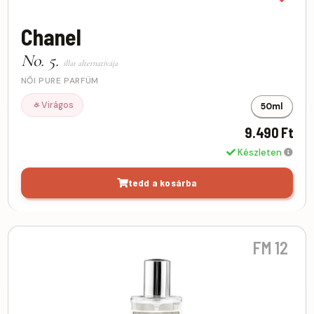
Chanel
No. 5.
illat alternatívája
NŐI PURE PARFÜM
Virágos
50ml
9.490 Ft
Készleten
tedd a kosárba
FM 12