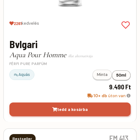
kedvelés
2261
Bvlgari
Aqua Pour Homme
illat alternatívája
FÉRFI PURE PARFÜM
Aquás
Minta
50ml
9.490 Ft
10+ db
úton van
tedd a kosárba
FM 413
Bestseller