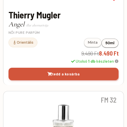
Thierry Mugler
Angel
illat alternatívája
NŐI PURE PARFÜM
Orientális
Minta
50ml
9.490 Ft
8.490 Ft
Utolsó
1 db
készleten
tedd a kosárba
FM 32