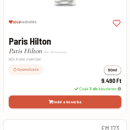
kedvelés
1049
Paris Hilton
Paris Hilton
illat alternatívája
NŐI PURE PARFÜM
Gyümölcsös
50ml
9.490 Ft
Csak
3 db
készleten
tedd a kosárba
FM 173