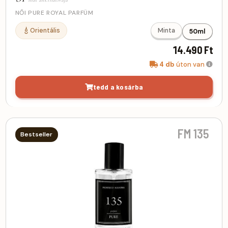
NŐI PURE ROYAL PARFÜM
Orientális
Minta
50ml
14.490 Ft
4 db
úton van
tedd a kosárba
FM 135
Bestseller