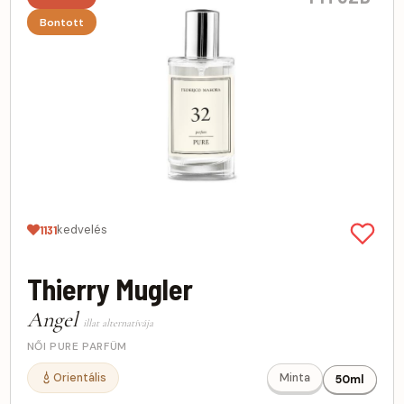
Bontott
kedvelés
1131
Thierry Mugler
Angel
illat alternatívája
NŐI PURE PARFÜM
Orientális
Minta
50ml