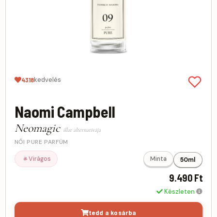
kedvelés
4318
Naomi Campbell
Neomagic
illat alternatívája
NŐI PURE PARFÜM
Virágos
Minta
50ml
9.490 Ft
Készleten
tedd a kosárba