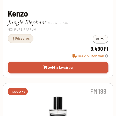
Kenzo
Jungle Elephant
illat alternatívája
NŐI PURE PARFÜM
Fűszeres
50ml
9.490 Ft
10+ db
úton van
tedd a kosárba
FM 199
-1.000 Ft