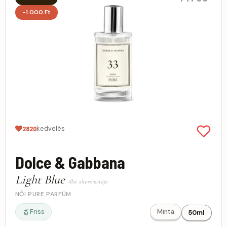
-1.000 Ft
kedvelés
2820
Dolce & Gabbana
Light Blue
illat alternatívája
NŐI PURE PARFÜM
Friss
Minta
50ml