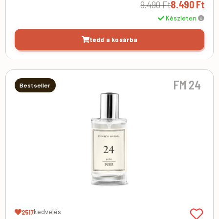
9.490 Ft
8.490 Ft
Készleten
tedd a kosárba
FM 24
Bestseller
kedvelés
2517