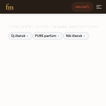
fm
Akciók
Új illatok, PURE parfüm, Női illato
Nincs találat, töröljön keresési szempontokat:
Új illatok
PURE parfüm
Női illatok