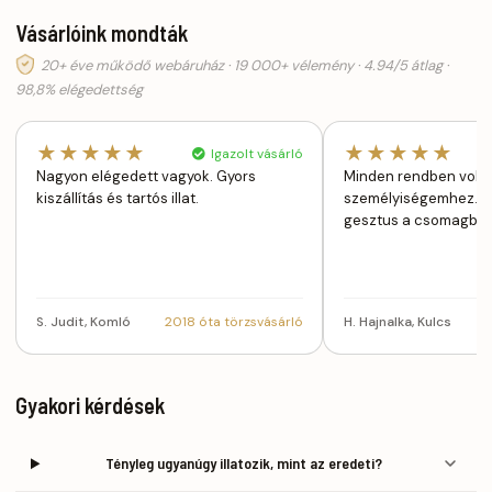
Vásárlóink mondták
20+ éve működő webáruház · 19 000+ vélemény · 4.94/5 átlag ·
98,8% elégedettség
★★★★★
★★★★★
Igazolt vásárló
Nagyon elégedett vagyok. Gyors
Minden rendben volt,az i
kiszállítás és tartós illat.
személyiségemhez.A 
gesztus a csomagban
S. Judit, Komló
2018 óta törzsvásárló
H. Hajnalka, Kulcs
Gyakori kérdések
Tényleg ugyanúgy illatozik, mint az eredeti?