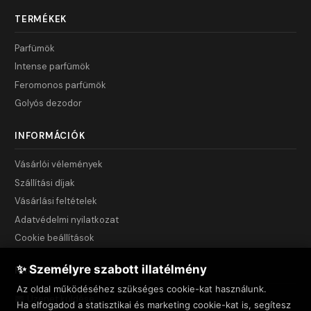
TERMÉKEK
Parfümök
Intense parfümök
Feromonos parfümök
Golyós dezodor
INFORMÁCIÓK
Vásárlói vélemények
Szállítási díjak
Vásárlási feltételek
Adatvédelmi nyilatkozat
Cookie beállítások
✨ Személyre szabott illatélmény
KAPCSOLAT
Az oldal működéséhez szükséges cookie-kat használunk.
Üzenet küldése
Ha elfogadod a statisztikai és marketing cookie-kat is, segítesz