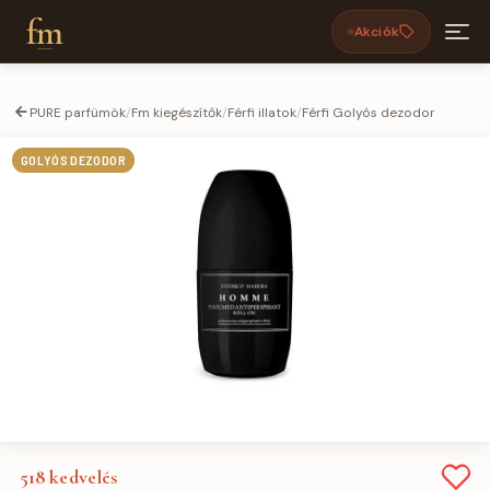
fm
Akciók
PURE parfümök
/
Fm kiegészítők
/
Férfi illatok
/
Férfi Golyós dezodor
GOLYÓS DEZODOR
518
kedvelés