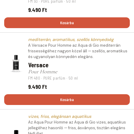
FM 93 · PURE parfüm · 50 ml
9.490 Ft
Kosárba
mediterrán, aromatikus, szellős könnyedség
A Versace Pour Homme az Aqua di Gio mediterrán
frissességéhez nagyon közel áll — szellős, aromatikus
és ugyanolyan könnyedén elegáns.
Versace
Pour Homme
FM 480 · PURE parfüm · 50 ml
9.490 Ft
Kosárba
vizes, friss, elegánsan aquatikus
Az Aqua Pour Homme az Aqua di Gio vizes, aquatikus
jellegéhez hasonló — friss, ásványos, tisztán elegáns
férfi illat.