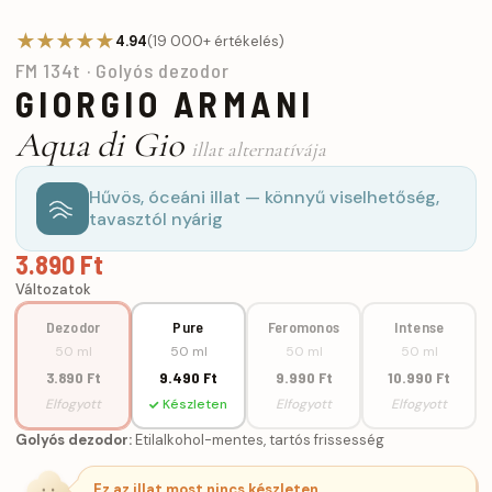
★★★★★
4.94
(19 000+ értékelés)
FM 134t · Golyós dezodor
GIORGIO ARMANI
Aqua di Gio
illat alternatívája
Hűvös, óceáni illat — könnyű viselhetőség,
tavasztól nyárig
3.890 Ft
Változatok
Dezodor
Pure
Feromonos
Intense
50 ml
50 ml
50 ml
50 ml
3.890 Ft
9.490 Ft
9.990 Ft
10.990 Ft
Elfogyott
Készleten
Elfogyott
Elfogyott
Golyós dezodor:
Etilalkohol-mentes, tartós frissesség
Ez az illat most nincs készleten