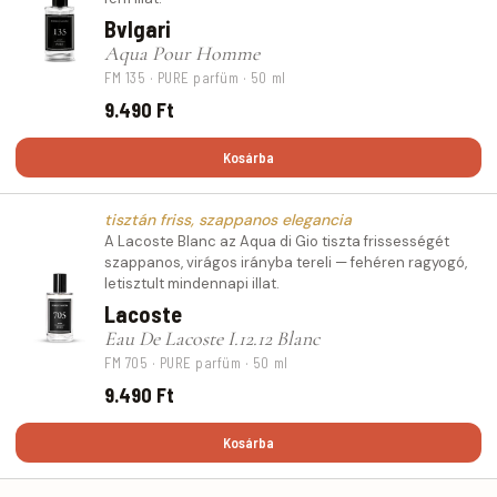
Bvlgari
Aqua Pour Homme
FM 135 · PURE parfüm · 50 ml
9.490 Ft
Kosárba
tisztán friss, szappanos elegancia
A Lacoste Blanc az Aqua di Gio tiszta frissességét
szappanos, virágos irányba tereli — fehéren ragyogó,
letisztult mindennapi illat.
Lacoste
Eau De Lacoste I.12.12 Blanc
FM 705 · PURE parfüm · 50 ml
9.490 Ft
Kosárba