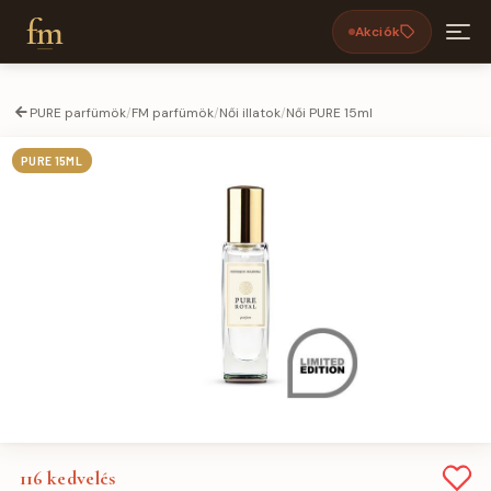
fm
Akciók
PURE parfümök
/
FM parfümök
/
Női illatok
/
Női PURE 15ml
PURE 15ML
116
kedvelés