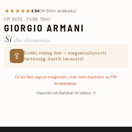
★★★★★
4.94
(19 000+ értékelés)
FM 362S · PURE 15ml
GIORGIO ARMANI
Si
illat alternatívája
Érzéki, meleg illat — kiegyensúlyozott
tartósság, ősztől tavasztól
Ez az illat sajnos megszűnt, már nem kapható az FM
kínálatában.
Hasonló női illatokat itt találsz →