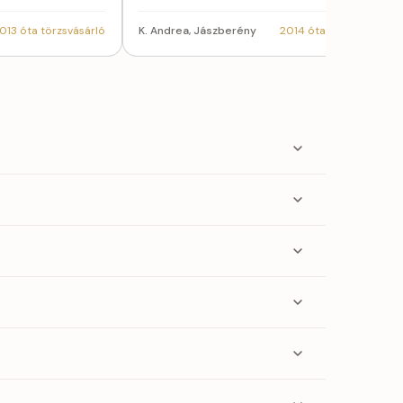
013 óta törzsvásárló
K. Andrea, Jászberény
2014 óta törzsvásárló