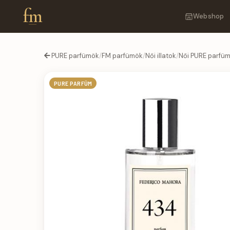
fm
Webshop
PURE parfümök
/
FM parfümök
/
Női illatok
/
Női PURE parfü
PURE PARFÜM