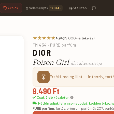
Akciók
Vélemények
Szállítás
19.834+
m
★★★★★
4.94
(19 000+ értékelés)
FM 434 · PURE parfüm
DIOR
Poison Girl
illat alternatívája
Érzéki, meleg illat — intenzív, tart
9.490 Ft
Csak
2 db
készleten
Hétfőn adjuk fel a csomagodat, kedden érkezh
PURE parfüm:
Tartós, prémium parfümök 20% parfü