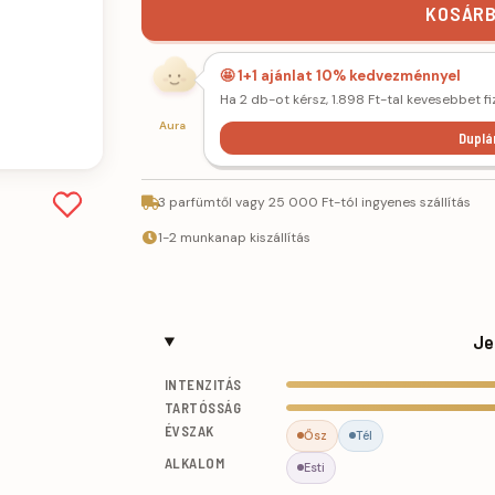
KOSÁRB
🤩 1+1 ajánlat 10% kedvezménnyel
Ha 2 db-ot kérsz, 1.898 Ft-tal kevesebbet fi
Aura
Duplá
3 parfümtől vagy 25 000 Ft-tól ingyenes szállítás
1-2 munkanap kiszállítás
Je
INTENZITÁS
TARTÓSSÁG
ÉVSZAK
Ősz
Tél
ALKALOM
Esti