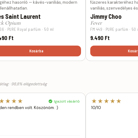
egéhez hasonló — kávés-vaníliás, modern
fűszeres karakteréhez ha
llenállhatatlan.
vaníliás, szenvedélyes é
s Saint Laurent
Jimmy Choo
ck Opium
Fever
66 · PURE Royal parfüm · 50 ml
FM 449 · PURE parfüm · 50 
490 Ft
9.490 Ft
Kosárba
Kosár
tlag · 98,8% elégedettség
★★★★
★★★★★
Igazolt vásárló
den rendben volt. Köszönöm. :)
10/10