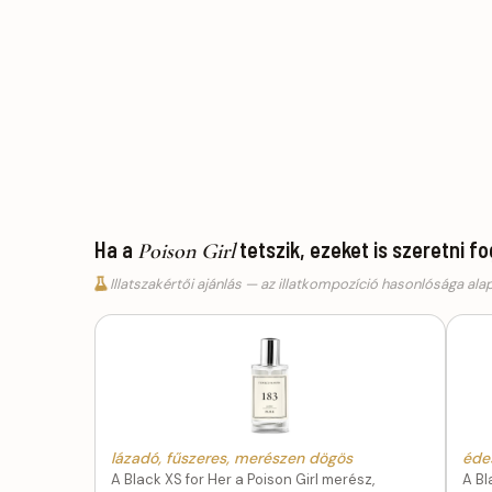
Ha a
tetszik, ezeket is szeretni f
Poison Girl
Illatszakértői ajánlás — az illatkompozíció hasonlósága ala
lázadó, fűszeres, merészen dögös
éde
A Black XS for Her a Poison Girl merész,
A Bl