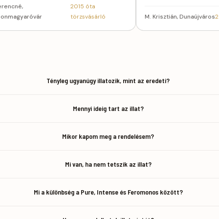
Ferencné,
2015 óta
onmagyaróvár
törzsvásárló
M. Krisztián, Dunaújváros
2
Tényleg ugyanúgy illatozik, mint az eredeti?
Mennyi ideig tart az illat?
Mikor kapom meg a rendelésem?
Mi van, ha nem tetszik az illat?
Mi a különbség a Pure, Intense és Feromonos között?