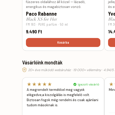
fűszeres oldalához áll közel — lázadó,
jell
energikus és magabiztosan vonzó.
és e
Paco Rabanne
Yve
Black XS for Her
Bla
FM 183 · PURE parfüm · 50 ml
FM 3
9.490 Ft
14.
Kosárba
Vásárlóink mondták
20+ éve működő webáruház · 19 000+ vélemény · 4.94/5 á
★★★★★
★
Igazolt vásárló
A megrendelt termékkel meg vagyok
Min
elégedve,a kiszolgálás is megfelelő volt.
Biztosan fogok még rendelni.és csak ajánlani
tudom másoknak is.