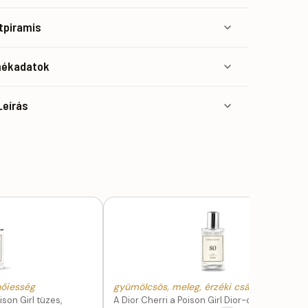
atpiramis
mékadatok
Leírás
nőiesség
gyümölcsös, meleg, érzéki csábítás
son Girl tüzes,
A Dior Cherri a Poison Girl Dior-családbeli