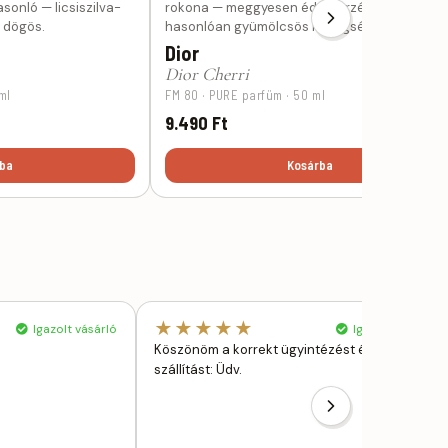
sonló — licsiszilva-
rokona — meggyesen édes, érzéki és vonzó,
s dögös.
hasonlóan gyümölcsös melegséggel.
Dior
Dior Cherri
ml
FM 80 · PURE parfüm · 50 ml
9.490 Ft
ba
Kosárba
★★★★★
Igazolt vásárló
Igazolt vásárló
Köszönöm a korrekt ügyintézést és gyors
szállítást: Üdv.