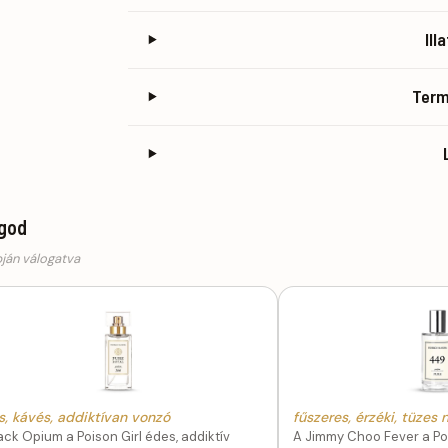
Ill
Ter
ogod
pján válogatva
s, kávés, addiktívan vonzó
fűszeres, érzéki, tüzes 
ack Opium a Poison Girl édes, addiktív
A Jimmy Choo Fever a Poi