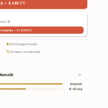
A — 9.490 FT
zetsz 🤩
n kosárba — 2 × 8.541 Ft
Biztonságos fizetés
14 napos visszaküldés
llemzők
Intenzív
6–10 óra