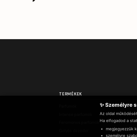
TERMÉKEK
✨ Személyre s
Parfümök
Az oldal működésé
Intense parfümök
Ha elfogadod a stat
Feromonos parfümök
megjegyezzük ke
Golyós dezodor
személyre szabo