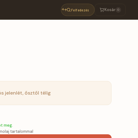
Kosár
Felfedezés
0
ós jelenlét, ősztől télig
et meg.
molaj tartalommal