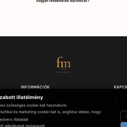
Hogyan rendelhetek illatmintát?
fm
PARFÜMÖK
INFORMÁCIÓK
KAPC
zabott illatélmény
Vásárlói vélemények
Üze
hez szükséges cookie-kat használunk.
Szállítási díjak
NET INN
isztikai és marketing cookie-kat is, segítesz abban, hogy:
3535 Mi
Vásárlási feltételek
Adószá
dvenc illataidat
Adatvédelmi nyilatkozat
tt ajánlásokat mutassunk