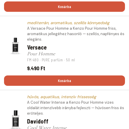
Kosárba
mediterrán, aromatikus, szellős könnyedség
A Versace Pour Homme a Kenzo Pour Homme friss,
aromatikus jellegéhez hasonló — szellős, napfényes és
elegáns.
Versace
Pour Homme
FM 480 · PURE parfüm · 50 ml
9.490 Ft
Kosárba
hűvös, aquatikus, intenzív frissesség
A Cool Water Intense a Kenzo Pour Homme vizes
oldalát intenzívebb irányba fejleszti — hűvösen friss és
erőteljes.
Davidoff
Cool Water Intense