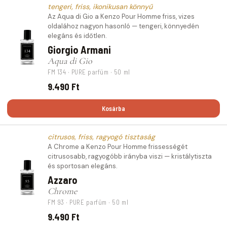
tengeri, friss, ikonikusan könnyű
Az Aqua di Gio a Kenzo Pour Homme friss, vizes
oldalához nagyon hasonló — tengeri, könnyedén
elegáns és időtlen.
Giorgio Armani
Aqua di Gio
FM 134 · PURE parfüm · 50 ml
9.490 Ft
Kosárba
citrusos, friss, ragyogó tisztaság
A Chrome a Kenzo Pour Homme frissességét
citrusosabb, ragyogóbb irányba viszi — kristálytiszta
és sportosan elegáns.
Azzaro
Chrome
FM 93 · PURE parfüm · 50 ml
9.490 Ft