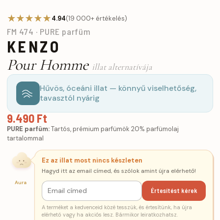
★★★★★
4.94
(19 000+ értékelés)
FM 474 · PURE parfüm
KENZO
Pour Homme
illat alternatívája
Hűvös, óceáni illat — könnyű viselhetőség,
tavasztól nyárig
9.490 Ft
PURE parfüm:
Tartós, prémium parfümök 20% parfümolaj
tartalommal
Ez az illat most nincs készleten
Hagyd itt az email címed, és szólok amint újra elérhető!
Aura
Értesítést kérek
A terméket a kedvenceid közé tesszük, és értesítünk, ha újra
elérhető vagy ha akciós lesz. Bármikor leiratkozhatsz.