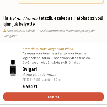
Ha a
tetszik, ezeket az illatokat szívből
Pour Homme
ajánljuk helyette
Illatszakértői ajánlás — az illatkompozíció hasonlósága alapján
válogatva
aquatikus, friss, elegánsan vizes
Az Aqua Pour Homme a Kenzo Pour Homme
legközelebbi társa — hasonlóan vizes, friss és
ásványosan elegáns, letisztult férfi illat.
Bvlgari
Aqua Pour Homme
FM 135 · PURE parfüm · 50 ml
9.490 Ft
Kosárba