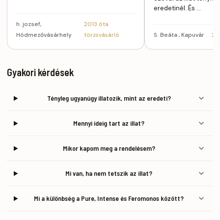
eredetinél. És …
h. jozsef,
2013 óta
Hódmezővásárhely
törzsvásárló
S. Beáta , Kapuvár
20
Gyakori kérdések
Tényleg ugyanúgy illatozik, mint az eredeti?
Mennyi ideig tart az illat?
Mikor kapom meg a rendelésem?
Mi van, ha nem tetszik az illat?
Mi a különbség a Pure, Intense és Feromonos között?