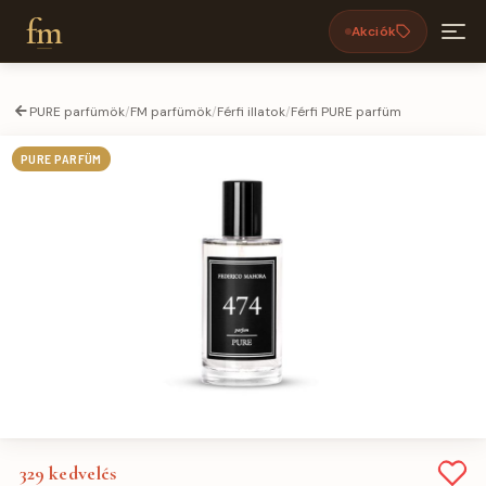
fm
Akciók
PURE parfümök
/
FM parfümök
/
Férfi illatok
/
Férfi PURE parfüm
PURE PARFÜM
329
kedvelés