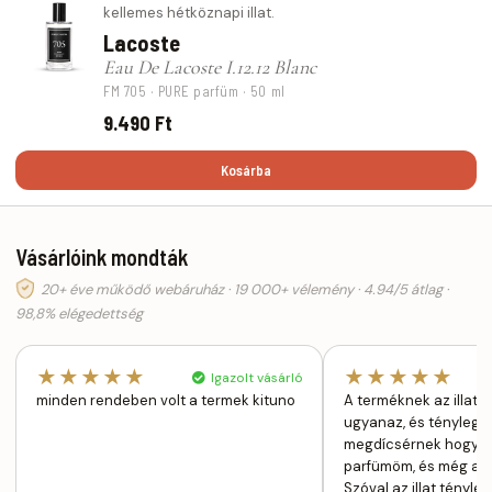
kellemes hétköznapi illat.
Lacoste
Eau De Lacoste I.12.12 Blanc
FM 705 · PURE parfüm · 50 ml
9.490 Ft
Kosárba
Vásárlóink mondták
20+ éve működő webáruház · 19 000+ vélemény · 4.94/5 átlag ·
98,8% elégedettség
★★★★★
★★★★★
Igazolt vásárló
minden rendeben volt a termek kituno
A terméknek az illata 
ugyanaz, és tényleg j
megdícsérnek hogy mil
parfümöm, és még a n
Szóval az illat tényle