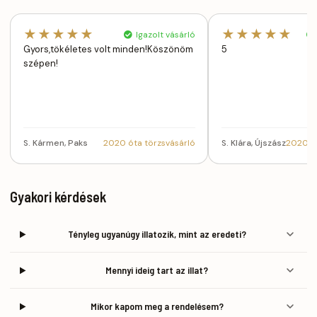
★★★★★
★★★★★
Igazolt vásárló
Gyors,tökéletes volt minden!Köszönöm
5
szépen!
S. Kármen, Paks
2020 óta törzsvásárló
S. Klára, Újszász
2020 ót
Gyakori kérdések
Tényleg ugyanúgy illatozik, mint az eredeti?
Mennyi ideig tart az illat?
Mikor kapom meg a rendelésem?