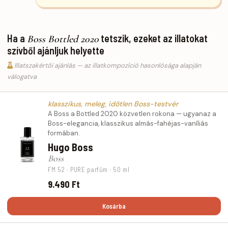
Ha a
tetszik, ezeket az illatokat
Boss Bottled 2020
szívből ajánljuk helyette
Illatszakértői ajánlás — az illatkompozíció hasonlósága alapján
válogatva
klasszikus, meleg, időtlen Boss-testvér
A Boss a Bottled 2020 közvetlen rokona — ugyanaz a
Boss-elegancia, klasszikus almás-fahéjas-vaníliás
formában.
Hugo Boss
Boss
FM 52 · PURE parfüm · 50 ml
9.490 Ft
Kosárba