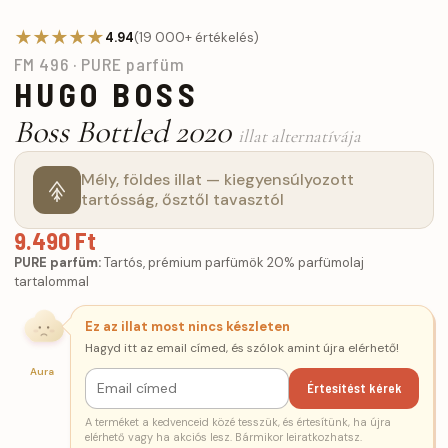
★★★★★
4.94
(19 000+ értékelés)
FM 496 · PURE parfüm
HUGO BOSS
Boss Bottled 2020
illat alternatívája
Mély, földes illat — kiegyensúlyozott
tartósság, ősztől tavasztól
9.490 Ft
PURE parfüm:
Tartós, prémium parfümök 20% parfümolaj
tartalommal
Ez az illat most nincs készleten
Hagyd itt az email címed, és szólok amint újra elérhető!
Aura
Értesítést kérek
A terméket a kedvenceid közé tesszük, és értesítünk, ha újra
elérhető vagy ha akciós lesz. Bármikor leiratkozhatsz.