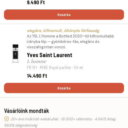
9.490 Ft
Kosárba
elegáns, kifinomult, öltönyös férfiasság
Az YSL L'Homme a Bottled 2020-tól kifinomultabb
irányba lép — gyömbéres-fás, elegáns és
visszafogottan vonzó.
Yves Saint Laurent
L homme
FM 151 · PURE Royal parfüm · 50 ml
14.490 Ft
Kosárba
Vásárlóink mondták
20+ éve működő webáruház · 19 000+ vélemény · 4.94/5 átlag ·
98,8% elégedettség