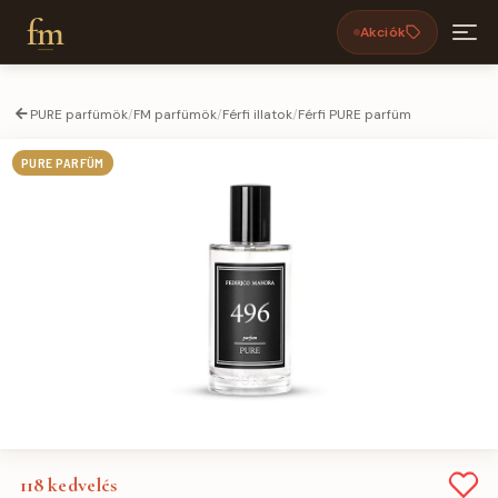
fm
Akciók
PURE parfümök
/
FM parfümök
/
Férfi illatok
/
Férfi PURE parfüm
PURE PARFÜM
118
kedvelés