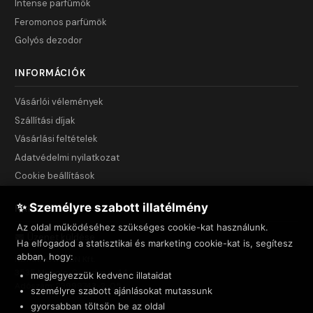
Intense parfümök
Feromonos parfümök
Golyós dezodor
INFORMÁCIÓK
Vásárlói vélemények
Szállítási díjak
Vásárlási feltételek
Adatvédelmi nyilatkozat
Cookie beállítások
✨ Személyre szabott illatélmény
KAPCSOLAT
Az oldal működéséhez szükséges cookie-kat használunk.
Üzenet küldése
Ha elfogadod a statisztikai és marketing cookie-kat is, segítesz
abban, hogy:
NET INNOVATION Kft.
3535 Miskolc, Csendes u. 44.
megjegyezzük kedvenc illataidat
Adószám: 23999743-2-05
személyre szabott ajánlásokat mutassunk
gyorsabban töltsön be az oldal