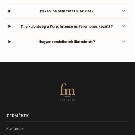
Mi van, ha nem tetszik az illat?
Mi a különbség a Pure, Intense és Feromonos között?
Hogyan rendelhetek illatmintát?
fm
PARFÜMÖK
TERMÉKEK
Parfümök