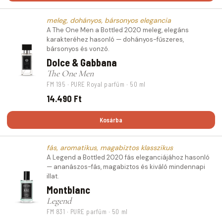
meleg, dohányos, bársonyos elegancia
A The One Men a Bottled 2020 meleg, elegáns
karakteréhez hasonló — dohányos-fűszeres,
bársonyos és vonzó.
Dolce & Gabbana
The One Men
FM 195 · PURE Royal parfüm · 50 ml
14.490 Ft
Kosárba
fás, aromatikus, magabiztos klasszikus
A Legend a Bottled 2020 fás eleganciájához hasonló
— ananászos-fás, magabiztos és kiváló mindennapi
illat.
Montblanc
Legend
FM 831 · PURE parfüm · 50 ml