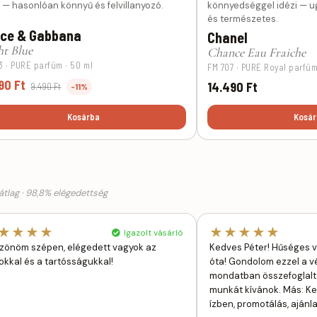
i — hasonlóan könnyű és felvillanyozó.
könnyedséggel idézi — 
és természetes.
lce & Gabbana
Chanel
ht Blue
Chance Eau Fraiche
3 · PURE parfüm · 50 ml
FM 707 · PURE Royal parfüm
90 Ft
14.490 Ft
9.490 Ft
-11%
Kosárba
Kosár
tlag · 98,8% elégedettség
★★★★
★★★★★
Igazolt vásárló
zönöm szépen, elégedett vagyok az
Kedves Péter! Hűséges v
atokkal és a tartósságukkal!
óta! Gondolom ezzel a 
mondatban összefoglalt
munkát kívánok. Más: K
ízben, promotálás, aján