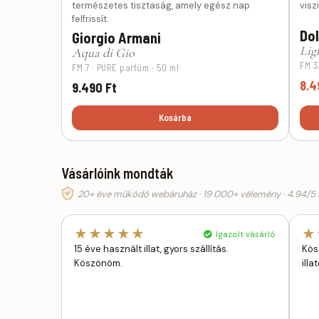
természetes tisztaság, amely egész nap
visz
felfrissít.
Do
Giorgio Armani
Lig
Aqua di Gio
FM 3
FM 7 · PURE parfüm · 50 ml
8.4
9.490 Ft
Kosárba
Vásárlóink mondták
20+ éve működő webáruház · 19 000+ vélemény · 4.94/5 á
★★★★★
★
Igazolt vásárló
15 éve használt illat, gyors szállítás.
Kös
Köszönöm.
ill