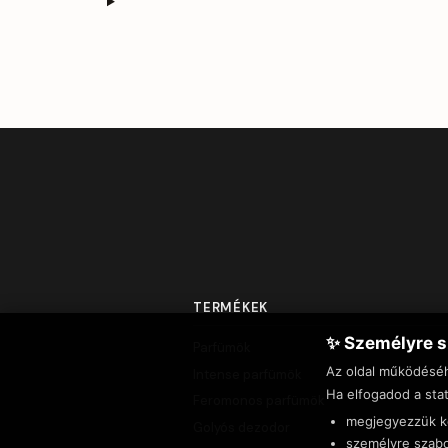
TERMÉKEK
✨ Személyre s
Parfümök
Az oldal működésé
Intense parfümök
Ha elfogadod a stat
Feromonos parfümök
megjegyezzük ke
Golyós dezodor
személyre szabo