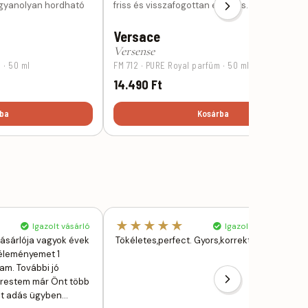
ugyanolyan hordható
friss és visszafogottan elegáns.
Versace
Versense
 · 50 ml
FM 712 · PURE Royal parfüm · 50 ml
14.490 Ft
ba
Kosárba
★★★★★
Igazolt vásárló
Igazolt vásárló
ásárlója vagyok évek
Tökéletes,perfect. Gyors,korrekt.
véleményemet 1
am. További jó
erestem már Önt több
lat adás ügyben…