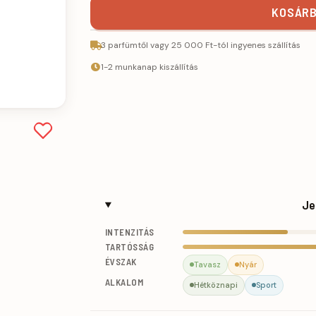
KOSÁRB
3 parfümtől vagy 25 000 Ft-tól ingyenes szállítás
1-2 munkanap kiszállítás
Je
INTENZITÁS
TARTÓSSÁG
ÉVSZAK
Tavasz
Nyár
ALKALOM
Hétköznapi
Sport