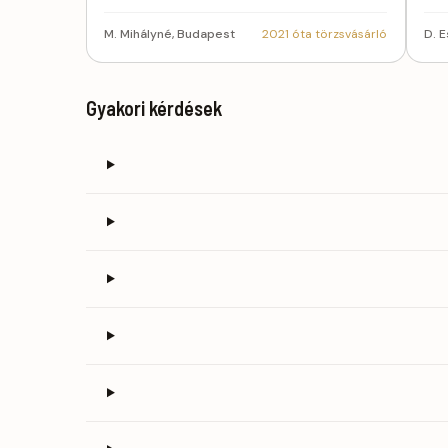
M. Mihályné, Budapest
2021 óta törzsvásárló
D. 
Gyakori kérdések