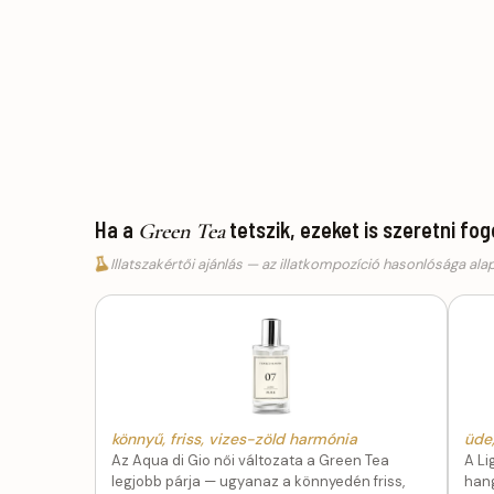
Ha a
tetszik, ezeket is szeretni fo
Green Tea
Illatszakértői ajánlás — az illatkompozíció hasonlósága ala
könnyű, friss, vizes-zöld harmónia
üde,
Az Aqua di Gio női változata a Green Tea
A Li
legjobb párja — ugyanaz a könnyedén friss,
hang