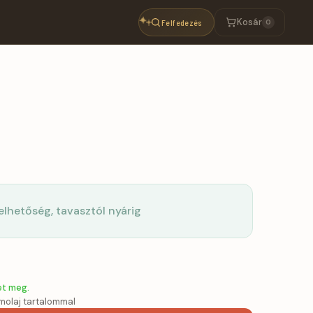
Kosár
Felfedezés
0
selhetőség, tavasztól nyárig
et meg.
molaj tartalommal