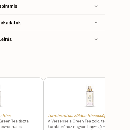
atpiramis
mékadatok
Leírás
 friss
természetes, zöldes frissesség
Green Tea tiszta
A Versense a Green Tea zöld, természetes
ldes-citrusos
karakteréhez nagyon hasonló — földközeli,