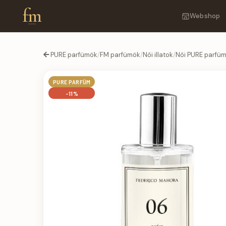
fm
Webshop
PURE parfümök
/
FM parfümök
/
Női illatok
/
Női PURE parfü
PURE PARFÜM
-11%