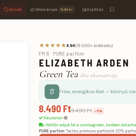
Akciók
Vélemények
Szállítás
19.834+
m
★★★★★
4.94
(19 000+ értékelés)
FM 6 · PURE parfüm
ELIZABETH ARDEN
Green Tea
illat alternatívája
Friss, energikus illat — könnyű vi
8.490 Ft
9.490 Ft
-11%
Készleten
Hétfőn adjuk fel a csomagodat, kedden érkezh
PURE parfüm:
Tartós, prémium parfümök 20% parfü