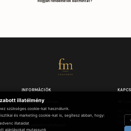
Hogyan rendelhetek illatmintát?
fm
PARFÜMÖK
INFORMÁCIÓK
KAPC
zabott illatélmény
Vásárlói vélemények
Üze
hez szükséges cookie-kat használunk.
Szállítási díjak
NET INN
isztikai és marketing cookie-kat is, segítesz abban, hogy:
3535 Mi
Vásárlási feltételek
Adószá
dvenc illataidat
Adatvédelmi nyilatkozat
tt ajánlásokat mutassunk