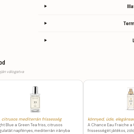
Ill
Ter
god
pján válogatva
 citrusos mediterrán frissesség
könnyed, üde, elegánsan
ght Blue a Green Tea friss, citrusos
A Chance Eau Fraiche a 
ulatát napfényes, mediterrán irányba
frissességét játékos, zö