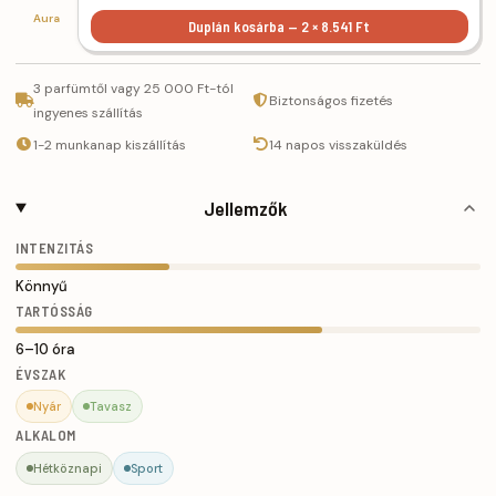
Aura
Duplán kosárba — 2 × 8.541 Ft
3 parfümtől vagy 25 000 Ft-tól
Biztonságos fizetés
ingyenes szállítás
1-2 munkanap kiszállítás
14 napos visszaküldés
Jellemzők
INTENZITÁS
Könnyű
TARTÓSSÁG
6–10 óra
ÉVSZAK
Nyár
Tavasz
ALKALOM
Hétköznapi
Sport