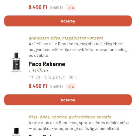
8.490 Ft
9.490 Ft
-11%
Kosárba
aranyosan édes, magabiztos vonzerő
Az 1 Million a Le Beau édes, magabiztos jellegéhez
nagyon hasonló — fűszeres-bőrös, aranyosan meleg
és csábító.
Paco Rabanne
1 Million
FM 199 · PURE parfüm · 50 ml
8.490 Ft
9.490 Ft
-11%
Kosárba
friss-édes, sportos, győzedelmes energia
Az Invictus a Le Beau friss, sportos-édes oldalát idézi
— aquatikus-édes, energikus és figyelemfelkeltő.