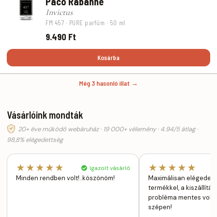
Paco Rabanne
Invictus
FM 457 · PURE parfüm · 50 ml
9.490 Ft
Kosárba
Még 3 hasonló illat →
Vásárlóink mondták
20+ éve működő webáruház · 19 000+ vélemény · 4.94/5 átlag ·
98,8% elégedettség
★★★★★
★★★★★
Igazolt vásárló
Minden rendben volt!..köszönöm!
Maximálisan elégedett
termékkel, a kiszállítás
probléma mentes volt
szépen!