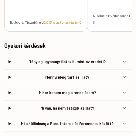
S. Nikolett, Budapest,
20
R. Judit, Tiszafüred
2013 óta törzsvásárló
III.
tö
Gyakori kérdések
Tényleg ugyanúgy illatozik, mint az eredeti?
Mennyi ideig tart az illat?
Mikor kapom meg a rendelésem?
Mi van, ha nem tetszik az illat?
Mi a különbség a Pure, Intense és Feromonos között?