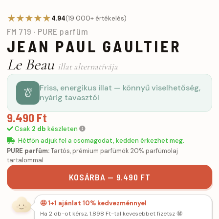
★★★★★
4.94
(19 000+ értékelés)
FM 719 · PURE parfüm
JEAN PAUL GAULTIER
Le Beau
illat alternatívája
Friss, energikus illat — könnyű viselhetőség,
nyárig tavasztól
9.490 Ft
Csak
2 db
készleten
Hétfőn adjuk fel a csomagodat, kedden érkezhet meg.
PURE parfüm:
Tartós, prémium parfümök 20% parfümolaj
tartalommal
KOSÁRBA — 9.490 FT
🤩 1+1 ajánlat 10% kedvezménnyel
Ha 2 db-ot kérsz, 1.898 Ft-tal kevesebbet fizetsz 🤩