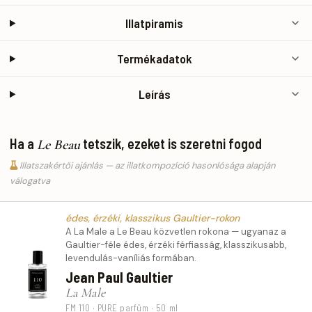
Illatpiramis
Termékadatok
Leírás
Ha a
tetszik, ezeket is szeretni fogod
Le Beau
Illatszakértői ajánlás — az illatkompozíció hasonlósága alapján
válogatva
édes, érzéki, klasszikus Gaultier-rokon
A La Male a Le Beau közvetlen rokona — ugyanaz a
Gaultier-féle édes, érzéki férfiasság, klasszikusabb,
levendulás-vaníliás formában.
Jean Paul Gaultier
La Male
FM 110 · PURE parfüm · 50 ml