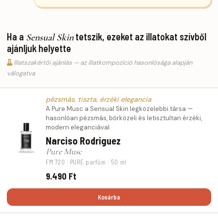
Ha a
tetszik, ezeket az illatokat szívből
Sensual Skin
ajánljuk helyette
Illatszakértői ajánlás — az illatkompozíció hasonlósága alapján
válogatva
pézsmás, tiszta, érzéki elegancia
A Pure Musc a Sensual Skin legközelebbi társa —
hasonlóan pézsmás, bőrközeli és letisztultan érzéki,
modern eleganciával.
Narciso Rodriguez
Pure Musc
FM 720 · PURE parfüm · 50 ml
9.490 Ft
Kosárba