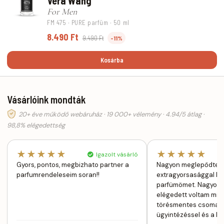
Vera Wang
For Men
FM 475 · PURE parfüm · 50 ml
8.490 Ft
9.490 Ft
-11%
Kosárba
Vásárlóink mondták
20+ éve működő webáruház · 19 000+ vélemény · 4.94/5 átlag ·
98,8% elégedettség
★★★★★
★★★★★
Igazolt vásárló
Gyors, pontos, megbizhato partner a
Nagyon meglepődtem
parfumrendeleseim soran!!
extragyorsasággal k
parfümömet. Nagyon 
elégedett voltam min
törésmentes csomagol
ügyintézéssel és a kéz