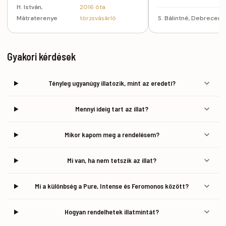
H. István,
2016 óta
Mátraterenye
törzsvásárló
S. Bálintné, Debrecen
Gyakori kérdések
Tényleg ugyanúgy illatozik, mint az eredeti?
Mennyi ideig tart az illat?
Mikor kapom meg a rendelésem?
Mi van, ha nem tetszik az illat?
Mi a különbség a Pure, Intense és Feromonos között?
Hogyan rendelhetek illatmintát?