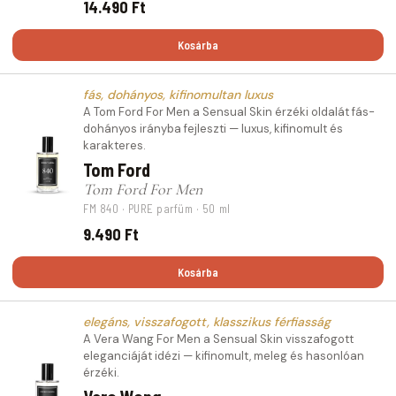
14.490 Ft
Kosárba
fás, dohányos, kifinomultan luxus
A Tom Ford For Men a Sensual Skin érzéki oldalát fás-
dohányos irányba fejleszti — luxus, kifinomult és
karakteres.
Tom Ford
Tom Ford For Men
FM 840 · PURE parfüm · 50 ml
9.490 Ft
Kosárba
elegáns, visszafogott, klasszikus férfiasság
A Vera Wang For Men a Sensual Skin visszafogott
eleganciáját idézi — kifinomult, meleg és hasonlóan
érzéki.