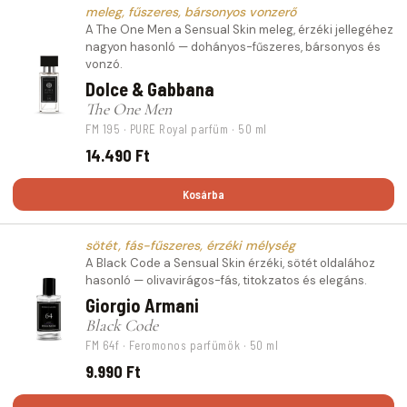
meleg, fűszeres, bársonyos vonzerő
A The One Men a Sensual Skin meleg, érzéki jellegéhez
nagyon hasonló — dohányos-fűszeres, bársonyos és
vonzó.
Dolce & Gabbana
The One Men
FM 195 · PURE Royal parfüm · 50 ml
14.490 Ft
Kosárba
sötét, fás-fűszeres, érzéki mélység
A Black Code a Sensual Skin érzéki, sötét oldalához
hasonló — olivavirágos-fás, titokzatos és elegáns.
Giorgio Armani
Black Code
FM 64f · Feromonos parfümök · 50 ml
9.990 Ft