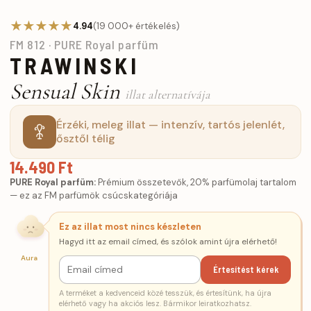
★★★★★
4.94
(19 000+ értékelés)
FM 812 · PURE Royal parfüm
TRAWINSKI
Sensual Skin
illat alternatívája
Érzéki, meleg illat — intenzív, tartós jelenlét,
ősztől télig
14.490 Ft
PURE Royal parfüm:
Prémium összetevők, 20% parfümolaj tartalom
— ez az FM parfümök csúcskategóriája
Ez az illat most nincs készleten
Hagyd itt az email címed, és szólok amint újra elérhető!
Aura
Értesítést kérek
A terméket a kedvenceid közé tesszük, és értesítünk, ha újra
elérhető vagy ha akciós lesz. Bármikor leiratkozhatsz.