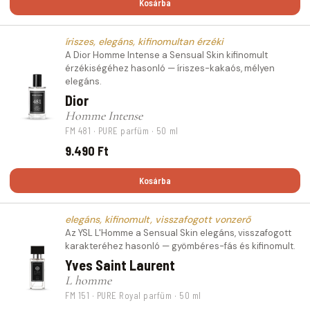
Kosárba
íriszes, elegáns, kifinomultan érzéki
A Dior Homme Intense a Sensual Skin kifinomult
érzékiségéhez hasonló — íriszes-kakaós, mélyen
elegáns.
Dior
Homme Intense
FM 481 · PURE parfüm · 50 ml
9.490 Ft
Kosárba
elegáns, kifinomult, visszafogott vonzerő
Az YSL L'Homme a Sensual Skin elegáns, visszafogott
karakteréhez hasonló — gyömbéres-fás és kifinomult.
Yves Saint Laurent
L homme
FM 151 · PURE Royal parfüm · 50 ml