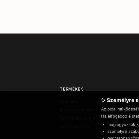
TERMÉKEK
✨ Személyre s
Parfümök
Az oldal működésé
Intense parfümök
Ha elfogadod a stat
Feromonos parfümök
megjegyezzük ke
Golyós dezodor
személyre szabo
gyorsabban tölt