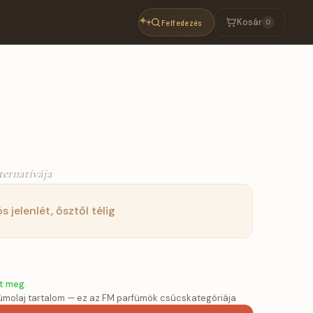
Kosár
Felfedezés
0
lternatívája
ós jelenlét, ősztől télig
t meg.
molaj tartalom — ez az FM parfümök csúcskategóriája