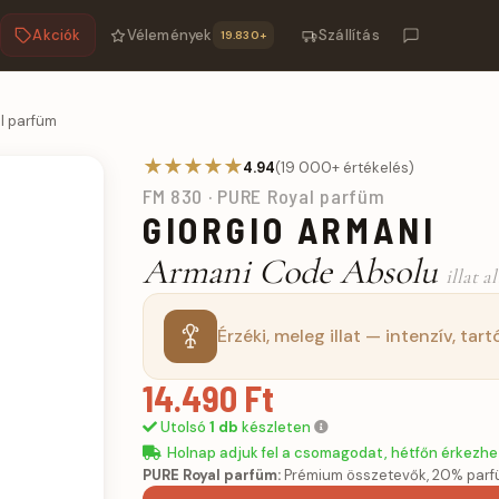
Akciók
Vélemények
Szállítás
19.830+
al parfüm
★★★★★
4.94
(19 000+ értékelés)
FM 830 · PURE Royal parfüm
GIORGIO ARMANI
Armani Code Absolu
illat a
Érzéki, meleg illat — intenzív, tart
14.490 Ft
Utolsó
1 db
készleten
Holnap adjuk fel a csomagodat, hétfőn érkezhe
PURE Royal parfüm:
Prémium összetevők, 20% parfü