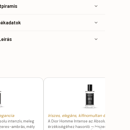
atpiramis
mékadatok
Leírás
legancia
íriszes, elegáns, kifinomultan érzéki
olu intenzív, meleg
A Dior Homme Intense az Absolu kifinomult
szeres-ambrás, mély
érzékiségéhez hasonló — íriszes-kakaós és