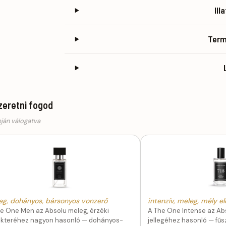
Ill
Ter
szeretni fogod
pján válogatva
eg, dohányos, bársonyos vonzerő
intenzív, meleg, mély e
e One Men az Absolu meleg, érzéki
A The One Intense az Abs
akteréhez nagyon hasonló — dohányos-
jellegéhez hasonló — fű