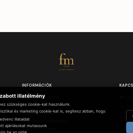
fm
PARFÜMÖK
INFORMÁCIÓK
KAPC
zabott illatélmény
Vásárlói vélemények
Üze
hez szükséges cookie-kat használunk.
Szállítási díjak
NET INN
isztikai és marketing cookie-kat is, segítesz abban, hogy:
3535 Mi
Vásárlási feltételek
Adószá
dvenc illataidat
Adatvédelmi nyilatkozat
tt ajánlásokat mutassunk
Cookie beállítások
sön be az oldal