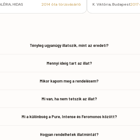
ALÉRIA, HIDAS
2014 óta törzsvásárló
K. Viktória, Budapest
2017 
Tényleg ugyanúgy illatozik, mint az eredeti?
Mennyi ideig tart az illat?
Mikor kapom meg a rendelésem?
Mi van, ha nem tetszik az illat?
Mi a különbség a Pure, Intense és Feromonos között?
Hogyan rendelhetek illatmintát?