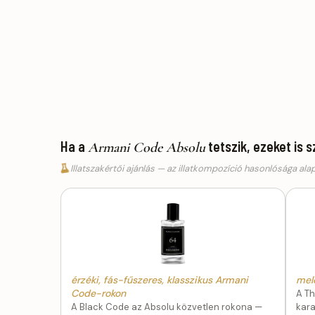
Ha a
tetszik, ezeket is 
Armani Code Absolu
Illatszakértői ajánlás — az illatkompozíció hasonlósága ala
érzéki, fás-fűszeres, klasszikus Armani
mel
Code-rokon
A Th
A Black Code az Absolu közvetlen rokona —
kar