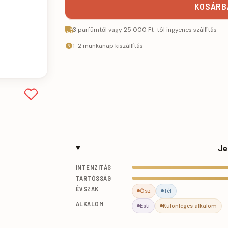
KOSÁRBA
3 parfümtől vagy 25 000 Ft-tól ingyenes szállítás
1-2 munkanap kiszállítás
Je
INTENZITÁS
TARTÓSSÁG
ÉVSZAK
Ősz
Tél
ALKALOM
Esti
Különleges alkalom