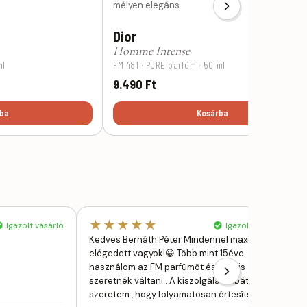
mélyen elegáns.
Dior
Homme Intense
ml
FM 481 · PURE parfüm · 50 ml
9.490 Ft
ba
Kosárba
★★★★★
Igazolt vásárló
Igazolt vásárló
Kedves Bernáth Péter Mindennel maximálisan
elégedett vagyok!😀 Több mint 15éve
használom az FM parfümöt és nem is
szeretnék váltani . A kiszolgálás hibátlan ,
szeretem , hogy folyamatosan értesítse va…