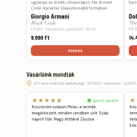
ugyanaz az érzéki, olivavirágos-fás Armani
fűsz
Code-karakter, klasszikusabb formában.
Giorgio Armani
Do
Black Code
The
FM 64f · Feromonos parfümök · 50 ml
FM 1
9.990 Ft
14.
Kosárba
Vásárlóink mondták
20+ éve működő webáruház · 19 000+ vélemény · 4.94/5 á
★★★★★
★
Igazolt vásárló
Köszönöm szépen Péter, a termék
Kös
megérkezett, minden rendben volt. Szép
ter
napot! Üdv. Nagy Attiláné Zsuzsa
tet
kös