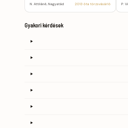
N. Attiláné, Nagyatád
2013 óta törzsvásárló
P. V
Gyakori kérdések