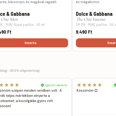
eres, bársonyos és magával ragadó.
és magabiztos.
lce & Gabbana
Dolce & Gabbana
 One Men
The One Intense
95 · PURE Royal parfüm · 50 ml
FM 718 · PURE parfüm · 50 
490 Ft
9.490 Ft
Kosárba
Kosár
tlag · 98,8% elégedettség
★★★★
★★★★★
Igazolt vásárló
zönöm szépen minden rendben volt . A
Köszönöm 😊
mék teljes mértékben elnyerte a
szésemet, a kiszolgálás gyors volt .
zönöm!