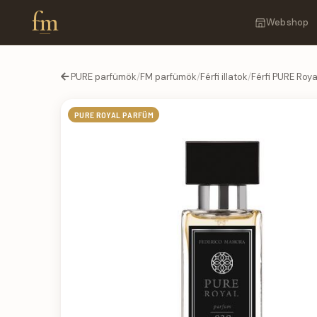
fm
Webshop
PURE parfümök
/
FM parfümök
/
Férfi illatok
/
Férfi PURE Roy
PURE ROYAL PARFÜM