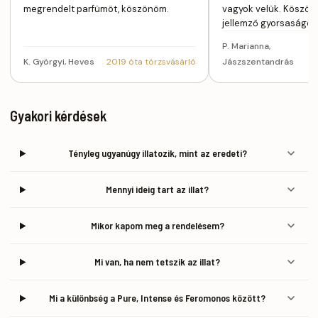
megrendelt parfümöt, köszönöm.
vagyok velük. Köszön
jellemző gyorsaságot
P. Marianna,
K. Györgyi, Heves
2019 óta törzsvásárló
Jászszentandrás
Gyakori kérdések
Tényleg ugyanúgy illatozik, mint az eredeti?
Mennyi ideig tart az illat?
Mikor kapom meg a rendelésem?
Mi van, ha nem tetszik az illat?
Mi a különbség a Pure, Intense és Feromonos között?