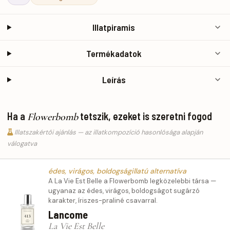
Illatpiramis
Termékadatok
Leírás
Ha a
tetszik, ezeket is szeretni fogod
Flowerbomb
Illatszakértői ajánlás — az illatkompozíció hasonlósága alapján
válogatva
édes, virágos, boldogságillatú alternatíva
A La Vie Est Belle a Flowerbomb legközelebbi társa —
ugyanaz az édes, virágos, boldogságot sugárzó
karakter, íriszes-praliné csavarral.
Lancome
La Vie Est Belle