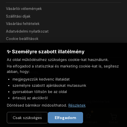
Vásárlói vélemények
Szállítási díjak
Vásárlási feltételek
Adatvédelmi nyilatkozat
Cookie beállítások
✨ Személyre szabott illatélmény
KAPCSOLAT
Az oldal működéséhez szükséges cookie-kat használunk.
Üzenet küldése
Ha elfogadod a statisztikai és marketing cookie-kat is, segítesz
abban, hogy:
NET INNOVATION Kft.
3535 Miskolc, Csendes u. 44.
megjegyezzük kedvenc illataidat
Adószám: 23999743-2-05
személyre szabott ajánlásokat mutassunk
gyorsabban töltsön be az oldal
értesülj az akciókról
© 2005–2026 FM-Parfümök.hu — Minden jog fenntartva
Döntésed bármikor módosíthatod.
Részletek
Csak szükséges
Elfogadom
Főoldal
Shop
Felfedezés
Vélemények
Kosár