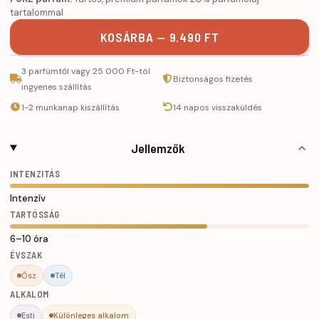
tartalommal
KOSÁRBA — 9.490 FT
3 parfümtől vagy 25 000 Ft-tól
Biztonságos fizetés
ingyenes szállítás
1-2 munkanap kiszállítás
14 napos visszaküldés
Jellemzők
INTENZITÁS
Intenzív
TARTÓSSÁG
6–10 óra
ÉVSZAK
Ősz
Tél
ALKALOM
Esti
Különleges alkalom