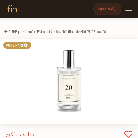
fm
Akciók
PURE parfümök
/
FM parfümök
/
Női illatok
/
Női PURE parfüm
PURE PARFÜM
756
kedvelés