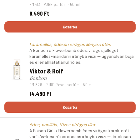
FM 413 · PURE parfüm · 50 ml
9.490 Ft
Kosárba
karamelles, édesen virágos kényeztetés
A Bonbon a Flowerbomb édes, virágos jellegét
karamelles-mandarin irányba viszi — ugyanolyan buja
és ellenállhatatlanul nőies.
Viktor & Rolf
Bonbon
FM 829 · PURE Royal parfüm · 50 ml
14.490 Ft
Kosárba
édes, vaníliás, tüzes virágos illat
A Poison Girl a Flowerbomb édes virágos karakterét
vaníliás-keserű narancsos irányba viszi — fiatalosan