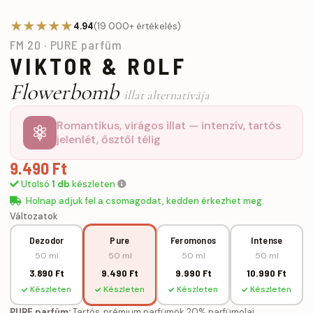
★★★★★
4.94
(19 000+ értékelés)
FM 20 · PURE parfüm
VIKTOR & ROLF
Flowerbomb
illat alternatívája
Romantikus, virágos illat — intenzív, tartós
jelenlét, ősztől télig
9.490 Ft
Utolsó
1 db
készleten
Holnap adjuk fel a csomagodat, kedden érkezhet meg.
Változatok
Dezodor
Pure
Feromonos
Intense
50 ml
50 ml
50 ml
50 ml
3.890 Ft
9.490 Ft
9.990 Ft
10.990 Ft
Készleten
Készleten
Készleten
Készleten
PURE parfüm:
Tartós, prémium parfümök 20% parfümolaj