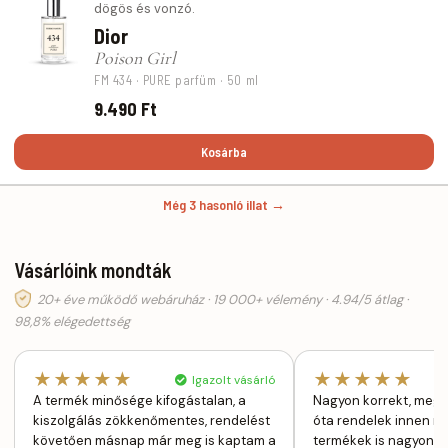
dögös és vonzó.
Dior
Poison Girl
FM 434 · PURE parfüm · 50 ml
9.490 Ft
Kosárba
Még 3 hasonló illat →
Vásárlóink mondták
20+ éve működő webáruház · 19 000+ vélemény · 4.94/5 átlag ·
98,8% elégedettség
★★★★★
★★★★★
Igazolt vásárló
A termék minősége kifogástalan, a
Nagyon korrekt, megb
kiszolgálás zökkenőmentes, rendelést
óta rendelek innen r
követően másnap már meg is kaptam a
termékek is nagyon jó