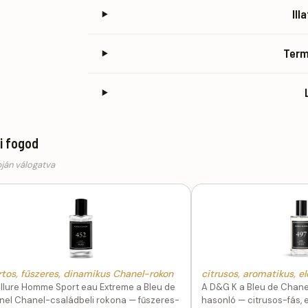
Ill
Ter
ni fogod
pján válogatva
rtos, fűszeres, dinamikus Chanel-rokon
citrusos, aromatikus, e
llure Homme Sport eau Extreme a Bleu de
A D&G K a Bleu de Chan
el Chanel-családbeli rokona — fűszeres-
hasonló — citrusos-fás, 