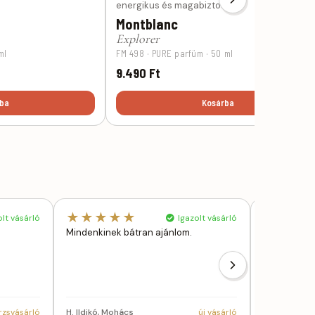
energikus és magabiztos.
Montblanc
Explorer
ml
FM 498 · PURE parfüm · 50 ml
9.490 Ft
ba
Kosárba
★★★★★
★★★
lt vásárló
Igazolt vásárló
Mindenkinek bátran ajánlom.
Nagyon meg
kapom amit 
kapom meg.A
megbizható
H. Krisztina,
rzsvásárló
H. Ildikó, Mohács
új vásárló
7751)