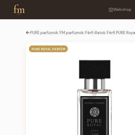
fm
Webshop
PURE parfümök
/
FM parfümök
/
Férfi illatok
/
Férfi PURE Roy
PURE ROYAL PARFÜM