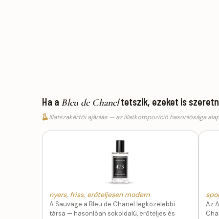
Ha a
tetszik, ezeket is szeret
Bleu de Chanel
Illatszakértői ajánlás — az illatkompozíció hasonlósága ala
nyers, friss, erőteljesen modern
spo
A Sauvage a Bleu de Chanel legközelebbi
Az A
társa — hasonlóan sokoldalú, erőteljes és
Chan