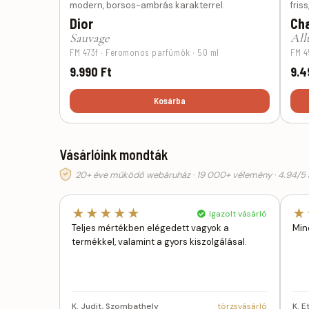
modern, borsos-ambrás karakterrel.
fris
Dior
Ch
Sauvage
All
FM 473f · Feromonos parfümök · 50 ml
FM 4
9.990 Ft
9.4
Kosárba
Vásárlóink mondták
20+ éve működő webáruház · 19 000+ vélemény · 4.94/5 á
★★★★★
★
Igazolt vásárló
Teljes mértékben elégedett vagyok a
Min
termékkel, valamint a gyors kiszolgálásal.
K. Judit, Szombathely
törzsvásárló
K. 