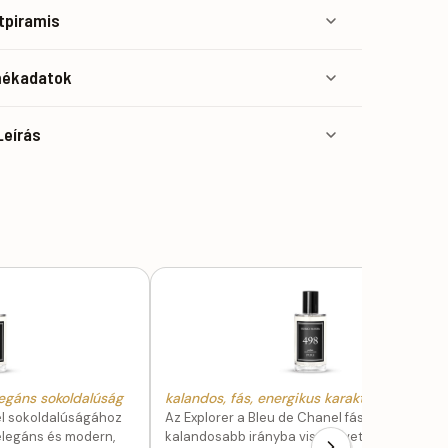
atpiramis
mékadatok
Leírás
legáns sokoldalúság
kalandos, fás, energikus karakter
el sokoldalúságához
Az Explorer a Bleu de Chanel fás oldalát
elegáns és modern,
kalandosabb irányba viszi — vetiver-fás,