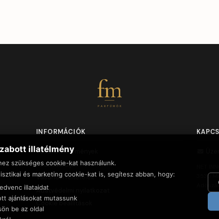
fm
PARFÜMÖK
INFORMÁCIÓK
KAPC
zabott illatélmény
Vásárlói vélemények
Üze
hez szükséges cookie-kat használunk.
Szállítási díjak
NET INN
isztikai és marketing cookie-kat is, segítesz abban, hogy:
3535 Mi
Vásárlási feltételek
Adószá
dvenc illataidat
Adatvédelmi nyilatkozat
tt ajánlásokat mutassunk
Cookie beállítások
sön be az oldal