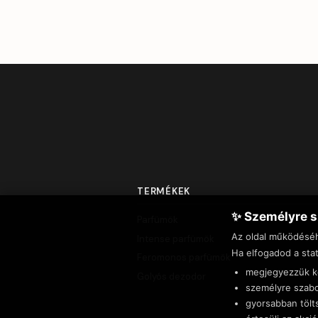
TERMÉKEK
✨ Személyre s
Parfümök
Az oldal működésé
Intense parfümök
Ha elfogadod a stat
Feromonos parfümök
megjegyezzük ke
Golyós dezodor
személyre szabo
gyorsabban tölt