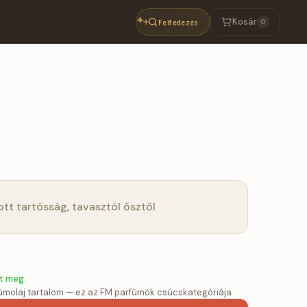
Kosár
Felfedezés
0
ott tartósság, tavasztól ősztől
t meg.
molaj tartalom — ez az FM parfümök csúcskategóriája