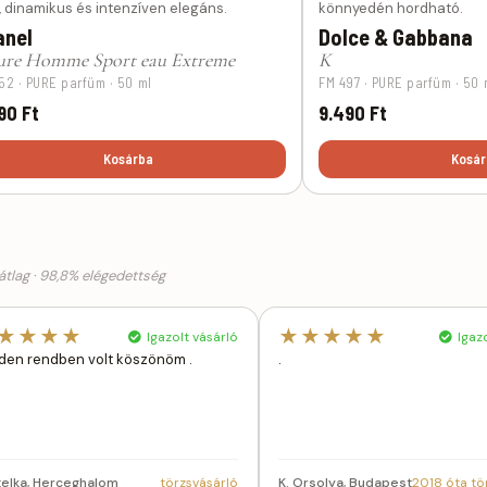
s, dinamikus és intenzíven elegáns.
könnyedén hordható.
anel
Dolce & Gabbana
ure Homme Sport eau Extreme
K
52 · PURE parfüm · 50 ml
FM 497 · PURE parfüm · 50 
90 Ft
9.490 Ft
Kosárba
Kosár
tlag · 98,8% elégedettség
★★★★
★★★★★
Igazolt vásárló
Igazo
den rendben volt köszönöm .
.
Etelka, Herceghalom
törzsvásárló
K. Orsolya, Budapest
2018 óta tö