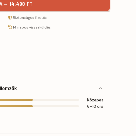
 — 14.490 FT
Biztonságos fizetés
14 napos visszaküldés
llemzők
Közepes
6–10 óra