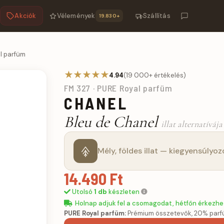
Akciók
Vélemények
Szállítás
19.830+
al parfüm
★★★★★
4.94
(19 000+ értékelés)
FM 327 · PURE Royal parfüm
CHANEL
Bleu de Chanel
illat alternatívája
Mély, földes illat — kiegyensúlyoz
14.490 Ft
Utolsó
1 db
készleten
Holnap adjuk fel a csomagodat, hétfőn érkezhe
PURE Royal parfüm:
Prémium összetevők, 20% parfü