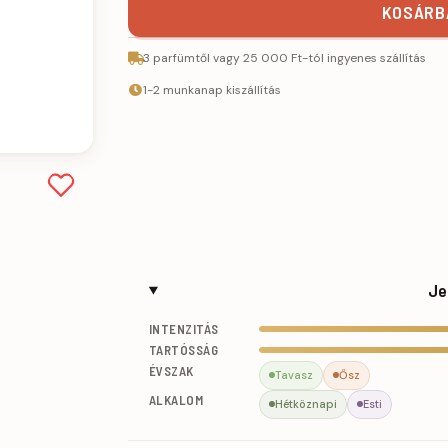
KOSÁRBA
3 parfümtől vagy 25 000 Ft-tól ingyenes szállítás
1-2 munkanap kiszállítás
Je
INTENZITÁS
TARTÓSSÁG
ÉVSZAK
Tavasz
Ősz
ALKALOM
Hétköznapi
Esti