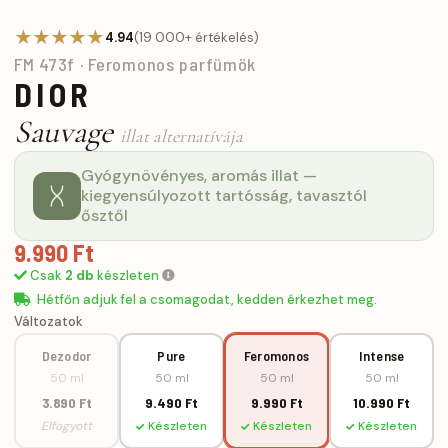
★★★★★
4.94
(19 000+ értékelés)
FM 473f · Feromonos parfümök
DIOR
Sauvage
illat alternatívája
Gyógynövényes, aromás illat —
kiegyensúlyozott tartósság, tavasztól
ősztől
9.990 Ft
Csak
2 db
készleten
Hétfőn adjuk fel a csomagodat, kedden érkezhet meg.
Változatok
Dezodor
Pure
Feromonos
Intense
50 ml
50 ml
50 ml
50 ml
3.890 Ft
9.490 Ft
9.990 Ft
10.990 Ft
Elfogyott
Készleten
Készleten
Készleten