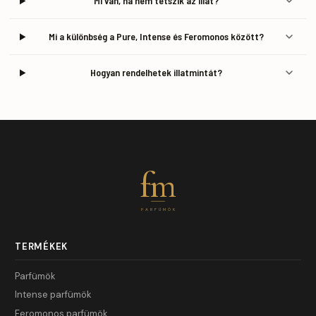
Mi van, ha nem tetszik az illat?
Mi a különbség a Pure, Intense és Feromonos között?
Hogyan rendelhetek illatmintát?
fm
PARFÜMÖK
TERMÉKEK
Parfümök
Intense parfümök
Feromonos parfümök