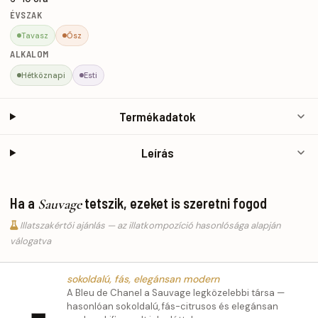
ÉVSZAK
Tavasz
Ősz
ALKALOM
Hétköznapi
Esti
Termékadatok
Leírás
Ha a
tetszik, ezeket is szeretni fogod
Sauvage
Illatszakértői ajánlás — az illatkompozíció hasonlósága alapján
válogatva
sokoldalú, fás, elegánsan modern
A Bleu de Chanel a Sauvage legközelebbi társa —
hasonlóan sokoldalú, fás-citrusos és elegánsan