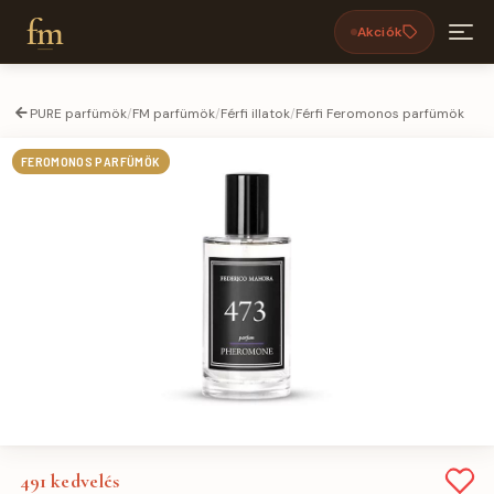
fm
Akciók
PURE parfümök
/
FM parfümök
/
Férfi illatok
/
Férfi Feromonos parfümök
FEROMONOS PARFÜMÖK
491
kedvelés