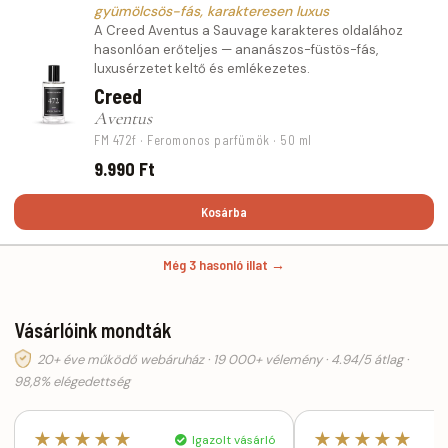
gyümölcsös-fás, karakteresen luxus
A Creed Aventus a Sauvage karakteres oldalához
hasonlóan erőteljes — ananászos-füstös-fás,
luxusérzetet keltő és emlékezetes.
Creed
Aventus
FM 472f · Feromonos parfümök · 50 ml
9.990 Ft
Kosárba
Még 3 hasonló illat →
Vásárlóink mondták
20+ éve működő webáruház · 19 000+ vélemény · 4.94/5 átlag ·
98,8% elégedettség
★★★★★
★★★★★
Igazolt vásárló