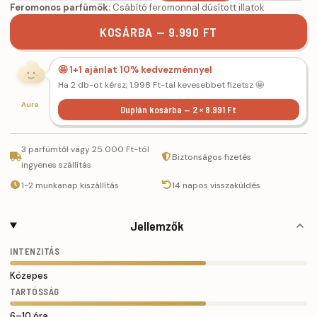
Feromonos parfümök:
Csábító feromonnal dúsított illatok
KOSÁRBA — 9.990 FT
🤩 1+1 ajánlat 10% kedvezménnyel
Ha 2 db-ot kérsz, 1.998 Ft-tal kevesebbet fizetsz 🤩
Aura
Duplán kosárba — 2 × 8.991 Ft
3 parfümtől vagy 25 000 Ft-tól
Biztonságos fizetés
ingyenes szállítás
1-2 munkanap kiszállítás
14 napos visszaküldés
Jellemzők
INTENZITÁS
Közepes
TARTÓSSÁG
6–10 óra