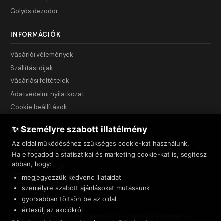
Golyós dezodor
INFORMÁCIÓK
Vásárlói vélemények
Szállítási díjak
Vásárlási feltételek
Adatvédelmi nyilatkozat
Cookie beállítások
✨ Személyre szabott illatélmény
KAPCSOLAT
Az oldal működéséhez szükséges cookie-kat használunk.
Üzenet küldése
Ha elfogadod a statisztikai és marketing cookie-kat is, segítesz
abban, hogy:
NET INNOVATION Kft.
3535 Miskolc, Csendes u. 44.
megjegyezzük kedvenc illataidat
Adószám: 23999743-2-05
személyre szabott ajánlásokat mutassunk
gyorsabban töltsön be az oldal
értesülj az akciókról
© 2005–2026 FM-Parfümök.hu — Minden jog fenntartva