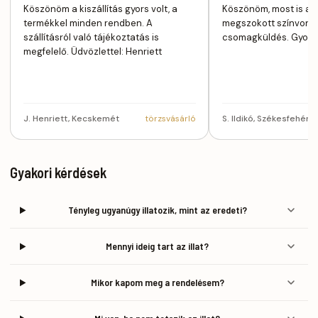
Köszönöm a kiszállítás gyors volt, a
Köszönöm, most is az
termékkel minden rendben. A
megszokott színvonal
szállításról való tájékoztatás is
csomagküldés. Gyors, 
megfelelő. Üdvözlettel: Henriett
J. Henriett, Kecskemét
törzsvásárló
S. Ildikó, Székesfehérvá
Gyakori kérdések
Tényleg ugyanúgy illatozik, mint az eredeti?
Mennyi ideig tart az illat?
Mikor kapom meg a rendelésem?