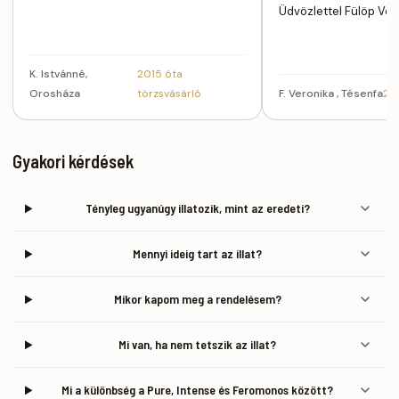
Üdvözlettel Fülöp Ver
K. Istvánné,
2015 óta
Orosháza
törzsvásárló
F. Veronika , Tésenfa
201
Gyakori kérdések
Tényleg ugyanúgy illatozik, mint az eredeti?
Mennyi ideig tart az illat?
Mikor kapom meg a rendelésem?
Mi van, ha nem tetszik az illat?
Mi a különbség a Pure, Intense és Feromonos között?