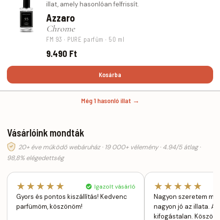
illat, amely hasonlóan felfrissít.
Azzaro
Chrome
FM 93 · PURE parfüm · 50 ml
9.490 Ft
Kosárba
Még 1 hasonló illat →
Vásárlóink mondták
20+ éve működő webáruház · 19 000+ vélemény · 4.94/5 átlag ·
98,8% elégedettség
★★★★★
★★★★★
Igazolt vásárló
Gyors és pontos kiszállítás! Kedvenc
Nagyon szeretem mert
parfümöm, köszönöm!
nagyon jó az illata. A 
kifogástalan. Köszö