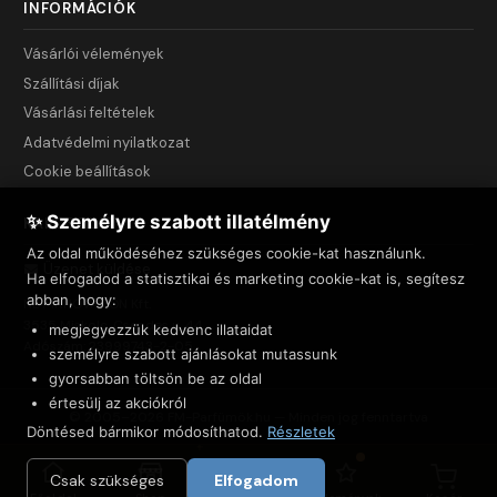
INFORMÁCIÓK
Vásárlói vélemények
Szállítási díjak
Vásárlási feltételek
Adatvédelmi nyilatkozat
Cookie beállítások
✨ Személyre szabott illatélmény
KAPCSOLAT
Az oldal működéséhez szükséges cookie-kat használunk.
Üzenet küldése
Ha elfogadod a statisztikai és marketing cookie-kat is, segítesz
abban, hogy:
NET INNOVATION Kft.
3535 Miskolc, Csendes u. 44.
megjegyezzük kedvenc illataidat
Adószám: 23999743-2-05
személyre szabott ajánlásokat mutassunk
gyorsabban töltsön be az oldal
értesülj az akciókról
© 2005–2026 FM-Parfümök.hu — Minden jog fenntartva
Döntésed bármikor módosíthatod.
Részletek
Csak szükséges
Elfogadom