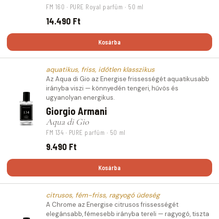
FM 160 · PURE Royal parfüm · 50 ml
14.490 Ft
Kosárba
aquatikus, friss, időtlen klasszikus
Az Aqua di Gio az Energise frissességét aquatikusabb
irányba viszi — könnyedén tengeri, hűvös és
ugyanolyan energikus.
Giorgio Armani
Aqua di Gio
FM 134 · PURE parfüm · 50 ml
9.490 Ft
Kosárba
citrusos, fém-friss, ragyogó üdeség
A Chrome az Energise citrusos frissességét
elegánsabb, fémesebb irányba tereli — ragyogó, tiszta