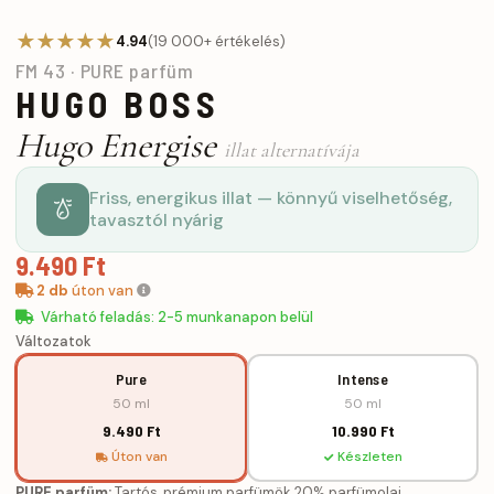
★★★★★
4.94
(19 000+ értékelés)
FM 43 · PURE parfüm
HUGO BOSS
Hugo Energise
illat alternatívája
Friss, energikus illat — könnyű viselhetőség,
tavasztól nyárig
9.490 Ft
2 db
úton van
Várható feladás: 2-5 munkanapon belül
Változatok
Pure
Intense
50 ml
50 ml
9.490 Ft
10.990 Ft
Úton van
Készleten
PURE parfüm:
Tartós, prémium parfümök 20% parfümolaj