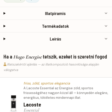
Illatpiramis
Termékadatok
Leírás
Ha a
tetszik, ezeket is szeretni fogod
Hugo Energise
Illatszakértői ajánlás — az illatkompozíció hasonlósága alapján
válogatva
friss, zöld, sportos elegancia
A Lacoste Essential az Energise zöld, sportos
frissességéhez nagyon közel áll — könnyedén elegáns,
energikus, tökéletes mindennapi illat.
Lacoste
Essential