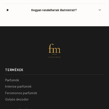
Hogyan rendelhetek illatmintát?
fm
PARFÜMÖK
TERMÉKEK
Parfümök
Intense parfümök
Feromonos parfümök
Golyós dezodor