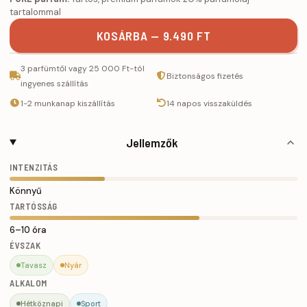
tartalommal
KOSÁRBA — 9.490 FT
3 parfümtől vagy 25 000 Ft-tól
Biztonságos fizetés
ingyenes szállítás
1-2 munkanap kiszállítás
14 napos visszaküldés
Jellemzők
INTENZITÁS
Könnyű
TARTÓSSÁG
6–10 óra
ÉVSZAK
Tavasz
Nyár
ALKALOM
Hétköznapi
Sport