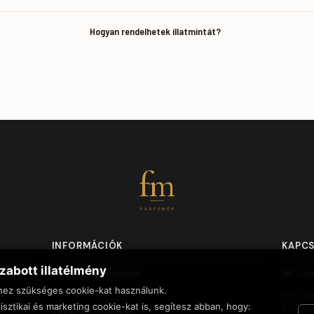
Hogyan rendelhetek illatmintát?
fm
PARFÜMÖK
INFORMÁCIÓK
KAPC
zabott illatélmény
Vásárlói vélemények
Üze
hez szükséges cookie-kat használunk.
Szállítási díjak
NET INN
isztikai és marketing cookie-kat is, segítesz abban, hogy:
3535 Mi
Vásárlási feltételek