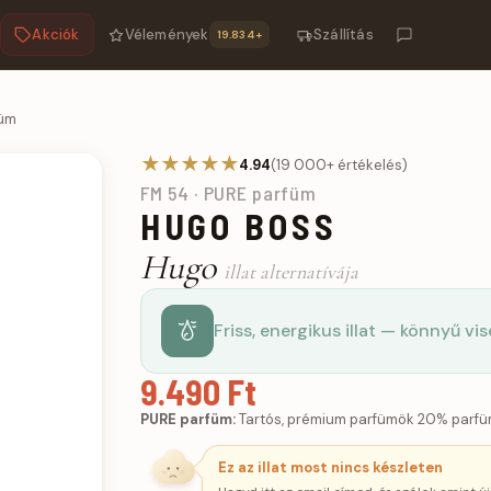
Akciók
Vélemények
Szállítás
19.834+
füm
★★★★★
4.94
(19 000+ értékelés)
FM 54 · PURE parfüm
HUGO BOSS
Hugo
illat alternatívája
Friss, energikus illat — könnyű vi
9.490 Ft
PURE parfüm:
Tartós, prémium parfümök 20% parfü
Ez az illat most nincs készleten