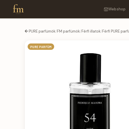
fm
Webshop
PURE parfümök
/
FM parfümök
/
Férfi illatok
/
Férfi PURE par
PURE PARFÜM