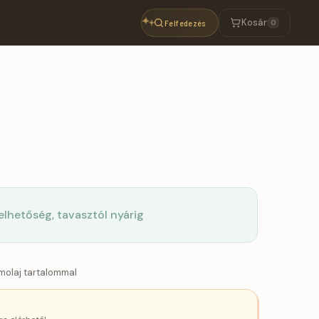
Kosár
Felfedezés
0
selhetőség, tavasztól nyárig
molaj tartalommal