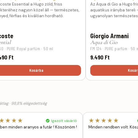
coste Essential a Hugo zöld, friss
Az Aqua di Gio a Hugo fr
kteréhez nagyon közel áll — természetes,
aquatikus irányba tereli
yed, férfias és kiválóan hordható.
ugyanolyan természetes é
coste
Giorgio Armani
ential
Aqua di Gio
60 · PURE Royal parfüm · 50 ml
FM 134 · PURE parfüm · 50 
490 Ft
9.490 Ft
Kosárba
Kosár
tlag · 98,8% elégedettség
★★★★
★★★★★
Igazolt vásárló
ben minden aranyos a futár ! Köszönöm !
Minden rendben volt. Kö