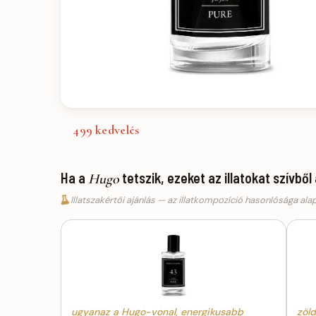
499
kedvelés
Ha a
tetszik, ezeket az illatokat szívből
Hugo
Illatszakértői ajánlás — az illatkompozíció hasonlósága ala
ugyanaz a Hugo-vonal, energikusabb
zöld