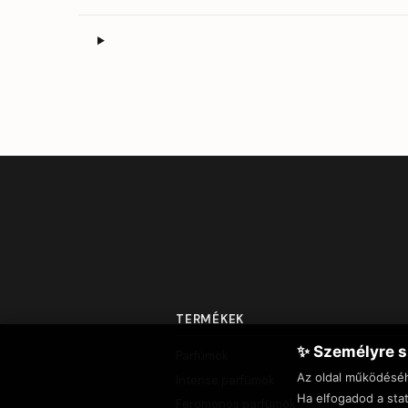
TERMÉKEK
✨ Személyre s
Parfümök
Az oldal működésé
Intense parfümök
Ha elfogadod a stat
Feromonos parfümök