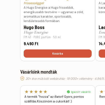
frissességgel
A La
A Hugo Energise a Hugo frissebbik,
kara
energikusabb testvére — ugyanaz a zöld,
könn
aromatikus karakter, sportosabb,
lendületesebb formában.
Hugo Boss
La
Hugo Energise
Ess
FM 43 · PURE parfüm · 50 ml
FM 1
9.490 Ft
14.
Kosárba
Vásárlóink mondták
20+ éve működő webáruház · 19 000+ vélemény · 4.94/5 á
★★★★★
★
Igazolt vásárló
A termék "hozza" az illatot! Gyors, pontos
Ren
szállítás.Köszönöm a cukorkát! :)