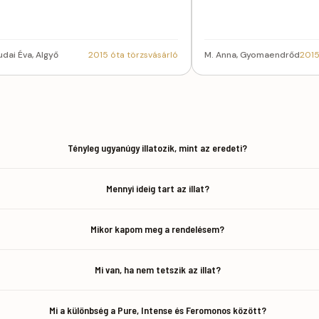
udai Éva, Algyő
2015 óta törzsvásárló
M. Anna, Gyomaendrőd
2015
Tényleg ugyanúgy illatozik, mint az eredeti?
Mennyi ideig tart az illat?
Mikor kapom meg a rendelésem?
Mi van, ha nem tetszik az illat?
Mi a különbség a Pure, Intense és Feromonos között?