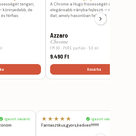
issességét tengeri,
A Chrome a Hugo frissességét citrusosabb,
 — könnyedebb, de
elegánsabb irányba fejleszti — ragyogó, tiszta
s férfias.
illat, amely hasonlóan felfrissít.
Azzaro
Chrome
ml
FM 93 · PURE parfüm · 50 ml
9.490 Ft
ba
Kosárba
★★★★★
★
Igazolt vásárló
Igazolt vásárló
szönöm
Fantasztikus,gyors,kedves!!!!!!!!!
Tisz
kisz