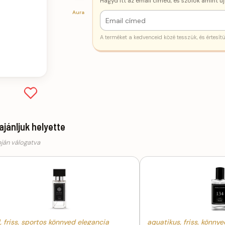
Hagyd itt az email címed, és szólok amint új
Aura
A terméket a kedvenceid közé tesszük, és értesít
 ajánljuk helyette
pján válogatva
, friss, sportos könnyed elegancia
aquatikus, friss, könny