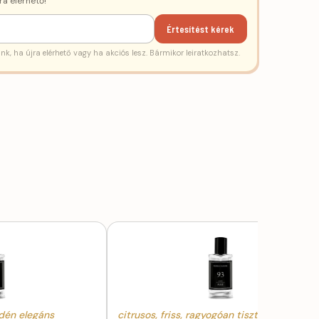
ra elérhető!
Értesítést kérek
ünk, ha újra elérhető vagy ha akciós lesz. Bármikor leiratkozhatsz.
edén elegáns
citrusos, friss, ragyogóan tiszta