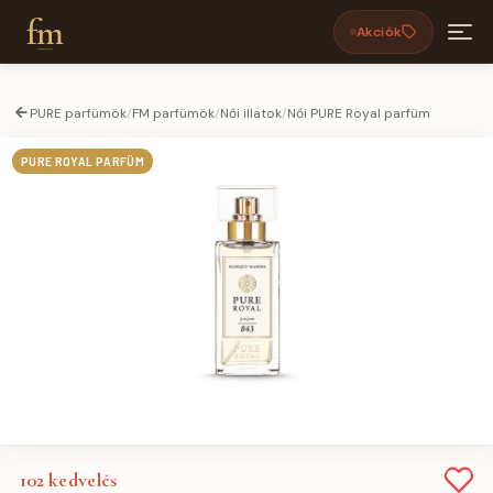
fm
Akciók
PURE parfümök
/
FM parfümök
/
Női illatok
/
Női PURE Royal parfüm
PURE ROYAL PARFÜM
102
kedvelés