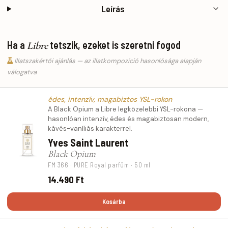
Leírás
Ha a
tetszik, ezeket is szeretni fogod
Libre
Illatszakértői ajánlás — az illatkompozíció hasonlósága alapján
válogatva
édes, intenzív, magabiztos YSL-rokon
A Black Opium a Libre legközelebbi YSL-rokona —
hasonlóan intenzív, édes és magabiztosan modern,
kávés-vaníliás karakterrel.
Yves Saint Laurent
Black Opium
FM 366 · PURE Royal parfüm · 50 ml
14.490 Ft
Kosárba