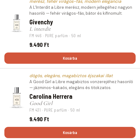
merész, fehér virágos-fás, modern elegancia
A L'Interdit a Libre merész, modern jellegéhez nagyon
hasonló — fehér virágos-fás, bátor és kifinomult.
Givenchy
L interdit
FM 446 · PURE parfüm · 50 ml
9.490 Ft
Kosárba
dögös, elegáns, magabiztos éjszakai illat
A Good Girl a Libre magabiztos vonzerejéhez hasonló
— jázminos-kakaós, elegáns és titokzatos.
Carolina Herrera
Good Girl
FM 431 · PURE parfüm · 50 ml
9.490 Ft
Kosárba