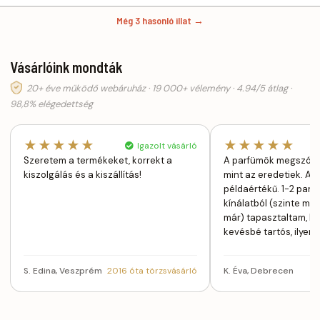
Még 3 hasonló illat →
Vásárlóink mondták
20+ éve működő webáruház · 19 000+ vélemény · 4.94/5 átlag ·
98,8% elégedettség
★★★★★
★★★★★
Igazolt vásárló
Szeretem a termékeket, korrekt a
A parfümök megszólal
kiszolgálás és a kiszállítás!
mint az eredetiek. Az
példaértékű. 1-2 parfü
kínálatból (szinte mi
már) tapasztaltam, h
kevésbé tartós, ilyen
S. Edina, Veszprém
2016 óta törzsvásárló
K. Éva, Debrecen