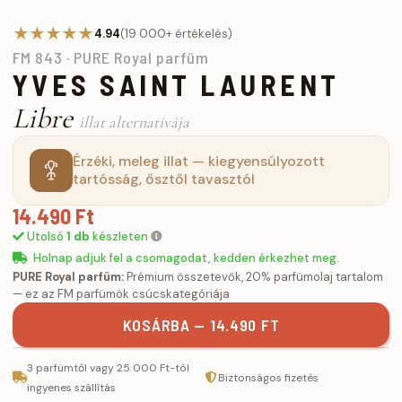
★★★★★
4.94
(19 000+ értékelés)
FM 843 · PURE Royal parfüm
YVES SAINT LAURENT
Libre
illat alternatívája
Érzéki, meleg illat — kiegyensúlyozott
tartósság, ősztől tavasztól
14.490 Ft
Utolsó
1 db
készleten
Holnap adjuk fel a csomagodat, kedden érkezhet meg.
PURE Royal parfüm:
Prémium összetevők, 20% parfümolaj tartalom
— ez az FM parfümök csúcskategóriája
KOSÁRBA — 14.490 FT
3 parfümtől vagy 25 000 Ft-tól
Biztonságos fizetés
ingyenes szállítás