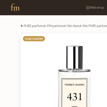
fm
Webshop
PURE parfümök
/
FM parfümök
/
Női illatok
/
Női PURE parfü
PURE PARFÜM