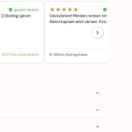
★★★★★
Igazolt vásárló
Igazolt vásárl
🙂 Boldog újévet
Üdvözletem! Minden renben történt,azt az
illatot kaptam amit vártam. Köszönöm: Éva
2017 óta törzsvásárló
B. Miklós, Nyíregyháza
törzsvásárl