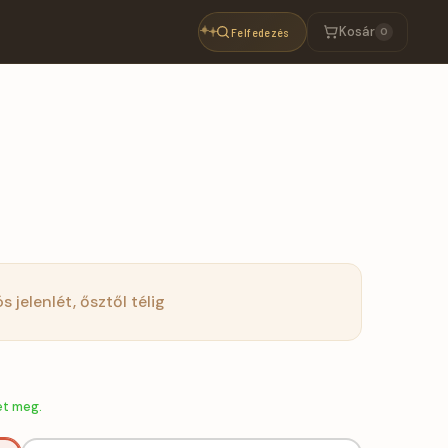
Kosár
Felfedezés
0
A
ós jelenlét, ősztől télig
et meg.