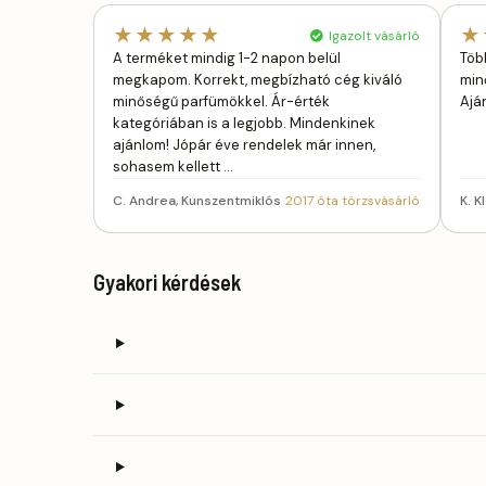
★★★★★
★
Igazolt vásárló
A terméket mindig 1-2 napon belül
Töb
megkapom. Korrekt, megbízható cég kiváló
min
minőségű parfümökkel. Ár-érték
Ajá
kategóriában is a legjobb. Mindenkinek
ajánlom! Jópár éve rendelek már innen,
sohasem kellett …
C. Andrea, Kunszentmiklós
2017 óta törzsvásárló
K. K
Gyakori kérdések