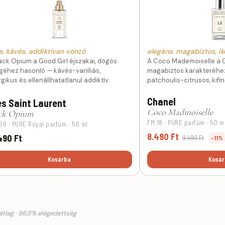
s, kávés, addiktívan vonzó
elegáns, magabiztos, ik
ack Opium a Good Girl éjszakai, dögös
A Coco Mademoiselle a G
egéhez hasonló — kávés-vaníliás,
magabiztos karakteréhe
gikus és ellenállhatatlanul addiktív.
patchoulis-citrusos, kifi
Chanel
s Saint Laurent
Coco Madmoiselle
ck Opium
FM 18 · PURE parfüm · 50 m
66 · PURE Royal parfüm · 50 ml
8.490 Ft
490 Ft
9.490 Ft
-11%
Kosárba
Kosár
tlag · 98,8% elégedettség