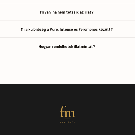
Mi van, ha nem tetszik az illat?
Mi a különbség a Pure, Intense és Feromonos között?
Hogyan rendelhetek illatmintát?
fm
PARFÜMÖK