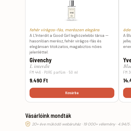
fehér virágos-fás, merészen elegáns
éde
A L'Interdit a Good Girl legközelebbi társa —
A Bl
hasonlóan merész, fehér virágos-fás és
jell
elegánsan titokzatos, magabiztos nőies
ener
jelenléttel.
Givenchy
Yve
L interdit
Bla
FM 446 · PURE parfüm · 50 ml
FM 3
9.490 Ft
14.
Kosárba
Vásárlóink mondták
20+ éve működő webáruház · 19 000+ vélemény · 4.94/5 á