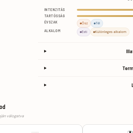
INTENZITÁS
TARTÓSSÁG
ÉVSZAK
Ősz
Tél
ALKALOM
Esti
Különleges alkalom
Ill
Ter
god
pján válogatva