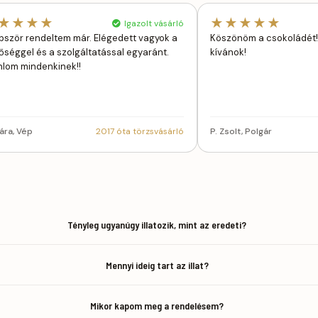
★★★★
★★★★★
Igazolt vásárló
bször rendeltem már. Elégedett vagyok a
Köszönöm a csokoládét! 
őséggel és a szolgáltatással egyaránt.
kívánok!
nlom mindenkinek!!
lára, Vép
2017 óta törzsvásárló
P. Zsolt, Polgár
Tényleg ugyanúgy illatozik, mint az eredeti?
Mennyi ideig tart az illat?
Mikor kapom meg a rendelésem?