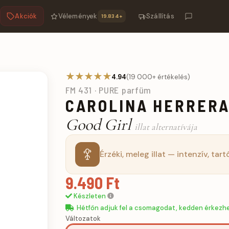
Akciók
Vélemények
Szállítás
19.834+
m
★★★★★
4.94
(19 000+ értékelés)
FM 431 · PURE parfüm
CAROLINA HERRER
Good Girl
illat alternatívája
Érzéki, meleg illat — intenzív, tart
9.490 Ft
Készleten
Hétfőn adjuk fel a csomagodat, kedden érkezh
Változatok