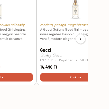
onikus nőiesség
modern, pezsgő, magabiztosan nőies
ood Girl elegáns,
A Gucci Guilty a Good Girl magabiztos
z nagyon hasonló —
nőiességéhez hasonló — pezsgő, fűszeres és
nomult és vonzó.
vonzó, modern elegancia.
Gucci
Guilty Gucci
l
FM 317 · PURE Royal parfüm · 50 ml
14.490 Ft
ba
Kosárba