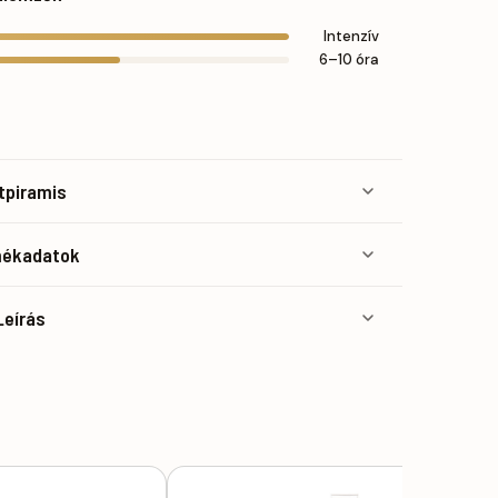
Intenzív
6–10 óra
atpiramis
mékadatok
Leírás