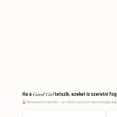
Ha a
tetszik, ezeket is szeretni fo
Good Girl
Illatszakértői ajánlás — az illatkompozíció hasonlósága ala