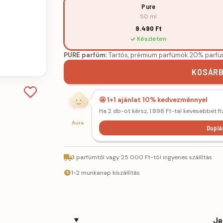
Pure
50 ml
9.490 Ft
Készleten
PURE parfüm:
Tartós, prémium parfümök 20% parfü
KOSÁRB
🤩 1+1 ajánlat 10% kedvezménnyel
Ha 2 db-ot kérsz, 1.898 Ft-tal kevesebbet fi
Aura
Duplá
3 parfümtől vagy 25 000 Ft-tól ingyenes szállítás
1-2 munkanap kiszállítás
Je