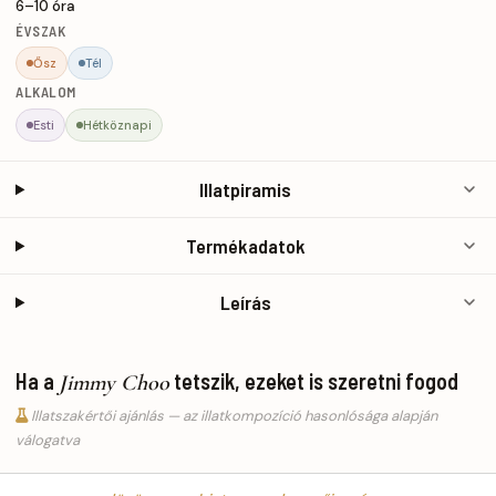
6–10 óra
ÉVSZAK
Ősz
Tél
ALKALOM
Esti
Hétköznapi
Illatpiramis
Termékadatok
Leírás
Ha a
tetszik, ezeket is szeretni fogod
Jimmy Choo
Illatszakértői ajánlás — az illatkompozíció hasonlósága alapján
válogatva