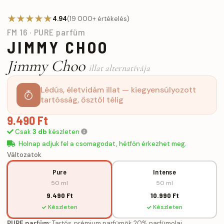
★★★★★
4.94
(19 000+ értékelés)
FM 16 · PURE parfüm
JIMMY CHOO
Jimmy Choo
illat alternatívája
Lédús, életvidám illat — kiegyensúlyozott
tartósság, ősztől télig
9.490 Ft
Csak
3 db
készleten
Holnap adjuk fel a csomagodat, hétfőn érkezhet meg.
Változatok
Pure
Intense
50 ml
50 ml
9.490 Ft
10.990 Ft
Készleten
Készleten
PURE parfüm:
Tartós, prémium parfümök 20% parfümolaj