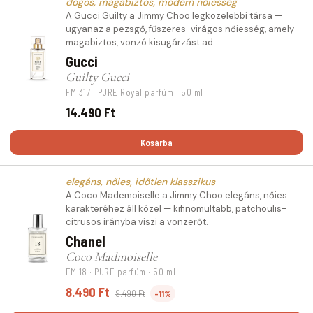
dögös, magabiztos, modern nőiesség
A Gucci Guilty a Jimmy Choo legközelebbi társa —
ugyanaz a pezsgő, fűszeres-virágos nőiesség, amely
magabiztos, vonzó kisugárzást ad.
Gucci
Guilty Gucci
FM 317 · PURE Royal parfüm · 50 ml
14.490 Ft
Kosárba
elegáns, nőies, időtlen klasszikus
A Coco Mademoiselle a Jimmy Choo elegáns, nőies
karakteréhez áll közel — kifinomultabb, patchoulis-
citrusos irányba viszi a vonzerőt.
Chanel
Coco Madmoiselle
FM 18 · PURE parfüm · 50 ml
8.490 Ft
9.490 Ft
-11%