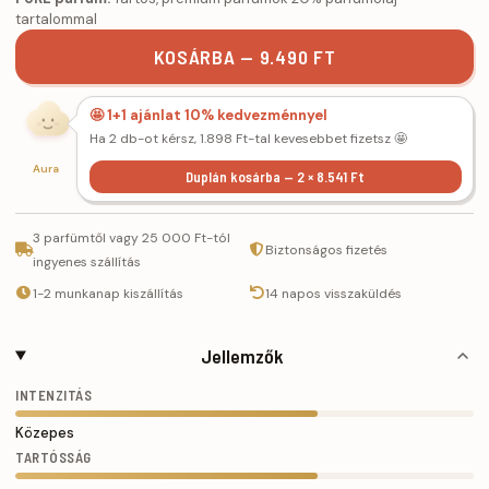
tartalommal
KOSÁRBA — 9.490 FT
🤩 1+1 ajánlat 10% kedvezménnyel
Ha 2 db-ot kérsz, 1.898 Ft-tal kevesebbet fizetsz 🤩
Aura
Duplán kosárba — 2 × 8.541 Ft
3 parfümtől vagy 25 000 Ft-tól
Biztonságos fizetés
ingyenes szállítás
1-2 munkanap kiszállítás
14 napos visszaküldés
Jellemzők
INTENZITÁS
Közepes
TARTÓSSÁG