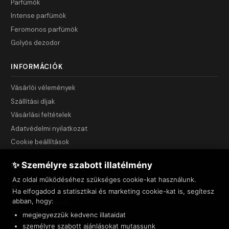
Parfümök
Intense parfümök
Feromonos parfümök
Golyós dezodor
INFORMÁCIÓK
Vásárlói vélemények
Szállítási díjak
Vásárlási feltételek
Adatvédelmi nyilatkozat
Cookie beállítások
✨ Személyre szabott illatélmény
KAPCSOLAT
Az oldal működéséhez szükséges cookie-kat használunk.
Üzenet küldése
Ha elfogadod a statisztikai és marketing cookie-kat is, segítesz
abban, hogy:
NET INNOVATION Kft.
3535 Miskolc, Csendes u. 44.
megjegyezzük kedvenc illataidat
Adószám: 23999743-2-05
személyre szabott ajánlásokat mutassunk