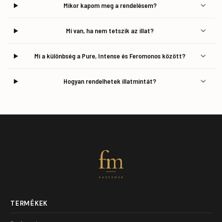
Mikor kapom meg a rendelésem?
Mi van, ha nem tetszik az illat?
Mi a különbség a Pure, Intense és Feromonos között?
Hogyan rendelhetek illatmintát?
fm
PARFÜMÖK
TERMÉKEK