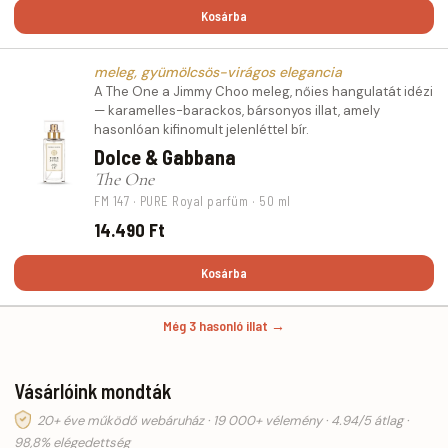
Kosárba
meleg, gyümölcsös-virágos elegancia
A The One a Jimmy Choo meleg, nőies hangulatát idézi
— karamelles-barackos, bársonyos illat, amely
hasonlóan kifinomult jelenléttel bír.
Dolce & Gabbana
The One
FM 147 · PURE Royal parfüm · 50 ml
14.490 Ft
Kosárba
Még 3 hasonló illat →
Vásárlóink mondták
20+ éve működő webáruház · 19 000+ vélemény · 4.94/5 átlag ·
98,8% elégedettség