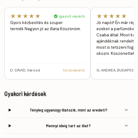
★★★★★
★★★★★
Igazolt vásárló
Gyors kézbesítés és szuper
Jó napót! Én már rég
termék.Nagyon jó az illata.Köszönöm.
ezeket a parfümöket
Csaba által .Most kar
ajándéknak rendelte
most is tetszeni fog 
okozni. Köszönettel G
D. DÁVID, Sárosd
törzsvásárló
G. ANDREA, BUDAPEST
Gyakori kérdések
Tényleg ugyanúgy illatozik, mint az eredeti?
Mennyi ideig tart az illat?