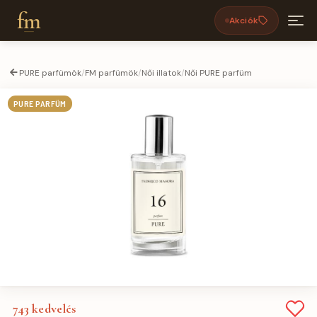
fm
Akciók
PURE parfümök
/
FM parfümök
/
Női illatok
/
Női PURE parfüm
PURE PARFÜM
743
kedvelés