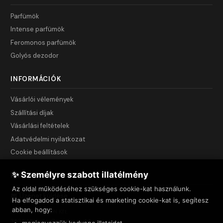
Parfümök
Intense parfümök
Feromonos parfümök
Golyós dezodor
INFORMÁCIÓK
Vásárlói vélemények
Szállítási díjak
Vásárlási feltételek
Adatvédelmi nyilatkozat
Cookie beállítások
✨ Személyre szabott illatélmény
KAPCSOLAT
Az oldal működéséhez szükséges cookie-kat használunk.
Üzenet küldése
Ha elfogadod a statisztikai és marketing cookie-kat is, segítesz
abban, hogy:
NET INNOVATION Kft.
3535 Miskolc, Csendes u. 44.