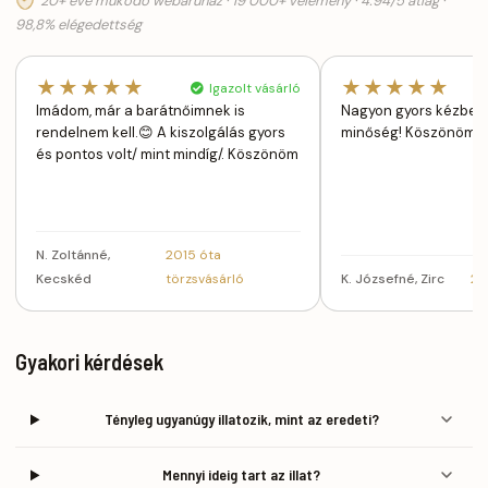
20+ éve működő webáruház · 19 000+ vélemény · 4.94/5 átlag ·
98,8% elégedettség
★★★★★
★★★★★
Igazolt vásárló
Imádom, már a barátnőimnek is
Nagyon gyors kézbesí
rendelnem kell.😊 A kiszolgálás gyors
minőség! Köszönöm!
és pontos volt/ mint mindíg/. Köszönöm
N. Zoltánné,
2015 óta
Kecskéd
törzsvásárló
K. Józsefné, Zirc
20
Gyakori kérdések
Tényleg ugyanúgy illatozik, mint az eredeti?
Mennyi ideig tart az illat?