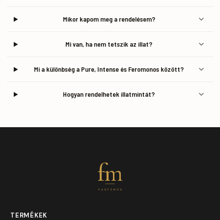
Mikor kapom meg a rendelésem?
Mi van, ha nem tetszik az illat?
Mi a különbség a Pure, Intense és Feromonos között?
Hogyan rendelhetek illatmintát?
fm
PARFÜMÖK
TERMÉKEK