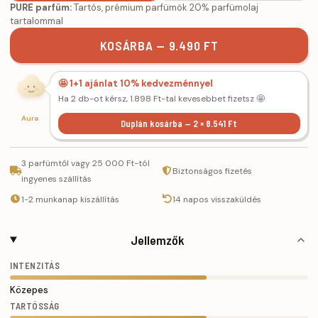
PURE parfüm:
Tartós, prémium parfümök 20% parfümolaj
tartalommal
KOSÁRBA — 9.490 FT
🤩 1+1 ajánlat 10% kedvezménnyel
Ha 2 db-ot kérsz, 1.898 Ft-tal kevesebbet fizetsz 🤩
Aura
Duplán kosárba — 2 × 8.541 Ft
3 parfümtől vagy 25 000 Ft-tól
Biztonságos fizetés
ingyenes szállítás
1-2 munkanap kiszállítás
14 napos visszaküldés
Jellemzők
INTENZITÁS
Közepes
TARTÓSSÁG