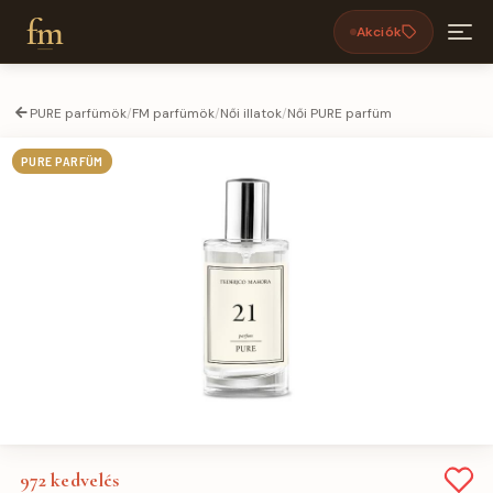
fm
Akciók
PURE parfümök
/
FM parfümök
/
Női illatok
/
Női PURE parfüm
PURE PARFÜM
972
kedvelés