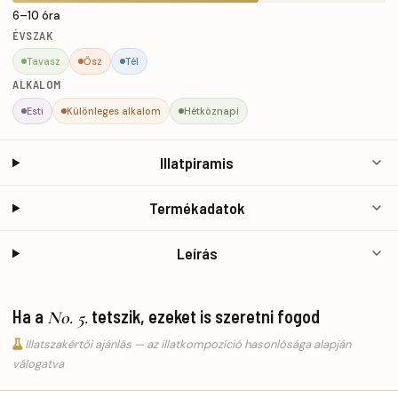
6–10 óra
ÉVSZAK
Tavasz
Ősz
Tél
ALKALOM
Esti
Különleges alkalom
Hétköznapi
Illatpiramis
Termékadatok
Leírás
Ha a
tetszik, ezeket is szeretni fogod
No. 5.
Illatszakértői ajánlás — az illatkompozíció hasonlósága alapján
válogatva