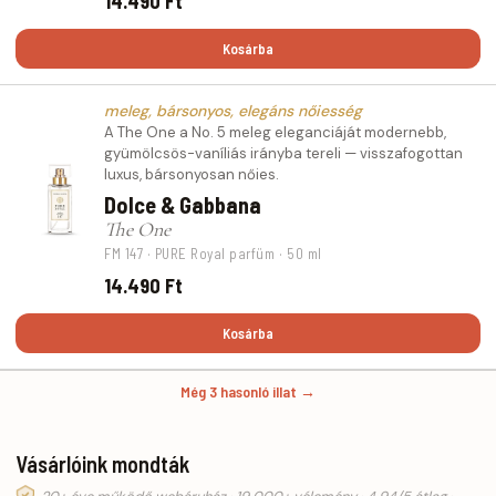
14.490 Ft
Kosárba
meleg, bársonyos, elegáns nőiesség
A The One a No. 5 meleg eleganciáját modernebb,
gyümölcsös-vaníliás irányba tereli — visszafogottan
luxus, bársonyosan nőies.
Dolce & Gabbana
The One
FM 147 · PURE Royal parfüm · 50 ml
14.490 Ft
Kosárba
Még 3 hasonló illat →
Vásárlóink mondták