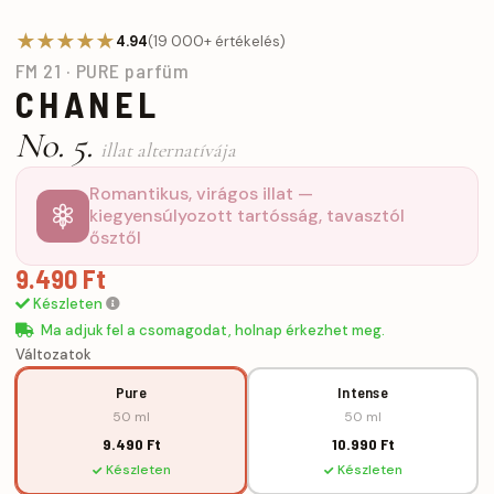
★★★★★
4.94
(19 000+ értékelés)
FM 21 · PURE parfüm
CHANEL
No. 5.
illat alternatívája
Romantikus, virágos illat —
kiegyensúlyozott tartósság, tavasztól
ősztől
9.490 Ft
Készleten
Ma adjuk fel a csomagodat, holnap érkezhet meg.
Változatok
Pure
Intense
50 ml
50 ml
9.490 Ft
10.990 Ft
Készleten
Készleten