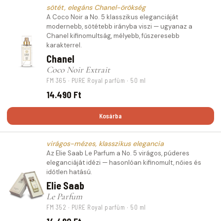
sötét, elegáns Chanel-örökség
A Coco Noir a No. 5 klasszikus eleganciáját
modernebb, sötétebb irányba viszi — ugyanaz a
Chanel kifinomultság, mélyebb, fűszeresebb
karakterrel.
Chanel
Coco Noir Extrait
FM 365 · PURE Royal parfüm · 50 ml
14.490 Ft
Kosárba
virágos-mézes, klasszikus elegancia
Az Elie Saab Le Parfum a No. 5 virágos, púderes
eleganciáját idézi — hasonlóan kifinomult, nőies és
időtlen hatású.
Elie Saab
Le Parfum
FM 352 · PURE Royal parfüm · 50 ml