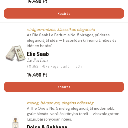
14.490 Ft
Kosárba
virágos-mézes, klasszikus elegancia
Az Elie Saab Le Parfum a No. 5 virágos, púderes
eleganciáját idézi — hasonlóan kifinomult, nőies és
időtlen hatású.
Elie Saab
Le Parfum
FM 352 · PURE Royal parfüm · 50 ml
14.490 Ft
Kosárba
meleg, bársonyos, elegáns nőiesség
A The One a No. 5 meleg eleganciáját modernebb,
gyümölcsös-vaníliás irányba tereli — visszafogottan
luxus, bársonyosan nőies.
Dolce & Gabbana