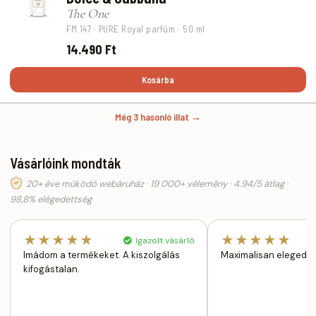
The One
FM 147 · PURE Royal parfüm · 50 ml
14.490 Ft
Kosárba
Még 3 hasonló illat →
Vásárlóink mondták
20+ éve működő webáruház · 19 000+ vélemény · 4.94/5 átlag ·
98,8% elégedettség
★★★★★
★★★★★
Igazolt vásárló
Imádom a termékeket. A kiszolgálás
Maximalisan elegedet
kifogástalan.