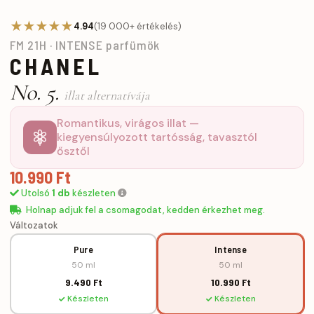
★★★★★
4.94
(19 000+ értékelés)
FM 21H · INTENSE parfümök
CHANEL
No. 5.
illat alternatívája
Romantikus, virágos illat —
kiegyensúlyozott tartósság, tavasztól
ősztől
10.990 Ft
Utolsó
1 db
készleten
Holnap adjuk fel a csomagodat, kedden érkezhet meg.
Változatok
Pure
Intense
50 ml
50 ml
9.490 Ft
10.990 Ft
Készleten
Készleten