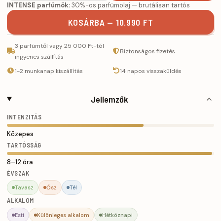
INTENSE parfümök:
30%-os parfümolaj — brutálisan tartós
KOSÁRBA — 10.990 FT
3 parfümtől vagy 25 000 Ft-tól
Biztonságos fizetés
ingyenes szállítás
1-2 munkanap kiszállítás
14 napos visszaküldés
Jellemzők
INTENZITÁS
Közepes
TARTÓSSÁG
8–12 óra
ÉVSZAK
Tavasz
Ősz
Tél
ALKALOM
Esti
Különleges alkalom
Hétköznapi