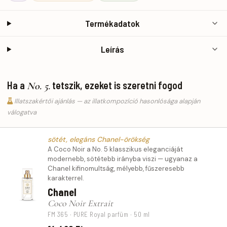
Termékadatok
Leírás
Ha a
tetszik, ezeket is szeretni fogod
No. 5.
Illatszakértői ajánlás — az illatkompozíció hasonlósága alapján
válogatva
sötét, elegáns Chanel-örökség
A Coco Noir a No. 5 klasszikus eleganciáját
modernebb, sötétebb irányba viszi — ugyanaz a
Chanel kifinomultság, mélyebb, fűszeresebb
karakterrel.
Chanel
Coco Noir Extrait
FM 365 · PURE Royal parfüm · 50 ml