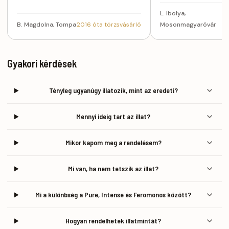
L. Ibolya,
B. Magdolna, Tompa
2016 óta törzsvásárló
Mosonmagyaróvár
Gyakori kérdések
Tényleg ugyanúgy illatozik, mint az eredeti?
Mennyi ideig tart az illat?
Mikor kapom meg a rendelésem?
Mi van, ha nem tetszik az illat?
Mi a különbség a Pure, Intense és Feromonos között?
Hogyan rendelhetek illatmintát?