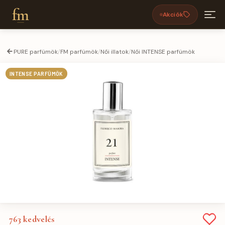
fm
Akciók
PURE parfümök
/
FM parfümök
/
Női illatok
/
Női INTENSE parfümök
INTENSE PARFÜMÖK
763
kedvelés