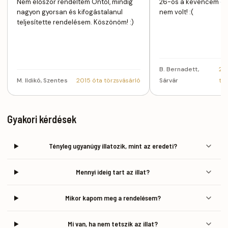
Nem először rendeltem Öntől, mindig
26-os a kevencem de
nagyon gyorsan és kifogástalanul
nem volt! :(
teljesítette rendelésem. Köszönöm! :)
B. Bernadett,
20
M. Ildikó, Szentes
2015 óta törzsvásárló
Sárvár
tö
Gyakori kérdések
Tényleg ugyanúgy illatozik, mint az eredeti?
Mennyi ideig tart az illat?
Mikor kapom meg a rendelésem?
Mi van, ha nem tetszik az illat?