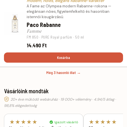
modern, nőies, elegáns Rabanne-karakter
A Fame az Olympea modern Rabanne-rokona —
elegánsan nőies, figyelemfelkeltő és hasonlóan
istennői kisugárzású.
Paco Rabanne
Famme
FM 850 · PURE Royal parfüm · 50 ml
14.490 Ft
Kosárba
Még 3 hasonló illat →
Vásárlóink mondták
20+ éve működő webáruház · 19 000+ vélemény · 4.94/5 átlag ·
98,8% elégedettség
★★★★★
★★★★★
Igazolt vásárló