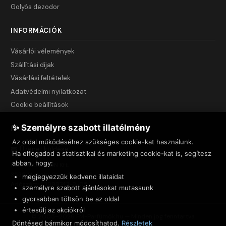
Golyós dezodor
INFORMÁCIÓK
Vásárlói vélemények
Szállítási díjak
Vásárlási feltételek
Adatvédelmi nyilatkozat
Cookie beállítások
✨ Személyre szabott illatélmény
KAPCSOLAT
Az oldal működéséhez szükséges cookie-kat használunk.
Üzenet küldése
Ha elfogadod a statisztikai és marketing cookie-kat is, segítesz
abban, hogy:
NET INNOVATION Kft.
3535 Miskolc, Csendes u. 44.
megjegyezzük kedvenc illataidat
Adószám: 23999743-2-05
személyre szabott ajánlásokat mutassunk
gyorsabban töltsön be az oldal
értesülj az akciókról
© 2005–2026 FM-Parfümök.hu — Minden jog fenntartva
Döntésed bármikor módosíthatod.
Részletek