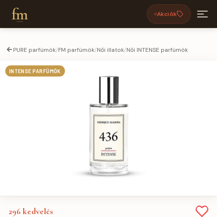
fm
Akciók
PURE parfümök
/
FM parfümök
/
Női illatok
/
Női INTENSE parfümök
INTENSE PARFÜMÖK
296
kedvelés