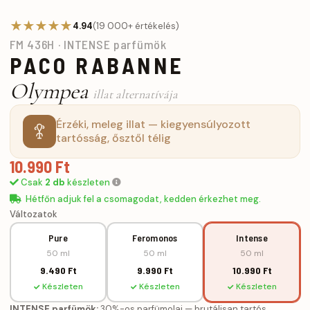
★★★★★
4.94
(19 000+ értékelés)
FM 436H · INTENSE parfümök
PACO RABANNE
Olympea
illat alternatívája
Érzéki, meleg illat — kiegyensúlyozott
tartósság, ősztől télig
10.990 Ft
Csak
2 db
készleten
Hétfőn adjuk fel a csomagodat, kedden érkezhet meg.
Változatok
Pure
Feromonos
Intense
50 ml
50 ml
50 ml
9.490 Ft
9.990 Ft
10.990 Ft
Készleten
Készleten
Készleten
INTENSE parfümök:
30%-os parfümolaj — brutálisan tartós