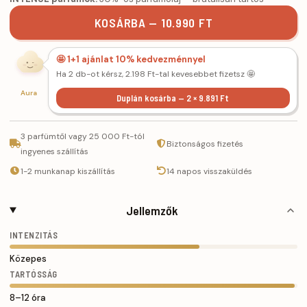
KOSÁRBA — 10.990 FT
🤩 1+1 ajánlat 10% kedvezménnyel
Ha 2 db-ot kérsz, 2.198 Ft-tal kevesebbet fizetsz 🤩
Aura
Duplán kosárba — 2 × 9.891 Ft
3 parfümtől vagy 25 000 Ft-tól
Biztonságos fizetés
ingyenes szállítás
1-2 munkanap kiszállítás
14 napos visszaküldés
Jellemzők
INTENZITÁS
Közepes
TARTÓSSÁG
8–12 óra