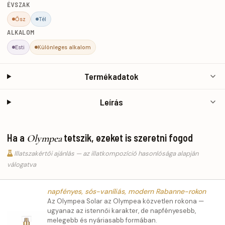
ÉVSZAK
Ősz
Tél
ALKALOM
Esti
Különleges alkalom
Termékadatok
Leírás
Ha a
tetszik, ezeket is szeretni fogod
Olympea
Illatszakértői ajánlás — az illatkompozíció hasonlósága alapján
válogatva
napfényes, sós-vaníliás, modern Rabanne-rokon
Az Olympea Solar az Olympea közvetlen rokona —
ugyanaz az istennői karakter, de napfényesebb,
melegebb és nyáriasabb formában.