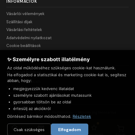
INFORMÁCIÓK
Vásárlói vélemények
Szállítási díjak
Vásárlási feltételek
Adatvédelmi nyilatkozat
Cookie beállítások
✨ Személyre szabott illatélmény
KAPCSOLAT
Az oldal működéséhez szükséges cookie-kat használunk.
Üzenet küldése
Ha elfogadod a statisztikai és marketing cookie-kat is, segítesz
abban, hogy:
NET INNOVATION Kft.
3535 Miskolc, Csendes u. 44.
megjegyezzük kedvenc illataidat
Adószám: 23999743-2-05
személyre szabott ajánlásokat mutassunk
gyorsabban töltsön be az oldal
értesülj az akciókról
© 2005–2026 FM-Parfümök.hu — Minden jog fenntartva
Döntésed bármikor módosíthatod.
Részletek
Csak szükséges
Elfogadom
Főoldal
Shop
Felfedezés
Vélemények
Kosár