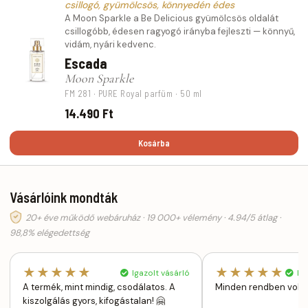
csillogó, gyümölcsös, könnyedén édes
A Moon Sparkle a Be Delicious gyümölcsös oldalát
csillogóbb, édesen ragyogó irányba fejleszti — könnyű,
vidám, nyári kedvenc.
Escada
Moon Sparkle
FM 281 · PURE Royal parfüm · 50 ml
14.490 Ft
Kosárba
Vásárlóink mondták
20+ éve működő webáruház · 19 000+ vélemény · 4.94/5 átlag ·
98,8% elégedettség
★★★★★
★★★★★
Igazolt vásárló
Iga
A termék, mint mindig, csodálatos. A
Minden rendben volt
kiszolgálás gyors, kifogástalan! 🤗