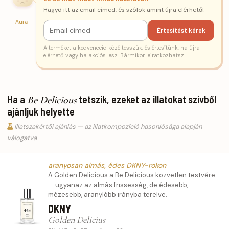
Hagyd itt az email címed, és szólok amint újra elérhető!
Aura
Értesítést kérek
A terméket a kedvenceid közé tesszük, és értesítünk, ha újra
elérhető vagy ha akciós lesz. Bármikor leiratkozhatsz.
Ha a
tetszik, ezeket az illatokat szívből
Be Delicious
ajánljuk helyette
Illatszakértői ajánlás — az illatkompozíció hasonlósága alapján
válogatva
aranyosan almás, édes DKNY-rokon
A Golden Delicious a Be Delicious közvetlen testvére
— ugyanaz az almás frissesség, de édesebb,
mézesebb, aranylóbb irányba terelve.
DKNY
Golden Delicius