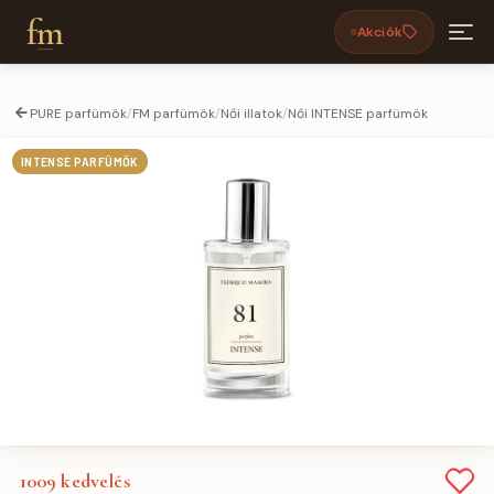
fm
Akciók
PURE parfümök
/
FM parfümök
/
Női illatok
/
Női INTENSE parfümök
INTENSE PARFÜMÖK
1009
kedvelés