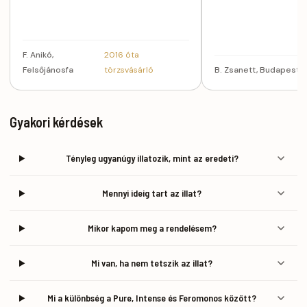
F. Anikó,
2016 óta
Felsőjánosfa
törzsvásárló
B. Zsanett, Budapest
Gyakori kérdések
Tényleg ugyanúgy illatozik, mint az eredeti?
Mennyi ideig tart az illat?
Mikor kapom meg a rendelésem?
Mi van, ha nem tetszik az illat?
Mi a különbség a Pure, Intense és Feromonos között?