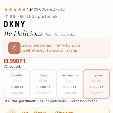
★★★★★
4.94
(19 000+ értékelés)
FM 81H · INTENSE parfümök
DKNY
Be Delicious
illat alternatívája
Lédús, életvidám illat — könnyű
viselhetőség, tavasztól nyárig
10.990 Ft
Változatok
Dezodor
Pure
Feromonos
Intense
50 ml
50 ml
50 ml
50 ml
3.890 Ft
9.490 Ft
9.990 Ft
10.990 Ft
Elfogyott
Elfogyott
Elfogyott
Elfogyott
INTENSE parfümök:
30%-os parfümolaj — brutálisan tartós
Ez az illat most nincs készleten