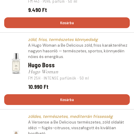
FM 443 · PURE parfüm · 50 ml
9.490 Ft
Kosárba
zöld, friss, természetes könnyedség
A Hugo Woman a Be Delicious zöld, friss karakteréhez
nagyon hasonló — természetes, sportos, könnyedén
nőies és energikus.
Hugo Boss
Hugo Woman
FM 25H · INTENSE parfümök · 50 ml
10.990 Ft
Kosárba
zöldes, természetes, mediterrán frissesség
A Versense a Be Delicious természetes, zöld oldalát
idézi — fügés-citrusos, visszafogott és kiválóan
hordható.