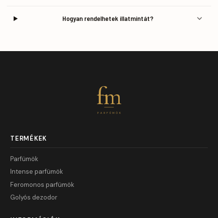
Hogyan rendelhetek illatmintát?
fm
PARFÜMÖK
TERMÉKEK
Parfümök
Intense parfümök
Feromonos parfümök
Golyós dezodor