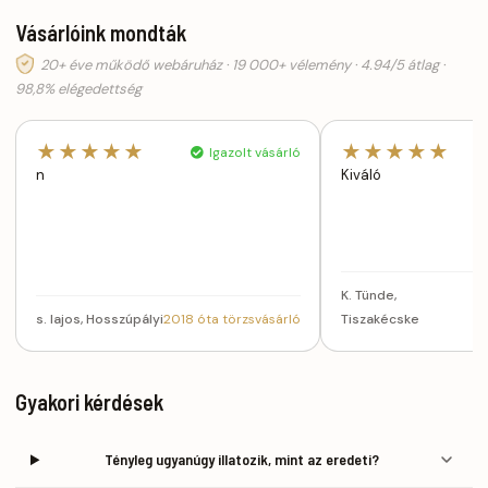
Vásárlóink mondták
20+ éve működő webáruház · 19 000+ vélemény · 4.94/5 átlag ·
98,8% elégedettség
★★★★★
★★★★★
Igazolt vásárló
n
Kiváló
K. Tünde,
20
s. lajos, Hosszúpályi
2018 óta törzsvásárló
Tiszakécske
tö
Gyakori kérdések
Tényleg ugyanúgy illatozik, mint az eredeti?