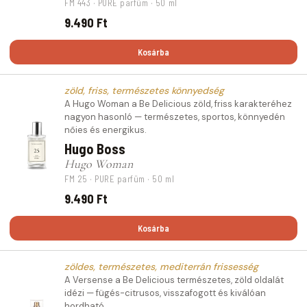
FM 443 · PURE parfüm · 50 ml
9.490 Ft
Kosárba
zöld, friss, természetes könnyedség
A Hugo Woman a Be Delicious zöld, friss karakteréhez
nagyon hasonló — természetes, sportos, könnyedén
nőies és energikus.
Hugo Boss
Hugo Woman
FM 25 · PURE parfüm · 50 ml
9.490 Ft
Kosárba
zöldes, természetes, mediterrán frissesség
A Versense a Be Delicious természetes, zöld oldalát
idézi — fügés-citrusos, visszafogott és kiválóan
hordható.