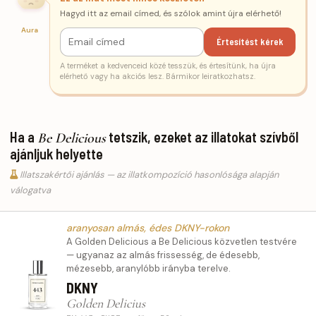
Hagyd itt az email címed, és szólok amint újra elérhető!
Aura
Értesítést kérek
A terméket a kedvenceid közé tesszük, és értesítünk, ha újra
elérhető vagy ha akciós lesz. Bármikor leiratkozhatsz.
Ha a
tetszik, ezeket az illatokat szívből
Be Delicious
ajánljuk helyette
Illatszakértői ajánlás — az illatkompozíció hasonlósága alapján
válogatva
aranyosan almás, édes DKNY-rokon
A Golden Delicious a Be Delicious közvetlen testvére
— ugyanaz az almás frissesség, de édesebb,
mézesebb, aranylóbb irányba terelve.
DKNY
Golden Delicius