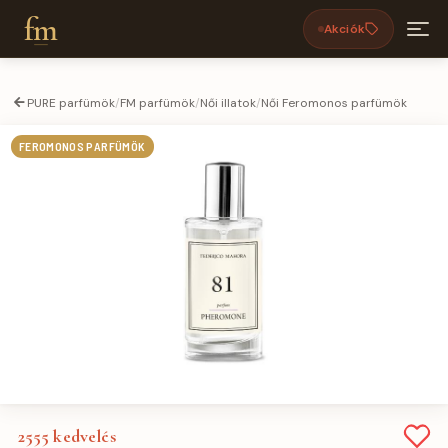
fm
Akciók
PURE parfümök
/
FM parfümök
/
Női illatok
/
Női Feromonos parfümök
FEROMONOS PARFÜMÖK
2555
kedvelés