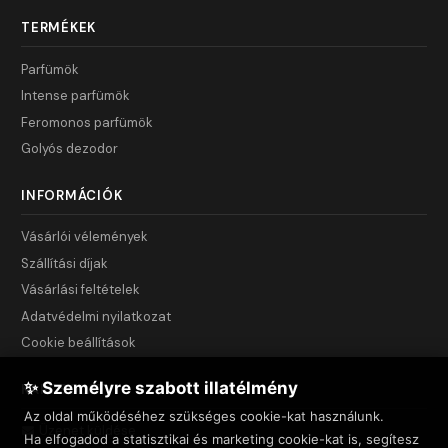
TERMÉKEK
Parfümök
Intense parfümök
Feromonos parfümök
Golyós dezodor
INFORMÁCIÓK
Vásárlói vélemények
Szállítási díjak
Vásárlási feltételek
Adatvédelmi nyilatkozat
Cookie beállítások
✨ Személyre szabott illatélmény
KAPCSOLAT
Az oldal működéséhez szükséges cookie-kat használunk.
Üzenet küldése
Ha elfogadod a statisztikai és marketing cookie-kat is, segítesz