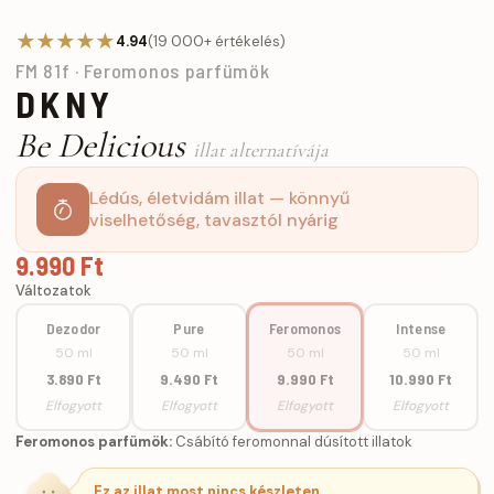
★★★★★
4.94
(19 000+ értékelés)
FM 81f · Feromonos parfümök
DKNY
Be Delicious
illat alternatívája
Lédús, életvidám illat — könnyű
viselhetőség, tavasztól nyárig
9.990 Ft
Változatok
Dezodor
Pure
Feromonos
Intense
50 ml
50 ml
50 ml
50 ml
3.890 Ft
9.490 Ft
9.990 Ft
10.990 Ft
Elfogyott
Elfogyott
Elfogyott
Elfogyott
Feromonos parfümök:
Csábító feromonnal dúsított illatok
Ez az illat most nincs készleten