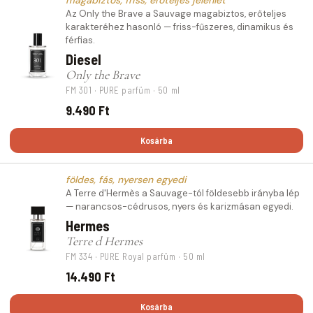
Az Only the Brave a Sauvage magabiztos, erőteljes
karakteréhez hasonló — friss-fűszeres, dinamikus és
férfias.
Diesel
Only the Brave
FM 301 · PURE parfüm · 50 ml
9.490 Ft
Kosárba
földes, fás, nyersen egyedi
A Terre d'Hermès a Sauvage-tól földesebb irányba lép
— narancsos-cédrusos, nyers és karizmásan egyedi.
Hermes
Terre d Hermes
FM 334 · PURE Royal parfüm · 50 ml
14.490 Ft
Kosárba