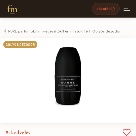
fm
Akciók
PURE parfümök
/
Fm kiegészítők
/
Férfi illatok
/
Férfi Golyós dezodor
GOLYÓS DEZODOR
81
kedvelés