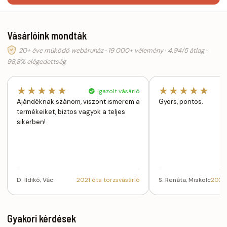
Vásárlóink mondták
20+ éve működő webáruház · 19 000+ vélemény · 4.94/5 átlag ·
98,8% elégedettség
★★★★★
★★★★★
Igazolt vásárló
Ajándéknak szánom, viszont ismerem a
Gyors, pontos.
termékeiket, biztos vagyok a teljes
sikerben!
D. Ildikó, Vác
2021 óta törzsvásárló
S. Renáta, Miskolc
2022 
Gyakori kérdések