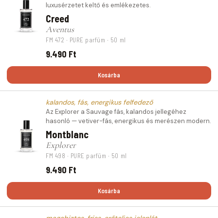
luxusérzetet keltő és emlékezetes.
Creed
Aventus
FM 472 · PURE parfüm · 50 ml
9.490 Ft
Kosárba
kalandos, fás, energikus felfedező
Az Explorer a Sauvage fás, kalandos jellegéhez
hasonló — vetiver-fás, energikus és merészen modern.
Montblanc
Explorer
FM 498 · PURE parfüm · 50 ml
9.490 Ft
Kosárba
magabiztos, friss, erőteljes jelenlét