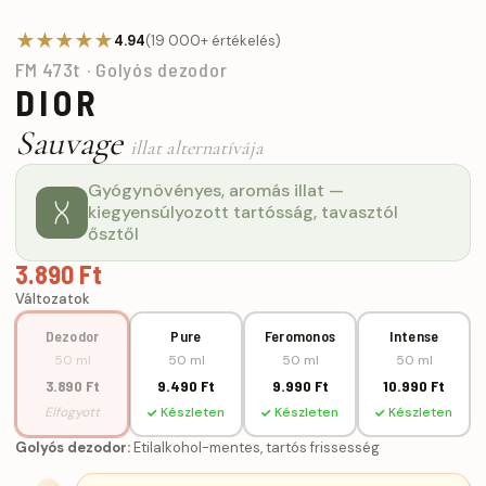
★★★★★
4.94
(19 000+ értékelés)
FM 473t · Golyós dezodor
DIOR
Sauvage
illat alternatívája
Gyógynövényes, aromás illat —
kiegyensúlyozott tartósság, tavasztól
ősztől
3.890 Ft
Változatok
Dezodor
Pure
Feromonos
Intense
50 ml
50 ml
50 ml
50 ml
3.890 Ft
9.490 Ft
9.990 Ft
10.990 Ft
Elfogyott
Készleten
Készleten
Készleten
Golyós dezodor:
Etilalkohol-mentes, tartós frissesség