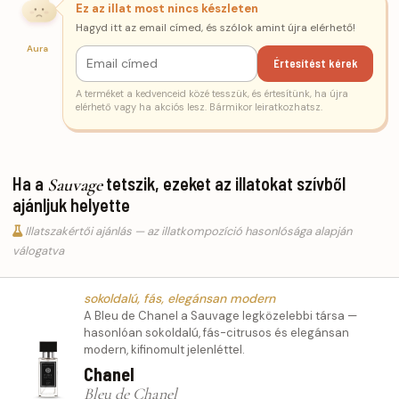
Ez az illat most nincs készleten
Hagyd itt az email címed, és szólok amint újra elérhető!
Aura
Értesítést kérek
A terméket a kedvenceid közé tesszük, és értesítünk, ha újra
elérhető vagy ha akciós lesz. Bármikor leiratkozhatsz.
Ha a
tetszik, ezeket az illatokat szívből
Sauvage
ajánljuk helyette
Illatszakértői ajánlás — az illatkompozíció hasonlósága alapján
válogatva
sokoldalú, fás, elegánsan modern
A Bleu de Chanel a Sauvage legközelebbi társa —
hasonlóan sokoldalú, fás-citrusos és elegánsan
modern, kifinomult jelenléttel.
Chanel
Bleu de Chanel