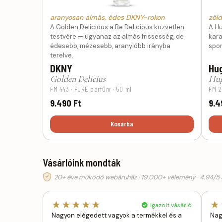
aranyosan almás, édes DKNY-rokon
zöld
A Golden Delicious a Be Delicious közvetlen
A Hu
testvére — ugyanaz az almás frissesség, de
kar
édesebb, mézesebb, aranylóbb irányba
spor
terelve.
DKNY
Hu
Golden Delicius
Hu
FM 443 · PURE parfüm · 50 ml
FM 2
9.490 Ft
9.4
Kosárba
Vásárlóink mondták
20+ éve működő webáruház · 19 000+ vélemény · 4.94/5 á
★★★★★
★
Igazolt vásárló
Nagyon elégedett vagyok a termékkel és a
Nag