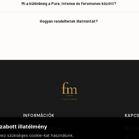
Mi a különbség a Pure, Intense és Feromonos között?
Hogyan rendelhetek illatmintát?
fm
PARFÜMÖK
INFORMÁCIÓK
KAPC
zabott illatélmény
Vásárlói vélemények
Üze
hez szükséges cookie-kat használunk.
Szállítási díjak
NET INN