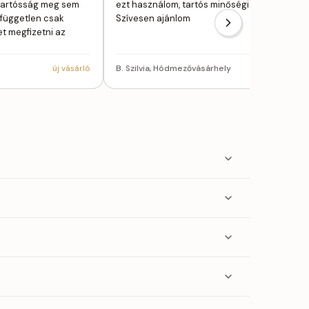
e tartósság meg sem
ezt használom, tartós minőségi termékek!
ől független csak
Szívesen ajánlom
et megfizetni az
új vásárló
B. Szilvia, Hódmezővásárhely
törzsvásárl