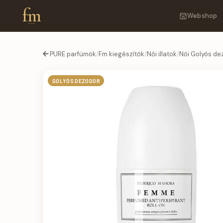
fm
Webshop
PURE parfümök
/
Fm kiegészítők
/
Női illatok
/
Női Golyós de
GOLYÓS DEZODOR