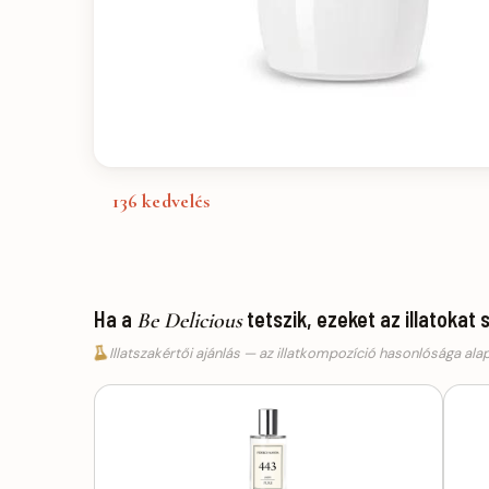
136
kedvelés
Ha a
tetszik, ezeket az illatokat 
Be Delicious
Illatszakértői ajánlás — az illatkompozíció hasonlósága ala