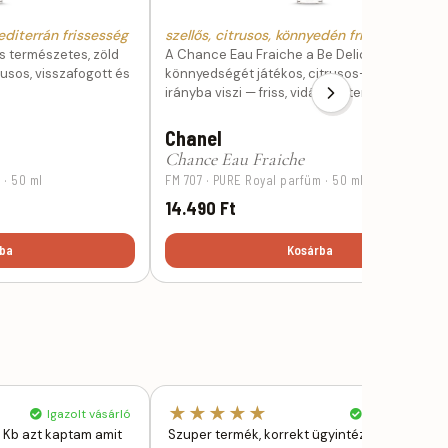
diterrán frissesség
szellős, citrusos, könnyedén friss
s természetes, zöld
A Chance Eau Fraiche a Be Delicious
rusos, visszafogott és
könnyedségét játékos, citrusos-zöldes
irányba viszi — friss, vidám és természetes.
Chanel
Chance Eau Fraiche
 · 50 ml
FM 707 · PURE Royal parfüm · 50 ml
14.490 Ft
ba
Kosárba
★★★★★
Igazolt vásárló
Igazolt vásárl
. Kb azt kaptam amit
Szuper termék, korrekt ügyintézés! Évek óta