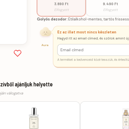
3.890 Ft
9.490 Ft
Elfogyott
Elfogyott
Golyós dezodor:
Etilalkohol-mentes, tartós frisses
Ez az illat most nincs készleten
Hagyd itt az email címed, és szólok amint új
Aura
A terméket a kedvenceid közé tesszük, és értesít
szívből ajánljuk helyette
pján válogatva