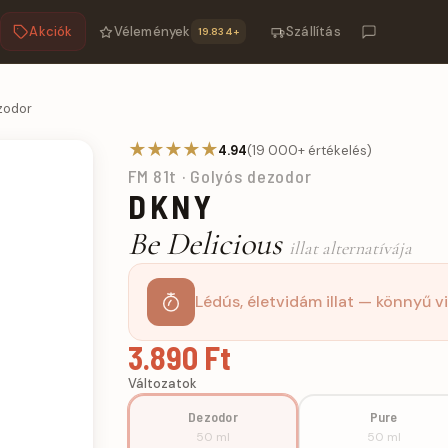
Akciók
Vélemények
Szállítás
19.834+
zodor
★★★★★
4.94
(19 000+ értékelés)
FM 81t · Golyós dezodor
DKNY
Be Delicious
illat alternatívája
Lédús, életvidám illat — könnyű v
3.890 Ft
Változatok
Dezodor
Pure
50 ml
50 ml