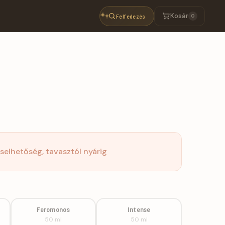
Kosár
Felfedezés
0
iselhetőség, tavasztól nyárig
Feromonos
Intense
50 ml
50 ml