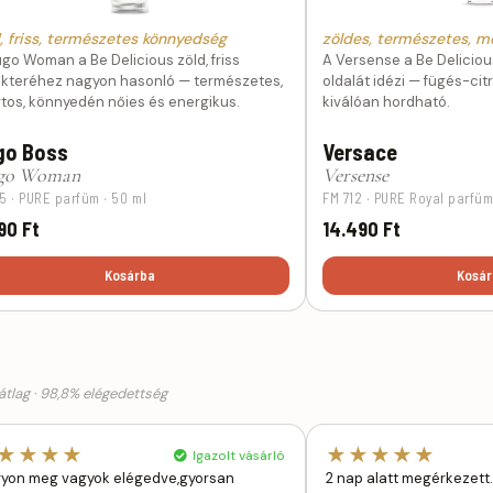
, friss, természetes könnyedség
zöldes, természetes, me
go Woman a Be Delicious zöld, friss
A Versense a Be Deliciou
akteréhez nagyon hasonló — természetes,
oldalát idézi — fügés-cit
tos, könnyedén nőies és energikus.
kiválóan hordható.
go Boss
Versace
go Woman
Versense
5 · PURE parfüm · 50 ml
FM 712 · PURE Royal parfüm
90 Ft
14.490 Ft
Kosárba
Kosár
tlag · 98,8% elégedettség
★★★★
★★★★★
Igazolt vásárló
yon meg vagyok elégedve,gyorsan
2 nap alatt megérkezett