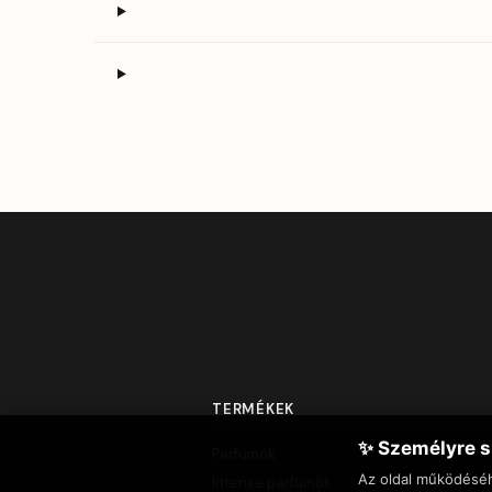
TERMÉKEK
✨ Személyre s
Parfümök
Az oldal működésé
Intense parfümök