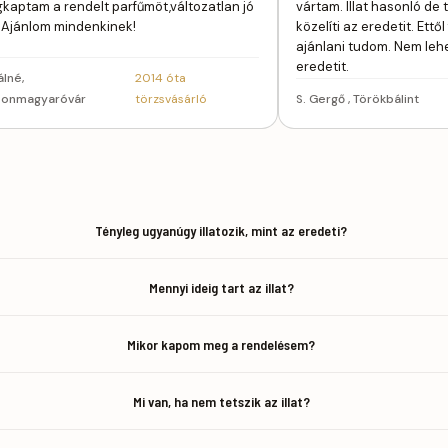
kaptam a rendelt parfűmöt,változatlan jó
vártam. Illat hasonló d
at!Ajánlom mindenkinek!
közelíti az eredetit. Ett
ajánlani tudom. Nem leh
eredetit.
álné,
2014 óta
onmagyaróvár
törzsvásárló
S. Gergő , Törökbálint
Tényleg ugyanúgy illatozik, mint az eredeti?
Mennyi ideig tart az illat?
Mikor kapom meg a rendelésem?
Mi van, ha nem tetszik az illat?