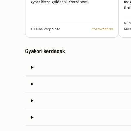
gyors kiszolgálással. Köszönöm!
meg
ill
S. P
T. Erika, Várpalota
törzsvásárló
Mos
Gyakori kérdések